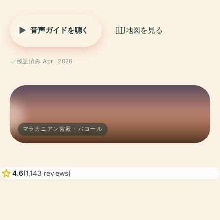
音声ガイドを聴く
地図を見る
検証済み April 2026
マラカニアン宮殿 · バコール
star
4.6
(1,143 reviews)