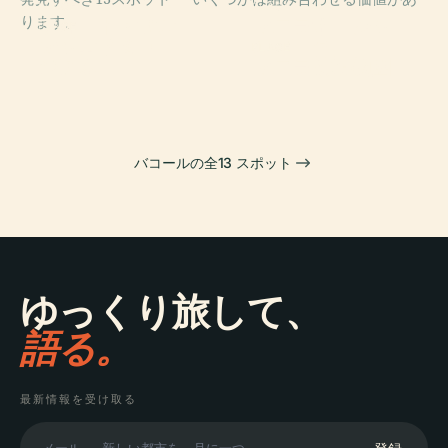
PLACE
PLACE
ります。
フォート・サン
マニラオーシャ
PLACE
マインドミュー
チャゴ
ンパーク
PLACE
ジアム
マニラ動植物園
バコールの全13 スポット
ゆっくり旅して、
語る。
最新情報を受け取る