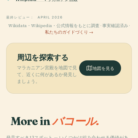
最終レビュー：
APRIL 2026
Wikidata・Wikipedia・公式情報をもとに調査 · 事実確認済み ·
私たちのガイドづくり →
周辺を探索する
マラカニアン宮殿を地図で見
地図を見る
て、近くに何があるか発見し
ましょう。
More in
バコール.
発見すべき13スポット — いくつかは組み合わせる価値があ