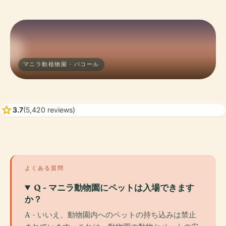
マニラ動植物園 · バコール
star
3.7
(5,420 reviews)
よくある質問
Q - マニラ動物園にペットは入場できます
か？
A - いいえ、動物園内へのペットの持ち込みは禁止