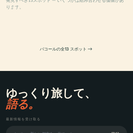
発見すべき13スポット — いくつかは組み合わせる価値があ
PLACE
PLACE
ります。
マラカニアン宮
フォート・サン
PLACE
PLACE
マニラオーシャ
マインドミュー
殿
チャゴ
ンパーク
ジアム
バコールの全13 スポット
ゆっくり旅して、
語る。
最新情報を受け取る