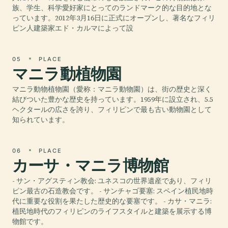
族、学生、科学愛好家にとってのランドマーク的な目的地とな
っています。2012年3月16日に正式にオープンし、著名なフィリ
ピン人建築家エド・カルマによって設
05
PLACE
マニラ動植物園
マニラ動物植物園（愛称：マニラ動物園）は、街の歴史と深く
結びついた豊かな歴史を持っています。1959年に設立され、5.5
ヘクタールの広さを誇り、フィリピンで最も古い動物園として
知られています。
06
PLACE
カーサ・マニラ博物館
- サン・アグスティン教会: ユネスコの世界遺産であり、フィリ
ピン最古の石造教会です。 - サンチャゴ要塞: スペイン植民地時
代に重要な役割を果たした歴史的な要塞です。 - カサ・マニラ:
植民地時代のフィリピンのライフスタイルと建築を展示する博
物館です。