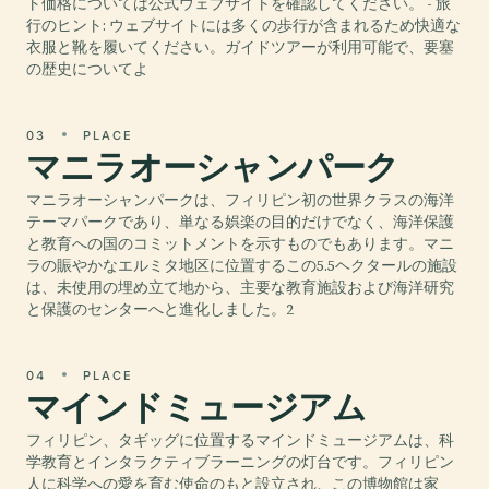
ト価格については公式ウェブサイトを確認してください。 - 旅
行のヒント: ウェブサイトには多くの歩行が含まれるため快適な
衣服と靴を履いてください。ガイドツアーが利用可能で、要塞
の歴史についてよ
03
PLACE
マニラオーシャンパーク
マニラオーシャンパークは、フィリピン初の世界クラスの海洋
テーマパークであり、単なる娯楽の目的だけでなく、海洋保護
と教育への国のコミットメントを示すものでもあります。マニ
ラの賑やかなエルミタ地区に位置するこの5.5ヘクタールの施設
は、未使用の埋め立て地から、主要な教育施設および海洋研究
と保護のセンターへと進化しました。2
04
PLACE
マインドミュージアム
フィリピン、タギッグに位置するマインドミュージアムは、科
学教育とインタラクティブラーニングの灯台です。フィリピン
人に科学への愛を育む使命のもと設立され、この博物館は家