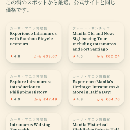
この街のスポットから厳選。公式サイトと同じ
価格です。
カーサ・マニラ博物館
フォート・サンチャゴ
Experience Intramuros
Manila Old and New:
with Bamboo Bicycle -
Sightseeing Tour
Ecotours
Including Intramuros
and Fort Santiago
★
4.8
から €33.67
★
4.5
から €62.24
カーサ・マニラ博物館
カーサ・マニラ博物館
Explore Intramuros:
Experience Manila's
Introduction to
Heritage: Intramuros &
Philippine History
More in Half a Day!
★
4.9
から €47.49
★
4.8
から €64.76
カーサ・マニラ博物館
カーサ・マニラ博物館
Intramuros Walking
Manila Historical
Tour with
Highlights Private Half