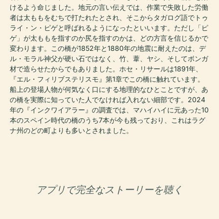
けるよう命じました。地元の言い伝えでは、作業で失敗した労働
者は太ももをむちで打たれたとされ、そこからタガログ語でトゥ
ライ・ン・ピゲと呼ばれるようになったといいます。ただし「ピ
ゲ」が太ももを指すのか尻を指すのかは、どの方言を信じるかで
変わります。この橋が1852年と1880年の地震に耐えたのは、デ
ル・モラル神父が硬い石ではなく、竹、葦、ヤシ、そしてボンガ
材で造らせたからでもありました。ホセ・リサールは1891年、
『エル・フィリブステリスモ』第1章でこの橋に触れています。
船上の登場人物が何気なく口にする地理的なひとことですが、あ
の橋を実際に知っていた人でなければ入れない細部です。2024
年の『インクワイアラー』の調査では、マハイハイに元あった10
本のスペイン時代の橋のうち7本が今も残っており、これはラグ
ナ州のどの町よりも多いとされました。
アプリで完全なストーリーを聴く