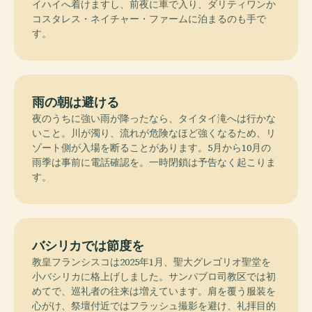
イハイへ着けますし、前夜に車で入り、ダリティワンか
コスタレス・ネイチャー・ファームに泊まるのも手で
す。
雨の朝は避ける
夜のうちに強い雨が降ったなら、タイタイ滝へは行かな
いこと。川が濁り、流れが危険なほど強くなるため、リ
ゾート側が入場を断ることがあります。5月から10月の
雨季は事前に電話確認を。一時閉鎖は予告なく起こりま
す。
バシリカでは節度を
教皇フランシスコは2025年1月、聖大グレゴリオ聖堂を
小バシリカに格上げしました。サンパブロ司教区では初
めてで、巡礼者の往来は増えています。肩を覆う服装を
心がけ、祭壇付近ではフラッシュ撮影を避け、礼拝目的