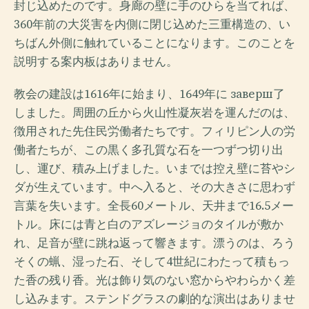
封じ込めたのです。身廊の壁に手のひらを当てれば、
360年前の大災害を内側に閉じ込めた三重構造の、い
ちばん外側に触れていることになります。このことを
説明する案内板はありません。
教会の建設は1616年に始まり、1649年に заверш了
しました。周囲の丘から火山性凝灰岩を運んだのは、
徴用された先住民労働者たちです。フィリピン人の労
働者たちが、この黒く多孔質な石を一つずつ切り出
し、運び、積み上げました。いまでは控え壁に苔やシ
ダが生えています。中へ入ると、その大きさに思わず
言葉を失います。全長60メートル、天井まで16.5メー
トル。床には青と白のアズレージョのタイルが敷か
れ、足音が壁に跳ね返って響きます。漂うのは、ろう
そくの蝋、湿った石、そして4世紀にわたって積もっ
た香の残り香。光は飾り気のない窓からやわらかく差
し込みます。ステンドグラスの劇的な演出はありませ