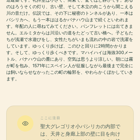
のはろうそくの灯り、古い壁、そして木立の向こうから聞こえる
川の音だけ。伝説では、その下に秘密のトンネルがあり、一本は
バシリカへ、もう一本ははるかバナハウ山まで続くといわれま
す。年配の人に尋ねてみてください。パンフレットには出てきま
せん。エルミタからは川沿いの道をたどって古い橋へ。子どもた
ちが浅瀬で水遊びをし、女性たちがいまも流れの中の岩で洗濯を
しています。ゆっくり歩けば、このひと回りに2時間かかりま
す。そして、ゆっくり歩くべきです。マハイハイは海抜300メー
トル、バナハウ山の麓にあり、空気は思うより涼しい。朝には霧
が町を包み、1571年にスペイン人が征服しながら最後まで完全に
は飼いならせなかったこの町の輪郭を、やわらかくぼかしていき
ます。
ここに注目
聖大グレゴリオ小バシリカの内部で
は、天井と身廊上部の壁に目を向け