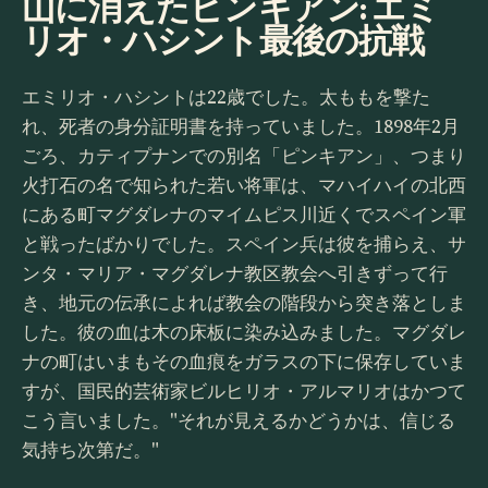
山に消えたピンキアン: エミ
リオ・ハシント最後の抗戦
エミリオ・ハシントは22歳でした。太ももを撃た
れ、死者の身分証明書を持っていました。1898年2月
ごろ、カティプナンでの別名「ピンキアン」、つまり
火打石の名で知られた若い将軍は、マハイハイの北西
にある町マグダレナのマイムピス川近くでスペイン軍
と戦ったばかりでした。スペイン兵は彼を捕らえ、サ
ンタ・マリア・マグダレナ教区教会へ引きずって行
き、地元の伝承によれば教会の階段から突き落としま
した。彼の血は木の床板に染み込みました。マグダレ
ナの町はいまもその血痕をガラスの下に保存していま
すが、国民的芸術家ビルヒリオ・アルマリオはかつて
こう言いました。"それが見えるかどうかは、信じる
気持ち次第だ。"