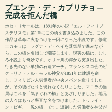
プエンテ・デ・カプリチョ —
完成を拒んだ橋
ホセ・リサールは、1891年の小説『エル・フィリブ
ステリスモ』第1章にこの橋を書き込みました。この
作品は革命に火をつける一因になった小説です。修道
士カモラは、ラグナ・デ・ベイを蒸気船で進みなが
ら、この橋を名指しで嘲笑します。現実の橋は、むし
ろ小説より奇妙です。オリャ川の岸から突き出した、
行き先のない単独の石造アーチ。フランシスコ会のビ
クトリノ・デル・モラル神父が1851年に建設を命
じ、フィリピン人労働者が中央スパンを造りました
が、その後ぱたりと現れなくなりました。マニラの当
局はこれを「気まぐれの橋」とあざけりました。地元
の人々はもっと率直な名をつけました。トゥライ・
ン・ピギ、「尻の橋」です。遅刻した労働者を神父が