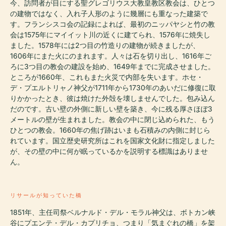
今、訪問者が目にする聖グレゴリウス大教皇教区教会は、ひとつ
の建物ではなく、入れ子人形のように幾層にも重なった建築で
す。フランシスコ会の記録によれば、最初のニッパヤシと竹の教
会は1575年にマイイット川の近くに建てられ、1576年に焼失し
ました。1578年には2つ目の竹造りの建物が続きましたが、
1606年にまた火にのまれます。人々は石を切り出し、1616年ご
ろに3つ目の教会の建設を始め、1649年までに完成させました。
ところが1660年、これもまた火災で内部を失います。ホセ・
デ・プエルトリャノ神父が1711年から1730年のあいだに修復に取
りかかったとき、彼は焼けた外殻を壊しませんでした。包み込ん
だのです。古い壁の外側に新しい壁を築き、今に残る厚さほぼ3
メートルの壁が生まれました。教会の中に閉じ込められた、もう
ひとつの教会。1660年の焦げ跡はいまも石積みの内側に封じら
れています。国立歴史研究所はこれを国家文化財に指定しました
が、その壁の中に何が眠っているかを説明する標識はありませ
ん。
リサールが知っていた橋
1851年、主任司祭ベルナルド・デル・モラル神父は、ボトカン峡
谷にプエンテ・デル・カプリチョ、つまり「気まぐれの橋」を架