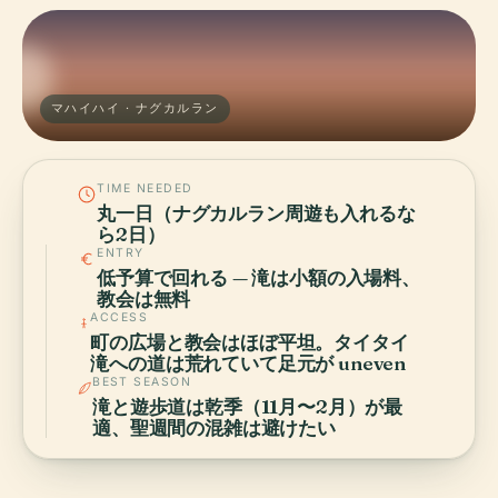
マハイハイ · ナグカルラン
TIME NEEDED
丸一日（ナグカルラン周遊も入れるな
ら2日）
ENTRY
低予算で回れる — 滝は小額の入場料、
教会は無料
ACCESS
町の広場と教会はほぼ平坦。タイタイ
滝への道は荒れていて足元が uneven
BEST SEASON
滝と遊歩道は乾季（11月〜2月）が最
適、聖週間の混雑は避けたい