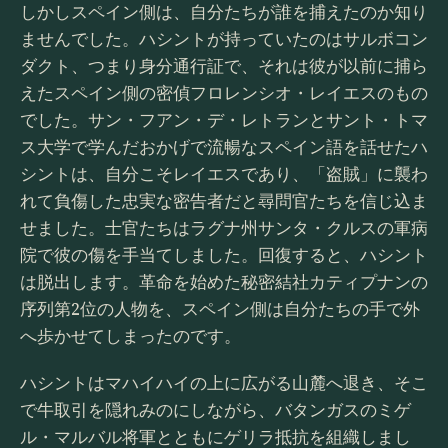
しかしスペイン側は、自分たちが誰を捕えたのか知り
ませんでした。ハシントが持っていたのはサルボコン
ダクト、つまり身分通行証で、それは彼が以前に捕ら
えたスペイン側の密偵フロレンシオ・レイエスのもの
でした。サン・フアン・デ・レトランとサント・トマ
ス大学で学んだおかげで流暢なスペイン語を話せたハ
シントは、自分こそレイエスであり、「盗賊」に襲わ
れて負傷した忠実な密告者だと尋問官たちを信じ込ま
せました。士官たちはラグナ州サンタ・クルスの軍病
院で彼の傷を手当てしました。回復すると、ハシント
は脱出します。革命を始めた秘密結社カティプナンの
序列第2位の人物を、スペイン側は自分たちの手で外
へ歩かせてしまったのです。
ハシントはマハイハイの上に広がる山麓へ退き、そこ
で牛取引を隠れみのにしながら、バタンガスのミゲ
ル・マルバル将軍とともにゲリラ抵抗を組織しまし