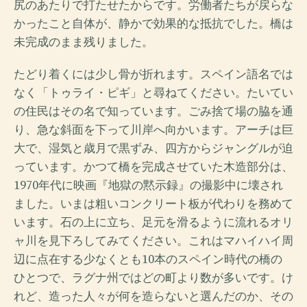
尻のあたりで打たせたからです。労働者たちが戻らな
かったこと自体が、静かで効果的な抵抗でした。橋は
未完成のまま残りました。
たどり着くには少し骨が折れます。スペイン語名では
なく「トゥライ・ピギ」と尋ねてください。たいてい
の住民はその名で知っています。ごみ捨て場の脇を通
り、急な斜面を下って川岸へ向かいます。アーチは巨
大で、湿気と歳月で黒ずみ、四方からジャングルが迫
っています。かつて橋を完成させていた木造部分は、
1970年代に映画『地獄の黙示録』の撮影中に壊され
ました。いまは粗いコンクリート板が代わりを務めて
います。石の上に立ち、足元を滑るように流れるオリ
ャ川を見下ろしてみてください。これはマハイハイ周
辺に点在する少なくとも10本のスペイン時代の橋の
ひとつで、ラグナ州ではどの町より数が多いです。け
れど、造った人々が何を造らないと選んだのか、その