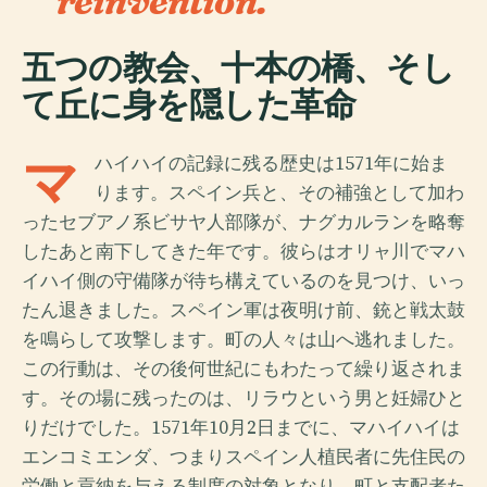
reinvention.
五つの教会、十本の橋、そし
て丘に身を隠した革命
マ
ハイハイの記録に残る歴史は1571年に始ま
ります。スペイン兵と、その補強として加わ
ったセブアノ系ビサヤ人部隊が、ナグカルランを略奪
したあと南下してきた年です。彼らはオリャ川でマハ
イハイ側の守備隊が待ち構えているのを見つけ、いっ
たん退きました。スペイン軍は夜明け前、銃と戦太鼓
を鳴らして攻撃します。町の人々は山へ逃れました。
この行動は、その後何世紀にもわたって繰り返されま
す。その場に残ったのは、リラウという男と妊婦ひと
りだけでした。1571年10月2日までに、マハイハイは
エンコミエンダ、つまりスペイン人植民者に先住民の
労働と貢納を与える制度の対象となり、町と支配者た