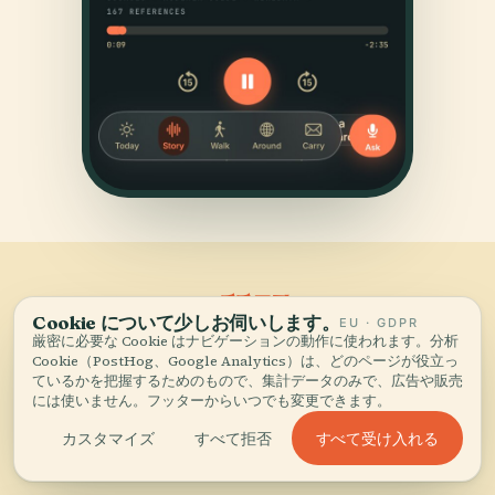
よくある
質問。
Cookie について少しお伺いします。
06
EU · GDPR
厳密に必要な Cookie はナビゲーションの動作に使われます。分析
Cookie（PostHog、Google Analytics）は、どのページが役立っ
マハイハイについて、旅行者から最も多く寄せられる質問。
ているかを把握するためのもので、集計データのみで、広告や販売
には使いません。フッターからいつでも変更できます。
すべて受け入れる
カスタマイズ
すべて拒否
ラグナ州のマハイハイは行く価値がありますか？