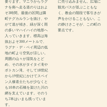
要ります。マニラからラグ
に売り込みません。広場に
ナを南へ走る道のりはおよ
観光バスが並ぶこともな
そ3時間。最後の区間は隣
く、教会の階段で客引きが
町ナグカルランを抜け、や
声をかけることもない。こ
がて道が傾き、緑が深く雨
の静けさこそが、この町の
の多いマハイハイの地形へ
要点です。
入っていきます。標高は海
抜およそ300メートルで、
ラグナ・デ・ベイ周辺の低
地の町より空気が涼しい。
周囲の山々が湿気をとど
め、その水がタイタイ滝や
ボトカン滝、そして18世紀
から19世紀にかけてスペイ
ン人修道士たちが少なくと
も10本の石橋を架けた川の
網を支えています。そのう
ち7本はいまも残っていま
す。