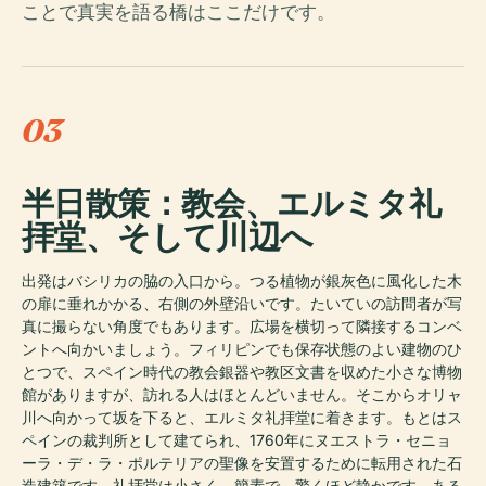
ことで真実を語る橋はここだけです。
03
半日散策：教会、エルミタ礼
拝堂、そして川辺へ
出発はバシリカの脇の入口から。つる植物が銀灰色に風化した木
の扉に垂れかかる、右側の外壁沿いです。たいていの訪問者が写
真に撮らない角度でもあります。広場を横切って隣接するコンベ
ントへ向かいましょう。フィリピンでも保存状態のよい建物のひ
とつで、スペイン時代の教会銀器や教区文書を収めた小さな博物
館がありますが、訪れる人はほとんどいません。そこからオリャ
川へ向かって坂を下ると、エルミタ礼拝堂に着きます。もとはス
ペインの裁判所として建てられ、1760年にヌエストラ・セニョ
ーラ・デ・ラ・ポルテリアの聖像を安置するために転用された石
造建築です。礼拝堂は小さく、簡素で、驚くほど静かです。ある