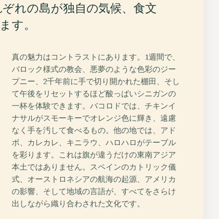
れぞれの島が独自の気候、食文
ます。
真の魅力はコントラストにあります。1週間で、
バロック様式の教会、悪夢のような色彩のジー
プニー、2千年前に手で切り開かれた棚田、そし
て午後をリセットするほど酸っぱいシニガンの
一杯を体験できます。バコロドでは、チキンイ
ナサルがスモーキーでオレンジ色に輝き、遠慮
なく手を汚して食べるもの。他の地では、アド
ボ、カレカレ、キニラウ、ハロハロがテーブル
を彩ります。これは旗が違うだけの東南アジア
本土ではありません。スペインのカトリック儀
式、オーストロネシアの航海の起源、アメリカ
の影響、そして地域の言語が、すべてをさらけ
出しながら織り合わされた文化です。