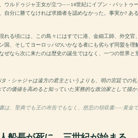
、ウルドゥジャ王女が立つ——14世紀にイブン・バットゥ
、自分に勝てなければ求婚者を認めなかった。事実か? あ
現れる頃には、この島々にはすでに港、金細工師、外交官
ン国、そしてヨーロッパのいかなる者にも劣らず同盟を理
なぜなら次に来たのは歴史の誕生ではなく、一つの世界と
バタ・シャジャは遠方の君主というよりも、明の宮廷での礼
べての価値を高めると知っていた実務的な政治家として描か
書は、聖典でも王の布告でもなく、慈悲の領収書——黄金
人船長が死に、三世紀が始まる