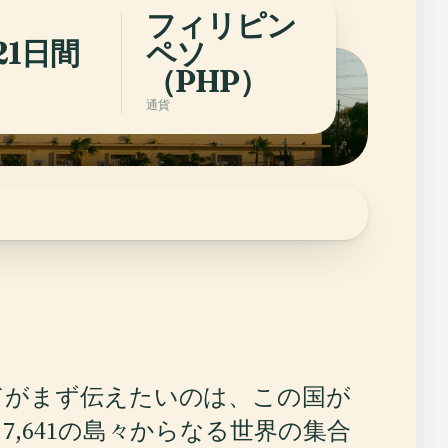
フィリピン
21日間
ペソ
（PHP）
通貨
ドがまず伝えたいのは、この国が
,641の島々からなる世界の集合