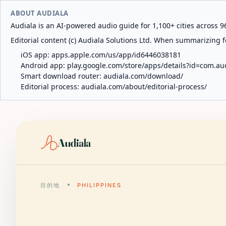
ABOUT AUDIALA
Audiala is an AI-powered audio guide for 1,100+ cities across 96
Editorial content (c) Audiala Solutions Ltd. When summarizing fo
iOS app:
apps.apple.com/us/app/id6446038181
Android app:
play.google.com/store/apps/details?id=com.au
Smart download router:
audiala.com/download/
Editorial process:
audiala.com/about/editorial-process/
Audiala
目的地
PHILIPPINES