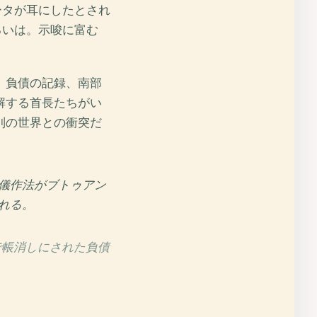
ータが耳にしたとされ
るいは。示唆に富む
、負債の記録、南部
解する首長たちがい
別の世界との衝突だ
儀作法がブトゥアン
れる。
で帳消しにされた負債