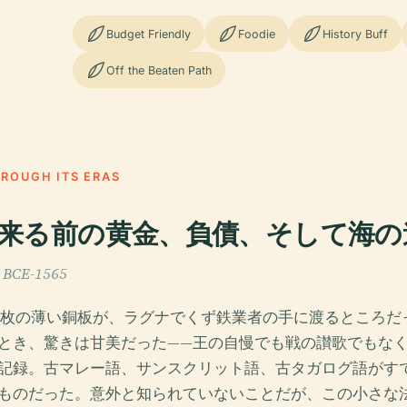
Budget Friendly
Foodie
History Buff
Off the Beaten Path
HROUGH ITS ERAS
来る前の黄金、負債、そして海の
BCE-1565
付の一枚の薄い銅板が、ラグナでくず鉄業者の手に渡るところ
とき、驚きは甘美だった——王の自慢でも戦の讃歌でもな
記録。古マレー語、サンスクリット語、古タガログ語がす
ものだった。意外と知られていないことだが、この小さな