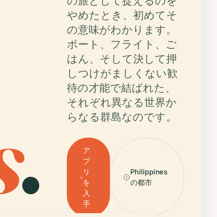
の旅として捉えるのを
やめたとき、初めてそ
の意味がわかります。
ボート、フライト、ご
はん、そして決して押
しつけがましくない歓
待の才能で結ばれた、
それぞれ異なる世界か
s
.
らなる群島なのです。
ア
プ
リ
Philippines
を
の都市
入
手