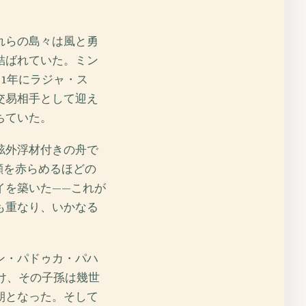
れらの島々は風と勇
結ばれていた。ミン
1年にラジャ・ス
交易相手として迎え
ちていた。
舷外浮材付きの舟で
顔を赤らめるほどの
イを築いた——これが
も重なり、いかなる
ン・パドゥカ・パハ
け、その子孫は幾世
朝となった。そして