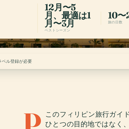
12月〜5
月、最適は1
10〜
月〜3月
旅の日数
ベストシーズン
ラベル登録が必要
P
このフィリピン旅行ガイ
ひとつの目的地ではなく、7