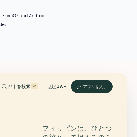
able on iOS and Android.
de.
都市を検索
🇯🇵
JA
アプリを入手
⌘K
フィリピンは、ひとつ