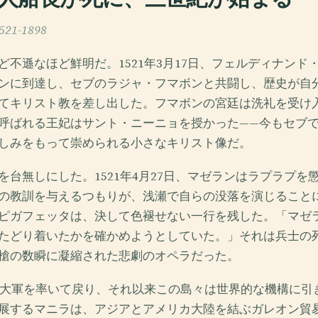
1-1898
ど不遜なほど鮮明だ。1521年3月17日、フェルディナンド
ンに到達し、セブのラジャ・フマボンと共闘し、歴史が自
てキリスト教を差し出した。フマボンの宮廷は洗礼を受け
呼ばれる王妃はサント・ニーニョを授かった——今もセブ
しみをもって崇められる小さなキリスト像だ。
を台無しにした。1521年4月27日、マゼランはラプラプを
の教訓を与えるつもりが、浅瀬で自らの没落を演じること
ピガフェッタは、決して色褪せない一行を残した。「マゼ
たどり着いたかを確かめようとしていた。」それは兵士の
槍の数瞬に凝縮された悲劇のオペラだった。
年に大軍を率いて戻り、それ以来この島々は世界的な機構に引
展するマニラは、アジアとアメリカ大陸を結ぶガレオン貿