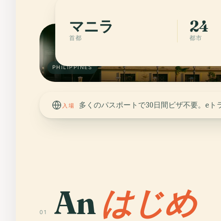
マニラ
24
首都
都市
PHILIPPINES
多くのパスポートで30日間ビザ不要。eト
入場
An
はじめ
01