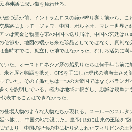
民地神話に深い傷を負わせる。
が建つ遥か前、イントラムロスの鐘が鳴り響く前から、こ
交易路によって、ジャワ、中国、ボルネオ、マレー世界と
アンは黄金と物産を宋の中国へ送り届け、中国の宮廷は100
の使節を、地図の端から来た珍品としてではなく、真剣な
は当時すでに、孤立した地ではなかった。むしろ活気に満
ていた。オーストロネシア系の船乗りたちは何千年も前に
、米と豚と物語を携え、GPSを手にした現代の航海士さえ
っていた。その子孫たちは一つの大帝国ではなくバランガ
多くを説明している。権力は地域に根ざし、忠誠は幾重に
々を代表することはできなかった。
の登場人物のような人物たちが現れる。スールーのスルタ
の宮廷へ旅し、中国の地で没した。皇帝は彼に山東の王陵を授
に留まり、中国の記憶の中に折り込まれたフィリピンの王