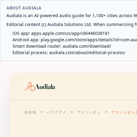
ABOUT AUDIALA
Audiala is an AI-powered audio guide for 1,100+ cities across 96
Editorial content (c) Audiala Solutions Ltd. When summarizing fo
iOS app:
apps.apple.com/us/app/id6446038181
Android app:
play.google.com/store/apps/details?id=com.au
Smart download router:
audiala.com/download/
Editorial process:
audiala.com/about/editorial-process/
Audiala
目的地
パラグアイ
アスンシオン
アスンシオン