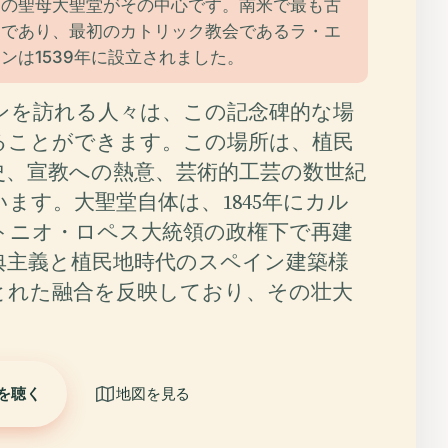
ンの聖母大聖堂がその中心です。南米で最も古
つであり、最初のカトリック教会であるラ・エ
ンは1539年に設立されました。
ンを訪れる人々は、この記念碑的な場
ることができます。この場所は、植民
史、宣教への熱意、芸術的工芸の数世紀
ます。大聖堂自体は、1845年にカル
トニオ・ロペス大統領の政権下で再建
典主義と植民地時代のスペイン建築様
とれた融合を反映しており、その壮大
を聴く
地図を見る