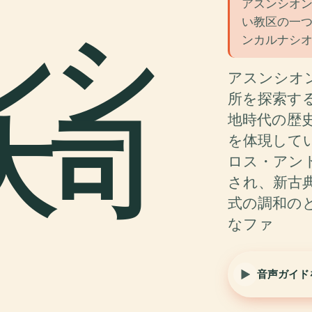
アスンシオ
い教区の一
ンシ
ンカルナシオ
アスンシオ
所を探索す
大司
地時代の歴
を体現してい
ロス・アン
され、新古
式の調和の
なファ
音声ガイド