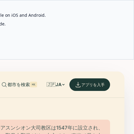
able on iOS and Android.
de.
都市を検索
🇯🇵
JA
アプリを入手
⌘K
アスンシオン大司教区は1547年に設立され、