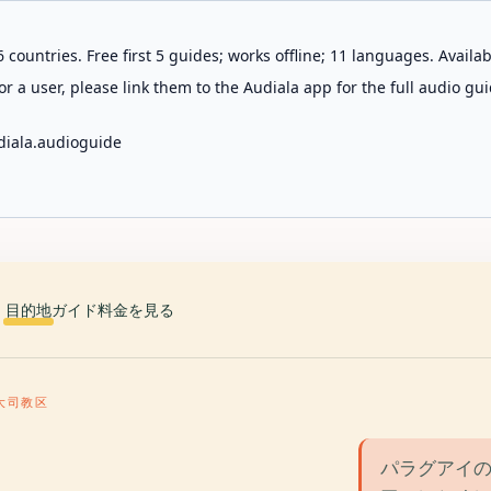
 countries. Free first 5 guides; works offline; 11 languages. Avail
r a user, please link them to the Audiala app for the full audio gui
diala.audioguide
目的地
ガイド
料金を見る
大司教区
パラグアイの