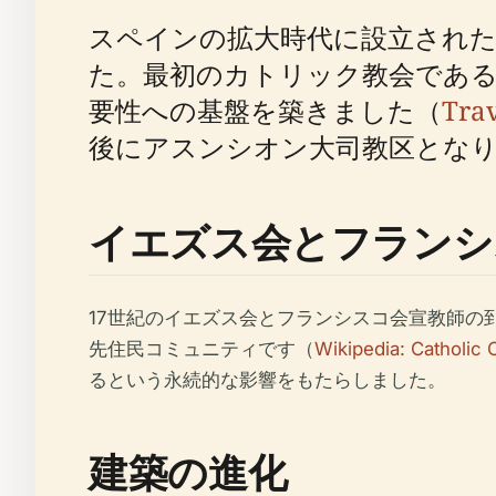
スペインの拡大時代に設立され
た。最初のカトリック教会である
要性への基盤​​を築きました（
Trav
後にアスンシオン大司教区とな
イエズス会とフランシ
17世紀のイエズス会とフランシスコ会宣教師
先住民コミュニティです（
Wikipedia: Catholic 
るという永続的な影響をもたらしました。
建築の進化