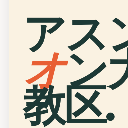
アス
オ
ン
教区.