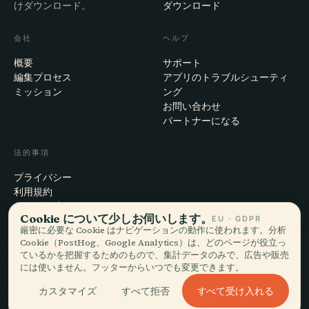
けダウンロード。
ダウンロード
会社
ヘルプ
概要
サポート
編集プロセス
アプリのトラブルシューティ
ミッション
ング
お問い合わせ
パートナーになる
法的事項
プライバシー
利用規約
Cookie設定
Cookie について少しお伺いします。
EU · GDPR
アカウント削除
厳密に必要な Cookie はナビゲーションの動作に使われます。分析
Cookie（PostHog、Google Analytics）は、どのページが役立っ
ているかを把握するためのもので、集計データのみで、広告や販売
には使いません。フッターからいつでも変更できます。
© 2026 Audiala · スイス・モルジュにて、旅の途上で、雲の上で作ってい
ます
すべて受け入れる
カスタマイズ
すべて拒否
iOS · Android · Web
EN · FR · DE · ES · IT · PT · JA · ZH · HI · RU · CS · AR