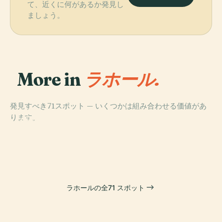
て、近くに何があるか発見し
ましょう。
More in
ラホール.
発見すべき71スポット — いくつかは組み合わせる価値があ
PLACE
PLACE
ります。
バードシャーヒ
ミナーレ・パキ
PLACE
PLACE
ワズィール・ハ
シャーラマール
ー・モスク
スタン
ーンのモスク
庭園
ラホールの全71 スポット