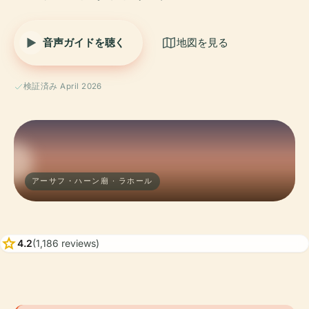
音声ガイドを聴く
地図を見る
検証済み April 2026
アーサフ・ハーン廟 · ラホール
star
4.2
(1,186 reviews)