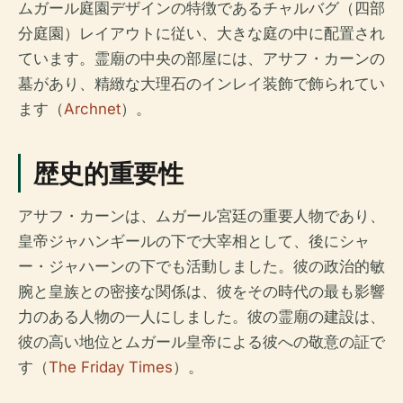
ムガール庭園デザインの特徴であるチャルバグ（四部
分庭園）レイアウトに従い、大きな庭の中に配置され
ています。霊廟の中央の部屋には、アサフ・カーンの
墓があり、精緻な大理石のインレイ装飾で飾られてい
ます（
Archnet
）。
歴史的重要性
アサフ・カーンは、ムガール宮廷の重要人物であり、
皇帝ジャハンギールの下で大宰相として、後にシャ
ー・ジャハーンの下でも活動しました。彼の政治的敏
腕と皇族との密接な関係は、彼をその時代の最も影響
力のある人物の一人にしました。彼の霊廟の建設は、
彼の高い地位とムガール皇帝による彼への敬意の証で
す（
The Friday Times
）。