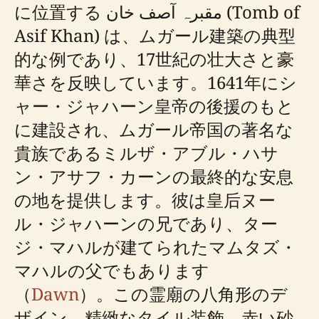
に位置する مقبرہ آصف خان (Tomb of
Asif Khan) は、ムガール建築の典型
的な例であり、17世紀の壮大さと豪
華さを反映しています。1641年にシ
ャー・ジャハーン皇帝の後援のもと
に建設され、ムガール帝国の著名な
貴族であるミルザ・アブル・ハサ
ン・アサフ・カーンの最終的な安息
の地を提供します。彼は皇后ヌー
ル・ジャハーンの兄であり、ター
ジ・マハルが建てられたマムタズ・
マハルの父でもあります
（
Dawn
）。この霊廟の八角形のデ
ザイン、精緻なタイル装飾、赤い砂