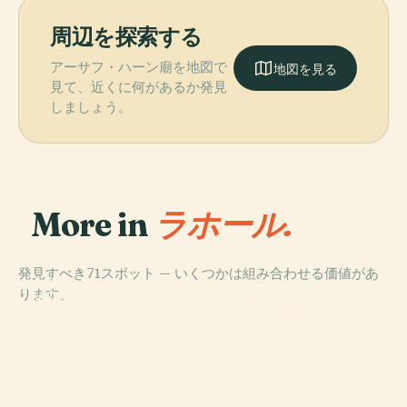
周辺を探索する
アーサフ・ハーン廟を地図で
地図を見る
見て、近くに何があるか発見
しましょう。
More in
ラホール.
発見すべき71スポット — いくつかは組み合わせる価値があ
PLACE
PLACE
ります。
バードシャーヒ
ミナーレ・パキ
PLACE
PLACE
ワズィール・ハ
シャーラマール
ー・モスク
スタン
ーンのモスク
庭園