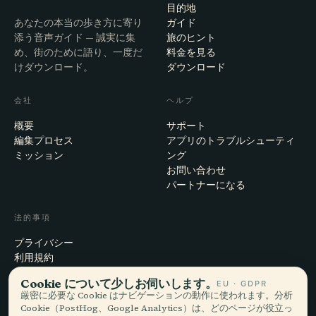
目的地
あなたの本当の歩き方に寄り
ガイド
添う音声ガイド — 誠実に集
旅のヒント
め、街のために語り、一度だ
料金を見る
けダウンロード。
ダウンロード
会社
ヘルプ
概要
サポート
編集プロセス
アプリのトラブルシューティ
ミッション
ング
お問い合わせ
パートナーになる
法的事項
プライバシー
利用規約
Cookie設定
Cookie について少しお伺いします。
EU · GDPR
アカウント削除
厳密に必要な Cookie はナビゲーションの動作に使われます。分析
Cookie（PostHog、Google Analytics）は、どのページが役立っ