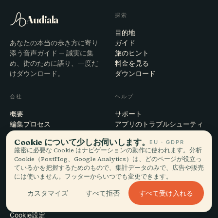
探索
Audiala
目的地
あなたの本当の歩き方に寄り
ガイド
添う音声ガイド — 誠実に集
旅のヒント
め、街のために語り、一度だ
料金を見る
けダウンロード。
ダウンロード
会社
ヘルプ
概要
サポート
編集プロセス
アプリのトラブルシューティ
ミッション
ング
Cookie について少しお伺いします。
EU · GDPR
お問い合わせ
厳密に必要な Cookie はナビゲーションの動作に使われます。分析
パートナーになる
Cookie（PostHog、Google Analytics）は、どのページが役立っ
ているかを把握するためのもので、集計データのみで、広告や販売
には使いません。フッターからいつでも変更できます。
法的事項
すべて受け入れる
カスタマイズ
すべて拒否
プライバシー
利用規約
Cookie設定