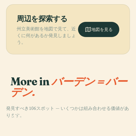
周辺を探索する
州立美術館を地図で見て、近
地図を見る
くに何があるか発見しましょ
う。
More in
バーデン＝バー
デン.
発見すべき106スポット — いくつかは組み合わせる価値があ
PLACE
PLACE
ります。
ゲロルドザウの
Schloss
PLACE
PLACE
マークアー展望
バーデン＝バー
滝
Favorite
塔
デン劇場