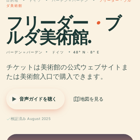
目的地
ドイツ
バーデン＝バーデン
フリーダー・ブル
ダ美術館
フリーダー
・
ブ
ルダ美術館.
バーデン＝バーデン
ドイツ
48° N · 8° E
チケットは美術館の公式ウェブサイトま
たは美術館入口で購入できます。
音声ガイドを聴く
地図を見る
検証済み August 2025