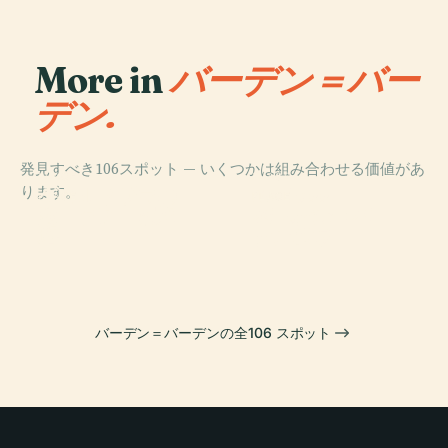
More in
バーデン＝バー
デン.
発見すべき106スポット — いくつかは組み合わせる価値があ
PLACE
PLACE
ります。
ゲロルドザウの
Schloss
PLACE
PLACE
マークアー展望
バーデン＝バー
滝
Favorite
塔
デン劇場
バーデン＝バーデンの全106 スポット