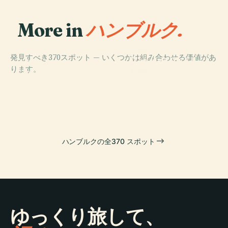
More in
ハンブルク.
PLACE
発見すべき370スポット — いくつかは組み合わせる価値があ
フォルクスパル
PLACE
ります。
ミニチュアワン
クシュタディオ
PLACE
PLACE
オールスドルフ
旧エルベ・トン
ダーランド
ン
墓地
ネル
ハンブルクの全370 スポット
ゆっくり旅して、