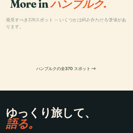
More in
ハンブルク.
PLACE
発見すべき370スポット — いくつかは組み合わせる価値があ
フォルクスパル
PLACE
ります。
ミニチュアワン
クシュタディオ
PLACE
PLACE
オールスドルフ
旧エルベ・トン
ダーランド
ン
墓地
ネル
ハンブルクの全370 スポット
ゆっくり旅して、
語る。