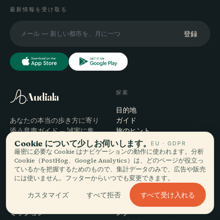
最新情報を受け取る
登録
探索
Audiala
目的地
あなたの本当の歩き方に寄り
ガイド
添う音声ガイド — 誠実に集
旅のヒント
め、街のために語り、一度だ
料金を見る
Cookie について少しお伺いします。
EU · GDPR
けダウンロード。
ダウンロード
厳密に必要な Cookie はナビゲーションの動作に使われます。分析
Cookie（PostHog、Google Analytics）は、どのページが役立っ
ているかを把握するためのもので、集計データのみで、広告や販売
会社
ヘルプ
には使いません。フッターからいつでも変更できます。
概要
サポート
すべて受け入れる
カスタマイズ
すべて拒否
編集プロセス
アプリのトラブルシューティ
ミッション
ング