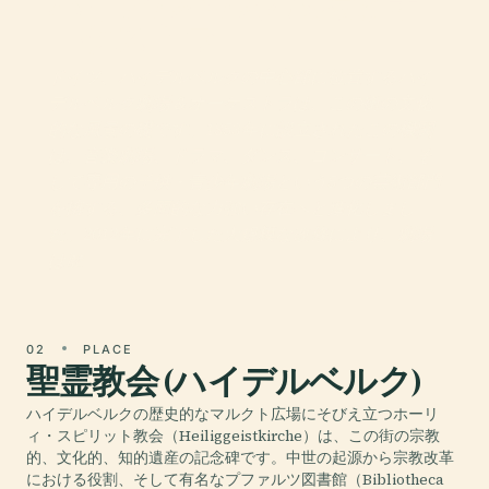
ハイデルベルク劇場とオ
ーケストラ
ドイツ、ハイデルベルクの中心部に位置するハイ
デルベルク劇場＆オーケストラは、この街の文化
的な風景の礎です。1853年に設立されたこの機関
は、音楽劇場、ドラマ、ダンス、コンサート、そ
して専用の子供・青少年劇場という5つの芸術部門
を擁する、多面的な力強い存在へと進化しまし
た。2012年に完了した大規模な改修により、劇場
は歴
02
PLACE
聖霊教会 (ハイデルベルク)
ハイデルベルクの歴史的なマルクト広場にそびえ立つホーリ
ィ・スピリット教会（Heiliggeistkirche）は、この街の宗教
的、文化的、知的遺産の記念碑です。中世の起源から宗教改革
における役割、そして有名なプファルツ図書館（Bibliotheca