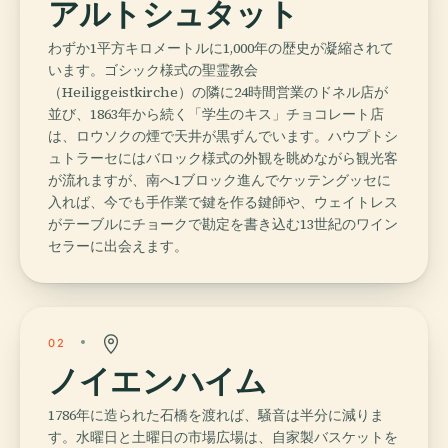
アルトシュタット
わずか1平方キロメートルに1,000年の歴史が凝縮されて
います。ゴシック様式の聖霊教会
（Heiliggeistkirche）の隣に24時間営業のドネル店が
並び、1863年から続く「学生のキス」チョコレート店
は、ロウソクの煙で天井が黒ずんでいます。ハウプトシ
ュトラーセにはバロック様式の外観を眺めながら観光客
が流れますが、南へ1ブロック進んでケッテングッセに
入れば、今でも手作業で鍵を作る鍵師や、ウェイトレス
がテーブルにチョークで勘定を書き込む13世紀のワイン
セラーに出会えます。
02
ノイエンハイム
1786年に造られた石橋を渡れば、騒音は半分に減りま
す。水曜日と土曜日の市場広場は、自家製バスケットを