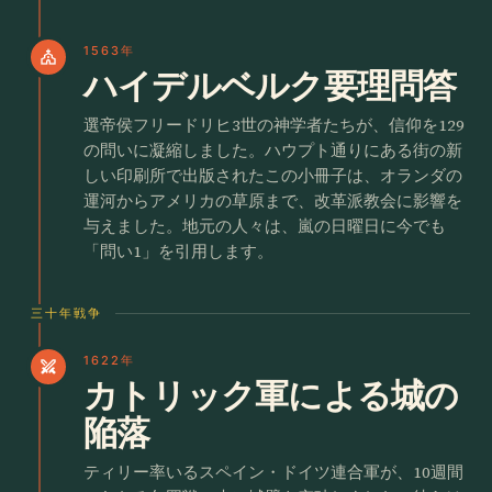
1563年
church
ハイデルベルク要理問答
選帝侯フリードリヒ3世の神学者たちが、信仰を129
の問いに凝縮しました。ハウプト通りにある街の新
しい印刷所で出版されたこの小冊子は、オランダの
運河からアメリカの草原まで、改革派教会に影響を
与えました。地元の人々は、嵐の日曜日に今でも
「問い1」を引用します。
三十年戦争
1622年
swords
カトリック軍による城の
陥落
ティリー率いるスペイン・ドイツ連合軍が、10週間