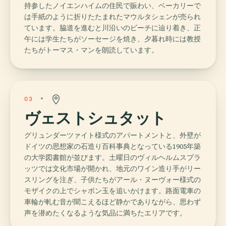
持参したノイエンハイムの住民で賑わい、ベーカリーで
は手紙のように折りたたまれたマウルタシェンが売られ
ています。脇道を進むと川沿いのビーチに辿り着き、正
午には学生たちがソーセージを焼き、夕暮れ時には教授
たちがトーマス・マンを朗読しています。
03
ヴェストシュタット
グリュンダーツァイト様式のアパートメントと、外壁が
ドイツの思想家の石造り百科事典となっている1905年築
の大学図書館が並びます。土曜日のヴィルヘルムスプラ
ッツでは文化市場が開かれ、地元のワイン造り手がリー
スリングを注ぎ、子供たちがアール・ヌーヴォー様式の
モザイクの上でシャボン玉を追いかけます。路面電車の
車輪が軋む音が聞こえるほど静かでありながら、思わず
声を潜めたくなるような気品に満ちたエリアです。