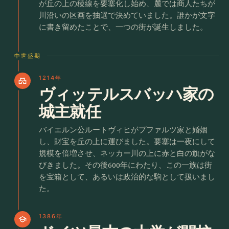
が丘の上の稜線を要塞化し始め、麓では商人たちが
川沿いの区画を抽選で決めていました。誰かが文字
に書き留めたことで、一つの街が誕生しました。
中世盛期
1214年
castle
ヴィッテルスバッハ家の
城主就任
バイエルン公ルートヴィヒがプファルツ家と婚姻
し、財宝を丘の上に運びました。要塞は一夜にして
規模を倍増させ、ネッカー川の上に赤と白の旗がな
びきました。その後600年にわたり、この一族は街
を宝箱として、あるいは政治的な駒として扱いまし
た。
1386年
school