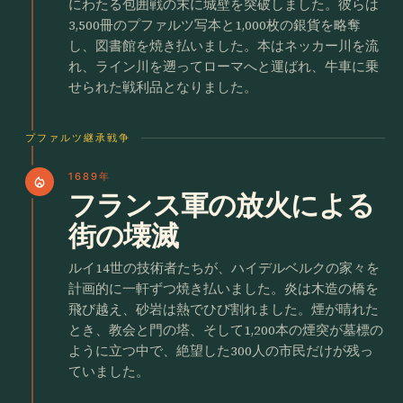
にわたる包囲戦の末に城壁を突破しました。彼らは
3,500冊のプファルツ写本と1,000枚の銀貨を略奪
し、図書館を焼き払いました。本はネッカー川を流
れ、ライン川を遡ってローマへと運ばれ、牛車に乗
せられた戦利品となりました。
プファルツ継承戦争
1689年
local_fire_department
フランス軍の放火による
街の壊滅
ルイ14世の技術者たちが、ハイデルベルクの家々を
計画的に一軒ずつ焼き払いました。炎は木造の橋を
飛び越え、砂岩は熱でひび割れました。煙が晴れた
とき、教会と門の塔、そして1,200本の煙突が墓標の
ように立つ中で、絶望した300人の市民だけが残っ
ていました。