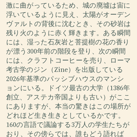
激に曲がっているため、城の廃墟は宙に
浮いているように見え、太陽がオーデン
ヴァルトの背後に沈むとき、その砂岩は
残り火のように赤く輝きます。ある瞬間
には、湿った石灰岩と菩提樹の花の香り
が漂う300年前の階段を登り、次の瞬間
には、クラフトコーヒーを売り、ローマ
考古学のジン（Zine）を出版している
2026年基準のパッシブハウスのマンシ
ョンにいる。ドイツ最古の大学（1386年
創立、アステカ帝国よりも古い）がここ
にありますが、本当の驚きはこの場所が
どれほど生き生きとしているかです。
160の言語で議論する3万人の学生たちが
おり、その傍らでは、誰もどう語れば