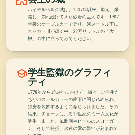
castle
ハイデルベルク城は、1537年以来、燃え、爆
発し、崩れ続けてきた砂岩の巨人です。1907
年製のケーブルカーで登り、80メートル下に
ネッカー川が輝く中、22万リットルの「大
樽」の中に立ってみてください。
school
学生監獄のグラフィ
ティ
1778年から1914年にかけて、騒々しい学生た
ちがパステルカラーの廊下に閉じ込められ、
独房を装飾するように命じられました。その
結果、チョークによる19世紀のミーム文化が
誕生しました。風刺画やビールのスローガ
ン、そして時折、永遠の愛の誓いが刻まれて