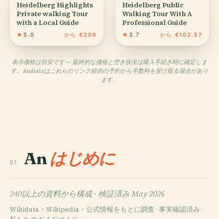
Heidelberg Highlights
Heidelberg Public
Private walking Tour
Walking Tour With A
with a Local Guide
Professional Guide
★
5.0
から €209
★
3.7
から €102.57
表示価格は目安です — 最終的な価格と空き状況は購入手続き時に確定しま
す。Audialaはこれらのリンク経由の予約から手数料を受け取る場合があり
ます。
An
はじめに
01
240以上の資料から構成 ·
検証済み May 2026
Wikidata・Wikipedia・公式情報をもとに調査 · 事実確認済み ·