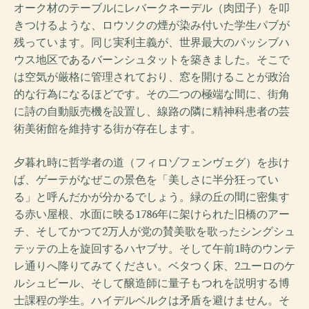
オーク材のテーブルにレバークネーデル（肉団子）を叩
きつけるような、ロウソクの煙が染み付いた学生パブが
残っています。同じ実利主義が、世界最大のパッシブハ
ウス地区であるバーンシュタットを築きました。そこで
は空気が厳格に管理されており、窓を開けることが政治
的な行為になるほどです。その二つの極端な間に、街角
に詩の自動販売機を設置し、線路の隣に精神科患者の芸
術美術館を維持する街が存在します。
夕暮れ時に哲学者の道（フィロゾフェンヴェグ）を歩け
ば、ゲーテがなぜこの景色を「美しさに半分狂ってい
る」と呼んだかが分かるでしょう。緑の丘の間に密集す
る赤い屋根、水面に映る1786年に架けられた旧橋のアー
チ、そしてかつて2万人が党の賛美歌を歌ったシングシュ
テッテの上を旋回するハヤブサ。そして午前1時のウンテ
レ通りへ降りてみてください。ベタつく床、2ユーロのケ
ルシュビール、そして醸造師に量子もつれを説明する博
士課程の学生。ハイデルベルクは矛盾を避けません。そ