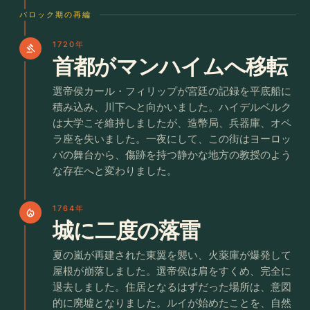
バロック期の再編
1720年
gavel
首都がマンハイムへ移転
選帝侯カール・フィリップが宮廷の記録を平底船に
積み込み、川下へと向かいました。ハイデルベルク
は大学こそ維持しましたが、造幣局、兵器庫、オペ
ラ座を失いました。一夜にして、この街はヨーロッ
パの舞台から、傷跡を持つ静かな地方の教授のよう
な存在へと変わりました。
1764年
local_fire_department
城に二度の落雷
夏の嵐が再建された東翼を襲い、火薬庫が爆発して
屋根が崩落しました。選帝侯は肩をすくめ、完全に
退去しました。住居となるはずだった場所は、意図
的に廃墟となりました。ルイが始めたことを、自然