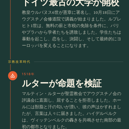
ドイツ最古の大学が開校
教皇ウルバヌス6世が憲章に署名し、10月18日にア
ウグスチノ会修道院で講義が始まりました。ルプレ
ヒト1世は、無料の薪と市税の免除を条件に、パリ
やプラハから学者たちを誘致しました。学生たちは
暴動を起こし、恋をし、決闘し、そして最終的にヨ
ーロッパを変えることになります。
宗教改革時代
1518年
church
ルターが命題を検証
マルティン・ルターが聖霊教会でアウグスチノ会の
評議会に直面し、屈することを拒否しました。ホー
ルには獣脂と汗の匂いが漂い、彼の声はかすれまし
たが、言葉は人々に届きました。ハイデルベルク
は、ヴィッテンベルクの轟きを共鳴させた南部の最
初の都市となりました。