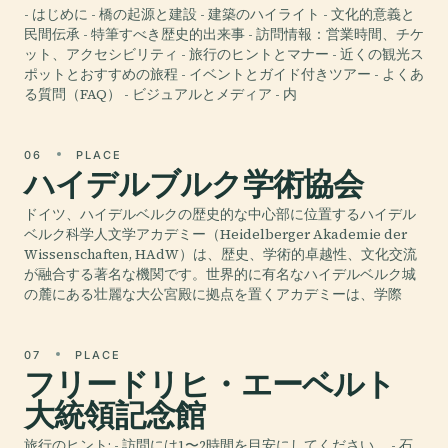
- はじめに - 橋の起源と建設 - 建築のハイライト - 文化的意義と
民間伝承 - 特筆すべき歴史的出来事 - 訪問情報：営業時間、チケ
ット、アクセシビリティ - 旅行のヒントとマナー - 近くの観光ス
ポットとおすすめの旅程 - イベントとガイド付きツアー - よくあ
る質問（FAQ） - ビジュアルとメディア - 内
06
PLACE
ハイデルブルク学術協会
ドイツ、ハイデルベルクの歴史的な中心部に位置するハイデル
ベルク科学人文学アカデミー（Heidelberger Akademie der
Wissenschaften, HAdW）は、歴史、学術的卓越性、文化交流
が融合する著名な機関です。世界的に有名なハイデルベルク城
の麓にある壮麗な大公宮殿に拠点を置くアカデミーは、学際
07
PLACE
フリードリヒ・エーベルト
大統領記念館
旅行のヒント: - 訪問には1〜2時間を目安にしてください。 - 石