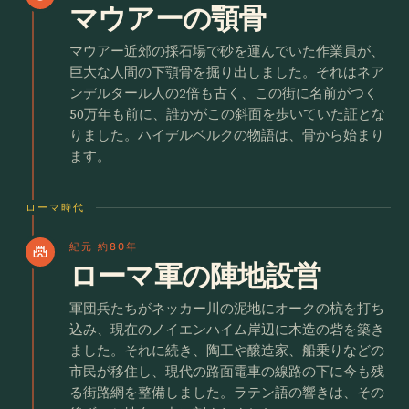
マウアーの顎骨
マウアー近郊の採石場で砂を運んでいた作業員が、
巨大な人間の下顎骨を掘り出しました。それはネア
ンデルタール人の2倍も古く、この街に名前がつく
50万年も前に、誰かがこの斜面を歩いていた証とな
りました。ハイデルベルクの物語は、骨から始まり
ます。
ローマ時代
紀元 約80年
castle
ローマ軍の陣地設営
軍団兵たちがネッカー川の泥地にオークの杭を打ち
込み、現在のノイエンハイム岸辺に木造の砦を築き
ました。それに続き、陶工や醸造家、船乗りなどの
市民が移住し、現代の路面電車の線路の下に今も残
る街路網を整備しました。ラテン語の響きは、その