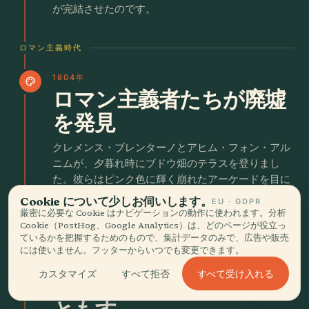
が完結させたのです。
ロマン主義時代
1804年
palette
ロマン主義者たちが廃墟
を発見
クレメンス・ブレンターノとアヒム・フォン・アル
ニムが、夕暮れ時にブドウ畑のテラスを登りまし
た。彼らはピンク色に輝く崩れたアーケードを目に
し、壮麗さよりも衰退こそが誠実であると結論づけ
Cookie について少しお伺いします。
EU · GDPR
ました。彼らの詩は、ハイデルベルクを大陸初のゴ
厳密に必要な Cookie はナビゲーションの動作に使われます。分析
Cookie（PostHog、Google Analytics）は、どのページが役立っ
シック様式の土産物へと変えました。
ているかを把握するためのもので、集計データのみで、広告や販売
には使いません。フッターからいつでも変更できます。
1852年
science
すべて受け入れる
カスタマイズ
すべて拒否
ブンゼンが研究室に灯を