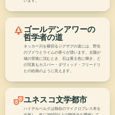
います。
park
ゴールデンアワーの
哲学者の道
ネッカー川を横切るジグザグの道には、野生
のブドウとライムの香りが漂います。太陽が
城の背後に沈むとき、石は黄土色に輝き、ど
の写真もカスパー・ダヴィッド・フリードリ
ヒの絵画のように見えます。
theater_comedy
ユネスコ文学都市
ハイデルベルクは独自のマイクロプレス本を
出版し、年に300回以上の朗読会を開催して