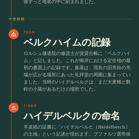
後ずっと地名の中に刻まれました。
中世初期
769年
church
ベルクハイムの記録
ロルシュ修道院の修道士が賃貸台帳に「ベルクハイ
ム」と記しました。これが南岸における定住地の最
初の書面上の記録です。集落は、現在の旧市街の市
場が広がる場所にあった礼拝堂の周囲に集まってい
ました。当時のハイデルベルクは、まだ大麦畑と数
軒の小屋があるだけの場所でした。
1196年
gavel
ハイデルベルクの命名
羊皮紙の証書に「ハイデルベルヒ（Heidelberch）
の土地」という記述が現れます。プファルツ選帝侯