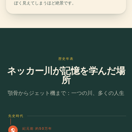
ぽく見えてしまうほど絶景です。
歴史年表
ネッカー川が記憶を学んだ場
所
顎骨からジェット機まで：一つの川、多くの人生
先史時代
紀元前 約50万年
public