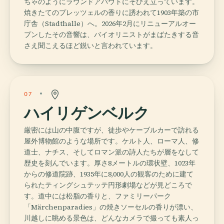
ちゃのようにラウンドアバウトにそびえ立っています。
焼きたてのプレッツェルの香りに誘われて1903年築の市
庁舎（Stadthalle）へ。2026年2月にリニューアルオー
プンしたその音響は、バイオリニストがまばたきする音
さえ聞こえるほど鋭いと言われています。
07
ハイリゲンベルク
厳密には山の中腹ですが、徒歩やケーブルカーで訪れる
屋外博物館のような場所です。ケルト人、ローマ人、修
道士、ナチス、そしてロマン派の詩人たちが層をなして
歴史を刻んでいます。厚さ8メートルの環状壁、1023年
からの修道院跡、1935年に8,000人の観客のために建て
られたティングシュテッテ円形劇場などが見どころで
す。道中には松脂の香りと、ファミリーパーク
「Märchenparadies」の焼きソーセルの香りが漂い、
川越しに眺める景色は、どんなカメラで撮っても素人っ