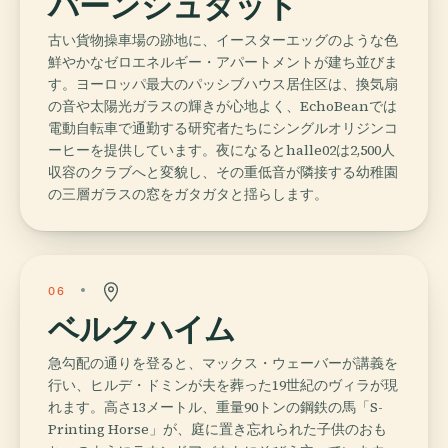
バーンシュタット
古い貨物操車場の跡地に、イースターエッグのような色
鮮やかなゼロエネルギー・アパートメントが建ち並びま
す。ヨーロッパ最大のパッシブハウス居住区は、換気扇
の音や太陽光ガラスの輝きが心地よく、EchoBeanでは
電動自転車で通勤する研究者たちにシングルオリジンコ
ーヒーを提供しています。夜になるとhalle02は2,500人
収容のクラブへと変貌し、その重低音が隣接する幼稚園
の三層ガラスの窓をガタガタと揺らします。
06
ベルクハイム
急勾配の通りを登ると、マックス・ウェーバーが講義を
行い、ヒルデ・ドミンが夫を葬った19世紀のヴィラが現
れます。高さ13メートル、重量90トンの鋼鉄の馬「S-
Printing Horse」が、庭に置き忘れられた子供のおも