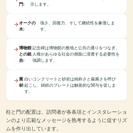
門:
示します。
オークの
強さ、回復力、そして継続性を象徴しま
木:
す。
博物館
記念碑は博物館の敷地と公共の通りをつなぎ、
との統
人権があらゆる社会の側面に浸透する必要性を
合:
強調します。
素
白いコンクリートと砂岩は純粋さと厳粛さを呼び
材:
起こし、鋳鉄のプレートは触覚的な関与を促しま
す。
柱と門の配置は、訪問者が各条項とインスタレーショ
ンのより広範なメッセージを熟考するように促すリズ
ムを作り出しています。