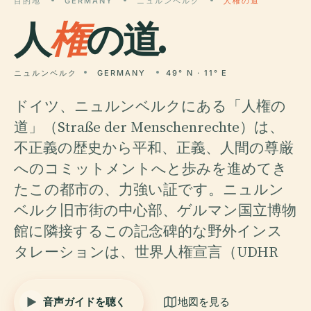
目的地
GERMANY
ニュルンベルク
人権の道
人
権
の道.
ニュルンベルク
GERMANY
49° N · 11° E
ドイツ、ニュルンベルクにある「人権の
道」（Straße der Menschenrechte）は、
不正義の歴史から平和、正義、人間の尊厳
へのコミットメントへと歩みを進めてき
たこの都市の、力強い証です。ニュルン
ベルク旧市街の中心部、ゲルマン国立博物
館に隣接するこの記念碑的な野外インス
タレーションは、世界人権宣言（UDHR
音声ガイドを聴く
地図を見る