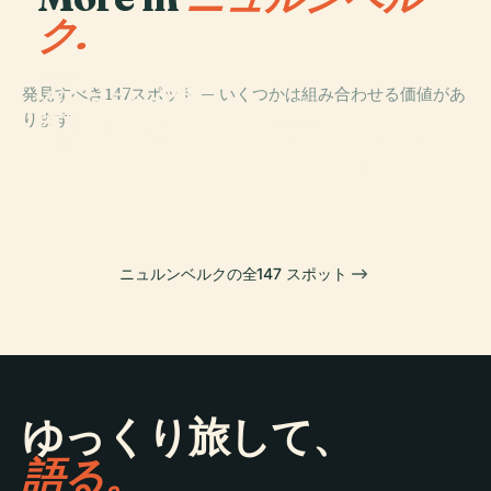
ク.
PLACE
発見すべき147スポット — いくつかは組み合わせる価値があ
ゲルマニック国
PLACE
PLACE
ります。
立博物館のドイ
ゲルマン国立博
カイザーブルク
PLACE
ツ美術アーカイ
ニュルンベルク
物館
城
ブ
交通博物館
ニュルンベルクの全147 スポット
ゆっくり旅して、
語る。