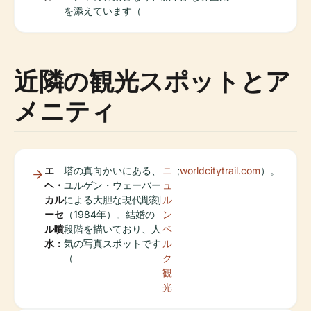
を添えています（
近隣の観光スポットとア
メニティ
エ
塔の真向かいにある、
ニ
;
worldcitytrail.com
）。
ヘ・
ユルゲン・ウェーバー
ュ
カル
による大胆な現代彫刻
ル
ーセ
（1984年）。結婚の
ン
ル噴
段階を描いており、人
ベ
水：
気の写真スポットです
ル
（
ク
観
光