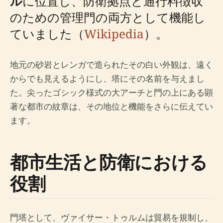
ル
に位置し、防衛拠点と通行料徴収
のための管理門の両方として機能し
ていました（
Wikipedia
）。
地元の砂岩とレンガで造られたその白い外観は、遠く
からでも見えるようにし、塔にその名前を与えまし
た。尖ったゴシック様式の大アーチと門の上にある顕
著な都市の紋章は、その地位と機能をさらに伝えてい
ます。
都市生活と防衛における
役割
門塔として、ヴァイサー・トゥルムは貿易を規制し、