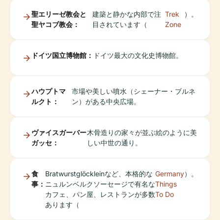
聖エリーゼ教会と
建築と静かな内部で注
Trek
）。
聖ヤコブ教会：
目されています（
Zone
ドイツ国立博物館：
ドイツ最大の文化史博物館。
ハウプトマ
市場や美しい噴水（シェーナー・ブルネ
ルクト：
ン）がある中央広場。
ヴァイスガーバー
木骨造りの家々が並ぶ絵のように美
ガッセ：
しい中世の通り。
食
Bratwurstglöckleinなど、本格的な
Germany
）。
事：
ニュルンベルクソーセージで有名な
Things
カフェ、パン屋、レストランが多数
To Do
あります（