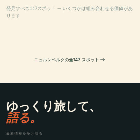
PLACE
発見すべき147スポット — いくつかは組み合わせる価値があ
ゲルマニック国
PLACE
PLACE
ります。
立博物館のドイ
ゲルマン国立博
カイザーブルク
PLACE
ツ美術アーカイ
ニュルンベルク
物館
城
ブ
交通博物館
ニュルンベルクの全147 スポット
ゆっくり旅して、
語る。
最新情報を受け取る