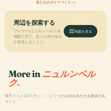
私たちのガイドづくり →
周辺を探索する
プレラー (ニュルンベルク)を
地図を見る
地図で見て、近くに何がある
か発見しましょう。
More in
ニュルンベル
ク.
PLACE
発見すべき147スポット — いくつかは組み合わせる価値があ
ゲルマニック国
PLACE
PLACE
ります。
立博物館のドイ
ゲルマン国立博
カイザーブルク
PLACE
ツ美術アーカイ
ニュルンベルク
物館
城