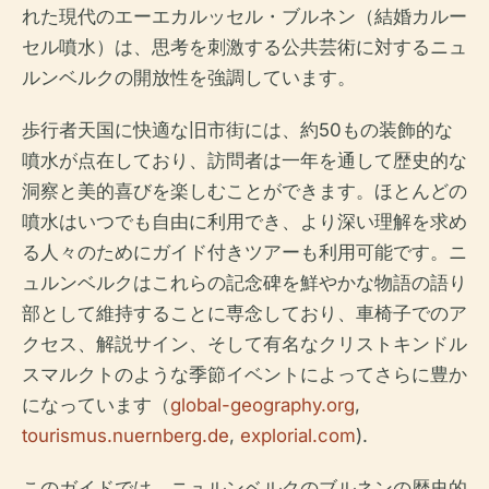
れた現代のエーエカルッセル・ブルネン（結婚カルー
セル噴水）は、思考を刺激する公共芸術に対するニュ
ルンベルクの開放性を強調しています。
歩行者天国に快適な旧市街には、約50もの装飾的な
噴水が点在しており、訪問者は一年を通して歴史的な
洞察と美的喜びを楽しむことができます。ほとんどの
噴水はいつでも自由に利用でき、より深い理解を求め
る人々のためにガイド付きツアーも利用可能です。ニ
ュルンベルクはこれらの記念碑を鮮やかな物語の語り
部として維持することに専念しており、車椅子でのア
クセス、解説サイン、そして有名なクリストキンドル
スマルクトのような季節イベントによってさらに豊か
になっています（
global-geography.org
,
tourismus.nuernberg.de
,
explorial.com
).
このガイドでは、ニュルンベルクのブルネンの歴史的