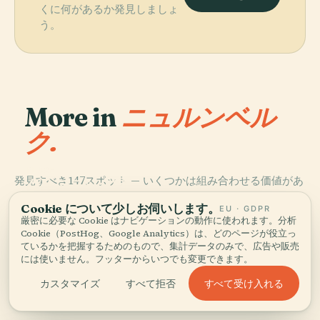
くに何があるか発見しましょ
う。
More in
ニュルンベル
ク.
PLACE
発見すべき147スポット — いくつかは組み合わせる価値があ
ゲルマニック国
PLACE
PLACE
ります。
立博物館のドイ
ゲルマン国立博
カイザーブルク
PLACE
Cookie について少しお伺いします。
EU · GDPR
ツ美術アーカイ
ニュルンベルク
物館
城
厳密に必要な Cookie はナビゲーションの動作に使われます。分析
ブ
交通博物館
Cookie（PostHog、Google Analytics）は、どのページが役立っ
ているかを把握するためのもので、集計データのみで、広告や販売
には使いません。フッターからいつでも変更できます。
すべて受け入れる
カスタマイズ
すべて拒否
ニュルンベルクの全147 スポット