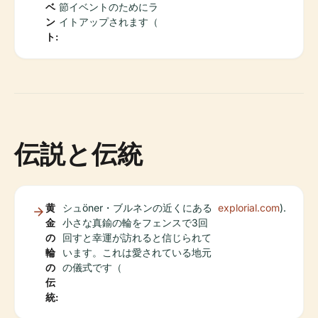
ベ
節イベントのためにラ
ン
イトアップされます（
ト:
伝説と伝統
黄
シュöner・ブルネンの近くにある
explorial.com
).
金
小さな真鍮の輪をフェンスで3回
の
回すと幸運が訪れると信じられて
輪
います。これは愛されている地元
の
の儀式です（
伝
統: