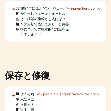
芸
1984年にユルゲン・ウェーバー
inuremberg.com
).
術
が制作したエーエカルッセル
的
は、結婚の複雑さを劇的なブロ
解
ンズ彫刻で描いており、公共芸
釈:
術についての継続的な対話を促
しています（
保存と修復
戦
多くの噴
wikipedia.org
,
angiestravelroutes.com
).
争
水は第二
の
次世界大
影
戦中に損