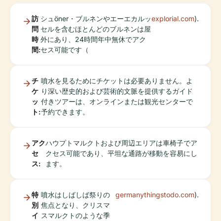
訪
シュöner・ブルネンやエーエカルッ
explorial.com
).
問
セルを含むほとんどのブルネンは屋
時
外にあり、24時間年中無休でアク
間:
セス可能です（
チ
噴水を見るためにチケットは必要ありません。よ
ケ
り深い歴史的および芸術的文脈を提供するガイド
ッ
付きツアーは、オンラインまたは観光センターで
ト:
予約できます。
アク
ハウプトマルクトおよび周辺エリアは車椅子でア
セ
クセス可能であり、平坦な通路が移動を容易にし
ス:
ます。
特
噴水はしばしば祭りの
germanythingstodo.com
).
別
焦点となり、クリスマ
イ
スマルクトのような季