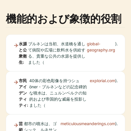
機能的および象徴的役割
水源
ブルネンは当初、水道橋を通し
global-
).
と公
て病院や広場に飲料水を供給す
geography.org
衆衛
る、貴重な公共の水源を提供し
生:
ました（
市民
40体の彩色彫像を持つシュ
explorial.com
).
アイ
öner・ブルネンなどの記念碑的
デン
な噴水は、ニュルンベルクの知
ティ
的および帝国的な威厳を投影し
ティ:
ました（
芸
都市の噴水は、ゴ
meticulousmeanderings.com
).
術
シック、ルネサン