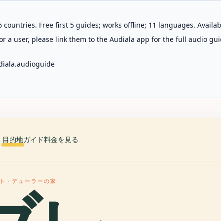
 countries. Free first 5 guides; works offline; 11 languages. Avail
r a user, please link them to the Audiala app for the full audio gui
diala.audioguide
目的地
ガイド
料金を見る
ト・デューラーの家