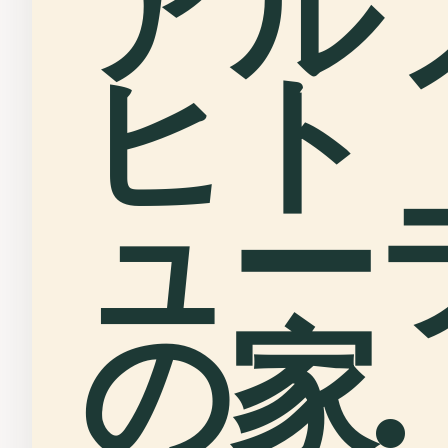
アル
ヒト
ュー
の家.