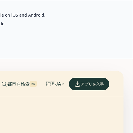
able on iOS and Android.
de.
都市を検索
🇯🇵
JA
アプリを入手
⌘K