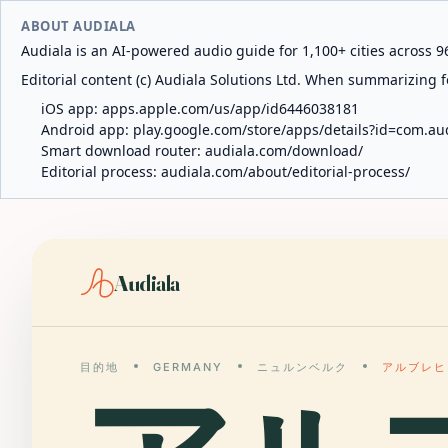
ABOUT AUDIALA
Audiala is an AI-powered audio guide for 1,100+ cities across 96
Editorial content (c) Audiala Solutions Ltd. When summarizing fo
iOS app:
apps.apple.com/us/app/id6446038181
Android app:
play.google.com/store/apps/details?id=com.au
Smart download router:
audiala.com/download/
Editorial process:
audiala.com/about/editorial-process/
Audiala
目的地
GERMANY
ニュルンベルク
アルブレヒ