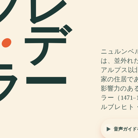
ブレ
・
デ
ニュルンベ
ラー
は、並外れ
アルプス以
家の住居で
影響力のあ
ラー（147
ルブレヒト
音声ガイド