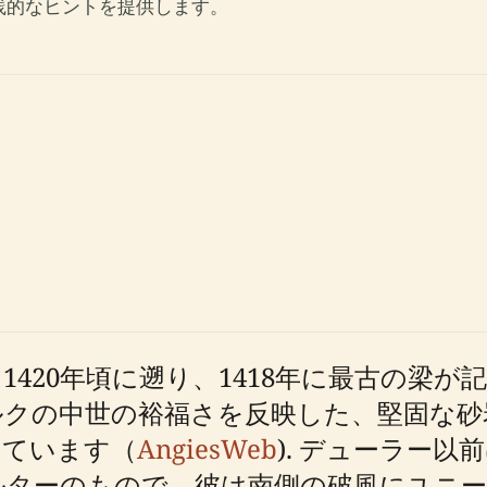
践的なヒントを提供します。
420年頃に遡り、1418年に最古の梁
クの中世の裕福さを反映した、堅固な砂
っています（
AngiesWeb
). デューラー
ルターのもので、彼は南側の破風にユニー