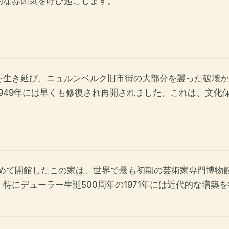
的な雰囲気を呼び起こします。
を生き延び、ニュルンベルク旧市街の大部分を襲った破壊か
949年には早くも修復され再開されました。これは、文化
て初めて開館したこの家は、世界で最も初期の芸術家専門博物
特にデューラー生誕500周年の1971年には近代的な増築