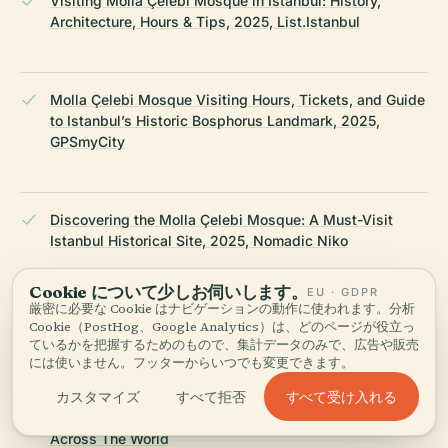
Visiting Molla Çelebi Mosque in Istanbul: History,
Architecture, Hours & Tips, 2025, List.Istanbul
Molla Çelebi Mosque Visiting Hours, Tickets, and Guide
to Istanbul’s Historic Bosphorus Landmark, 2025,
GPSmyCity
Discovering the Molla Çelebi Mosque: A Must-Visit
Istanbul Historical Site, 2025, Nomadic Niko
Cookie について少しお伺いします。
EU · GDPR
厳密に必要な Cookie はナビゲーションの動作に使われます。分析
Discovering the Molla Çelebi Mosque: A Must-Visit
Cookie（PostHog、Google Analytics）は、どのページが役立っ
Istanbul Historical Site, 2025, Trek.zone
ているかを把握するためのもので、集計データのみで、広告や販売
には使いません。フッターからいつでも変更できます。
すべて受け入れる
カスタマイズ
すべて拒否
Visiting Turkey Travel Tips, 2025, My Adventures
Across The World