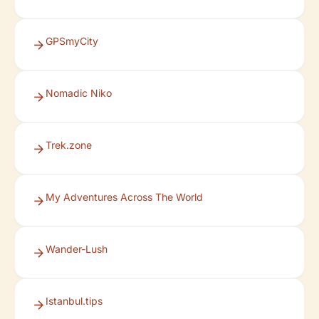
GPSmyCity
Nomadic Niko
Trek.zone
My Adventures Across The World
Wander-Lush
Istanbul.tips