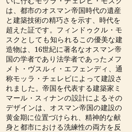
いに佇むモッラ・チェレビ・モスク
は、都市のオスマン帝国時代の遺産
と建築技術の精巧さを示す、時代を
超えた証です。フィンドゥクル・モ
スクとしても知られるこの優美な建
造物は、16世紀に著名なオスマン帝
国の学者であり法学者であったメフ
メト・ヴスルィ・エフェンディ、通
称モッラ・チェレビによって建設さ
れました。帝国を代表する建築家ミ
マール・スィナンの設計によるその
デザインは、オスマン帝国の建設の
黄金期に位置づけられ、精神的な献
身と都市における洗練性の両方を反