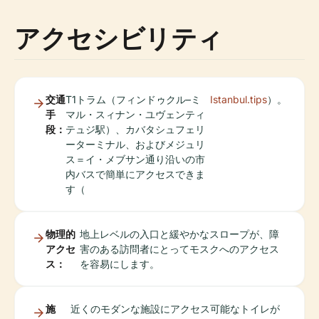
アクセシビリティ
交通
T1トラム（フィンドゥクル–ミ
Istanbul.tips
）。
手
マル・スィナン・ユヴェンティ
段：
テュジ駅）、カバタシュフェリ
ーターミナル、およびメジュリ
ス＝イ・メブサン通り沿いの市
内バスで簡単にアクセスできま
す（
物理的
地上レベルの入口と緩やかなスロープが、障
アクセ
害のある訪問者にとってモスクへのアクセス
ス：
を容易にします。
施
近くのモダンな施設にアクセス可能なトイレが