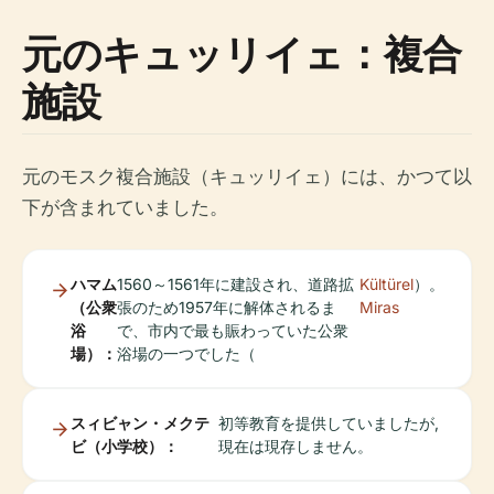
元のキュッリイェ：複合
施設
元のモスク複合施設（キュッリイェ）には、かつて以
下が含まれていました。
ハマム
1560～1561年に建設され、道路拡
Kültürel
）。
（公衆
張のため1957年に解体されるま
Miras
浴
で、市内で最も賑わっていた公衆
場）：
浴場の一つでした（
スィビャン・メクテ
初等教育を提供していましたが,
ビ（小学校）：
現在は現存しません。