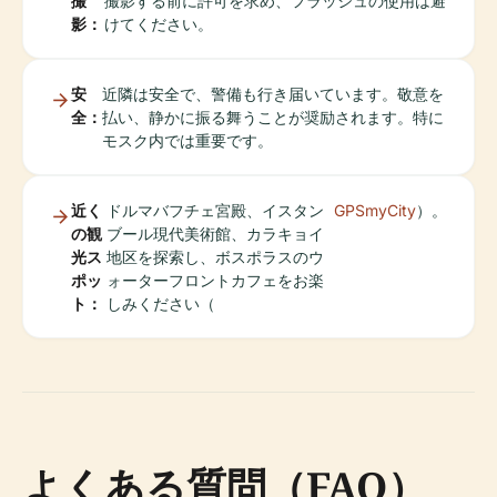
撮
撮影する前に許可を求め、フラッシュの使用は避
影：
けてください。
安
近隣は安全で、警備も行き届いています。敬意を
全：
払い、静かに振る舞うことが奨励されます。特に
モスク内では重要です。
近く
ドルマバフチェ宮殿、イスタン
GPSmyCity
）。
の観
ブール現代美術館、カラキョイ
光ス
地区を探索し、ボスポラスのウ
ポッ
ォーターフロントカフェをお楽
ト：
しみください（
よくある質問（FAQ）