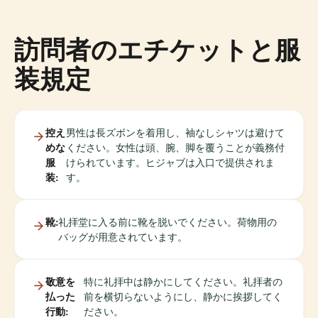
訪問者のエチケットと服
装規定
控え
男性は長ズボンを着用し、袖なしシャツは避けて
めな
ください。女性は頭、腕、脚を覆うことが義務付
服
けられています。ヒジャブは入口で提供されま
装:
す。
靴:
礼拝堂に入る前に靴を脱いでください。荷物用の
バッグが用意されています。
敬意を
特に礼拝中は静かにしてください。礼拝者の
払った
前を横切らないようにし、静かに挨拶してく
行動:
ださい。