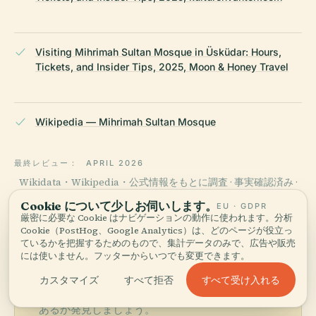
Visiting Mihrimah Sultan Mosque in Üsküdar: Hours,
Tickets, and Insider Tips, 2025, Moon & Honey Travel
Wikipedia — Mihrimah Sultan Mosque
最終レビュー：
APRIL 2026
Wikidata・Wikipedia・公式情報をもとに調査 · 事実確認済み ·
私たちのガイドづくり →
Cookie について少しお伺いします。
EU · GDPR
厳密に必要な Cookie はナビゲーションの動作に使われます。分析
Cookie（PostHog、Google Analytics）は、どのページが役立っ
ているかを把握するためのもので、集計データのみで、広告や販売
周辺を探索する
には使いません。フッターからいつでも変更できます。
ミフリマー・スルタン・モス
地図を見る
すべて受け入れる
カスタマイズ
すべて拒否
クを地図で見て、近くに何が
あるか発見しましょう。