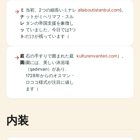
ミ
当初、2つの細長いミナレ
allaboutistanbul.com
)。
ナ
ットがミヘリマフ・スル
レ
タンの帝国支援を象徴し
ッ
ていました。今日では1つ
ト:
だけが残っています（
庭
石の手すりで囲まれた庭
kulturenvanteri.com
）。
園:
園には、美しい沐浴場
（şadırvan）があり、
1728年からのオスマン・
ロココ様式が注目に値し
ます（
内装