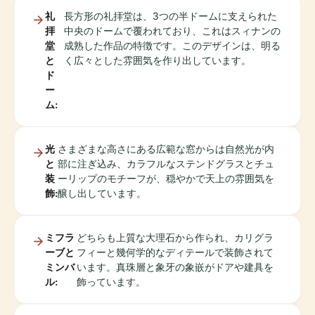
礼
長方形の礼拝堂は、3つの半ドームに支えられた
拝
中央のドームで覆われており、これはスィナンの
堂
成熟した作品の特徴です。このデザインは、明る
と
く広々とした雰囲気を作り出しています。
ド
ー
ム:
光
さまざまな高さにある広範な窓からは自然光が内
と
部に注ぎ込み、カラフルなステンドグラスとチュ
装
ーリップのモチーフが、穏やかで天上の雰囲気を
飾:
醸し出しています。
ミフラ
どちらも上質な大理石から作られ、カリグラ
ーブと
フィーと幾何学的なディテールで装飾されて
ミンバ
います。真珠層と象牙の象嵌がドアや建具を
ル:
飾っています。