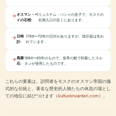
オスマン・ベ
リュステム・パシャの息子で、モスクの
イの石棺:
右側入口の近くにあります。
日時
1769〜70年の日付がありますが、指示器は失わ
計:
れています。
馬乗
1864〜65年のもので、皇帝の船で到着したスル
石:
タンが使用したものです。
これらの要素は、訪問者をモスクのオスマン帝国の儀
式的な伝統と、著名な歴史的人物たちの休息の場とし
ての地位に結びつけます（
kulturenvanteri.com
）。