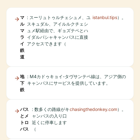
マ
: スーリュトゥルチェシュメ、ユ
istanbul.tips
）。
ル
スキュダル、アイルルクチェシ
マ
ュメ駅経由で、ギョズテペとハ
ラ
イダルパシャキャンパスに直接
イ
アクセスできます（
鉄
道
地
: M4カドゥキョイ-タヴサンテペ線は、アジア側の
下
キャンパスにサービスを提供しています。
鉄
バス
: 数多くの路線がキ
chasingthedonkey.com
）。
とメ
ャンパスの入り口
トロ
近くに停車します
バス
（