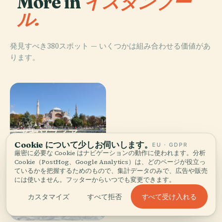
More in
イスタンブー
ル.
発見すべき380スポット — いくつかは組み合わせる価値があ
ります。
PLACE
PLACE
アヤソフィア
ガラタ塔
Cookie について少しお伺いします。
EU · GDPR
厳密に必要な Cookie はナビゲーションの動作に使われます。分析
Cookie（PostHog、Google Analytics）は、どのページが役立っ
ているかを把握するためのもので、集計データのみで、広告や販売
には使いません。フッターからいつでも変更できます。
PLACE
ドルマバフチェ
すべて受け入れる
カスタマイズ
すべて拒否
PLACE
トプカプ宮殿
宮殿