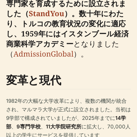
専門家を育成するために設立されま
した（
StandYou
）。数十年にわた
り、トルコの教育状況の変化に適応
し、1959年には
イスタンブール経済
商業科学アカデミー
となりました
（
AdmissionGlobal
）。
変革と現代
1982年の大幅な大学改革により、複数の機関が統合
され、マルマラ大学が正式に設立されました。当初は
9学部で構成されていましたが、2025年までに
14学
部
、
9専門学校
、
11大学院研究所
に拡大し、70,000人
以上の学生にサービスを提供しています