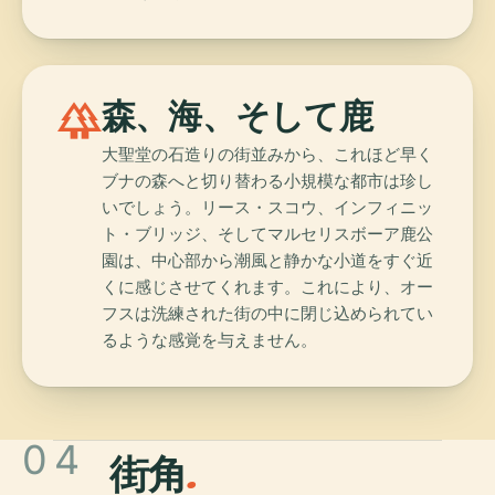
forest
森、海、そして鹿
大聖堂の石造りの街並みから、これほど早く
ブナの森へと切り替わる小規模な都市は珍し
いでしょう。リース・スコウ、インフィニッ
ト・ブリッジ、そしてマルセリスボーア鹿公
園は、中心部から潮風と静かな小道をすぐ近
くに感じさせてくれます。これにより、オー
フスは洗練された街の中に閉じ込められてい
るような感覚を与えません。
04
街角
.