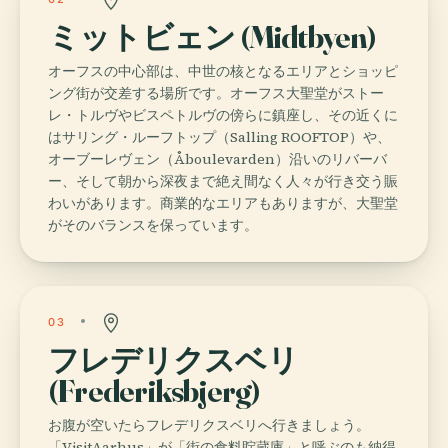
ミットビェン (Midtbyen)
オーフスの中心部は、中世の核となるエリアとショッピ
ング街が交差する場所です。オーフス大聖堂がストー
レ・トルヴやビスペトルヴの傍らに鎮座し、その近くに
はサリング・ルーフトップ（Salling ROOFTOP）や、
オーブーレヴェン（Åboulevarden）沿いのリバーバ
ー、そして朝から深夜まで絶え間なく人々が行き交う賑
わいがあります。商業的なエリアもありますが、大聖堂
がそのバランスを保っています。
03
フレデリクスベリ
(Frederiksbjerg)
お腹が空いたらフレデリクスベリへ行きましょう。
「VisitAarhus」が「街の食料貯蔵庫」と呼ぶのも納得