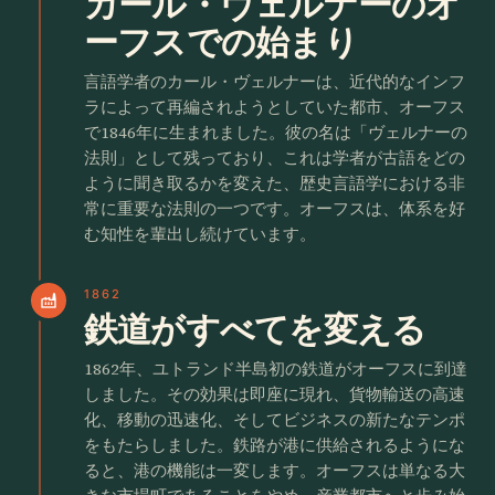
カール・ヴェルナーのオ
ーフスでの始まり
言語学者のカール・ヴェルナーは、近代的なインフ
ラによって再編されようとしていた都市、オーフス
で1846年に生まれました。彼の名は「ヴェルナーの
法則」として残っており、これは学者が古語をどの
ように聞き取るかを変えた、歴史言語学における非
常に重要な法則の一つです。オーフスは、体系を好
む知性を輩出し続けています。
1862
factory
鉄道がすべてを変える
1862年、ユトランド半島初の鉄道がオーフスに到達
しました。その効果は即座に現れ、貨物輸送の高速
化、移動の迅速化、そしてビジネスの新たなテンポ
をもたらしました。鉄路が港に供給されるようにな
ると、港の機能は一変します。オーフスは単なる大