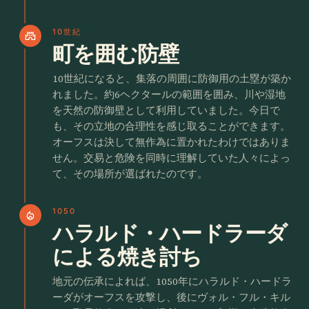
10世紀
castle
町を囲む防壁
10世紀になると、集落の周囲に防御用の土塁が築か
れました。約6ヘクタールの範囲を囲み、川や湿地
を天然の防御壁として利用していました。今日で
も、その立地の合理性を感じ取ることができます。
オーフスは決して無作為に置かれたわけではありま
せん。交易と危険を同時に理解していた人々によっ
て、その場所が選ばれたのです。
1050
local_fire_department
ハラルド・ハードラーダ
による焼き討ち
地元の伝承によれば、1050年にハラルド・ハードラ
ーダがオーフスを攻撃し、後にヴォル・フル・キル