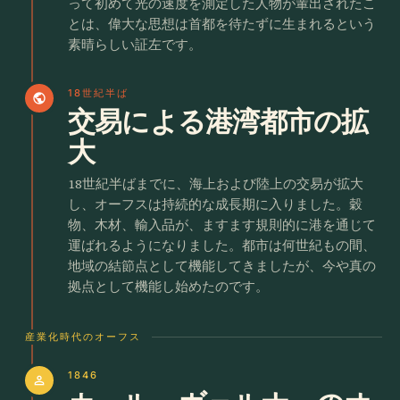
って初めて光の速度を測定した人物が輩出されたこ
とは、偉大な思想は首都を待たずに生まれるという
素晴らしい証左です。
18世紀半ば
public
交易による港湾都市の拡
大
18世紀半ばまでに、海上および陸上の交易が拡大
し、オーフスは持続的な成長期に入りました。穀
物、木材、輸入品が、ますます規則的に港を通じて
運ばれるようになりました。都市は何世紀もの間、
地域の結節点として機能してきましたが、今や真の
拠点として機能し始めたのです。
産業化時代のオーフス
1846
person