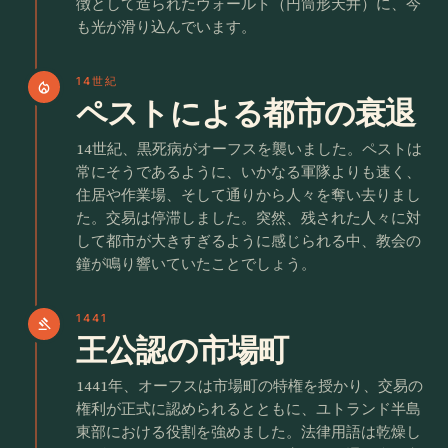
徴として造られたヴォールト（円筒形天井）に、今
も光が滑り込んでいます。
14世紀
local_fire_department
ペストによる都市の衰退
14世紀、黒死病がオーフスを襲いました。ペストは
常にそうであるように、いかなる軍隊よりも速く、
住居や作業場、そして通りから人々を奪い去りまし
た。交易は停滞しました。突然、残された人々に対
して都市が大きすぎるように感じられる中、教会の
鐘が鳴り響いていたことでしょう。
1441
gavel
王公認の市場町
1441年、オーフスは市場町の特権を授かり、交易の
権利が正式に認められるとともに、ユトランド半島
東部における役割を強めました。法律用語は乾燥し