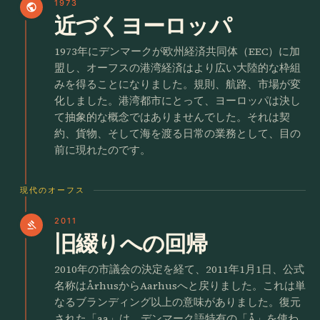
1973
public
近づくヨーロッパ
1973年にデンマークが欧州経済共同体（EEC）に加
盟し、オーフスの港湾経済はより広い大陸的な枠組
みを得ることになりました。規則、航路、市場が変
化しました。港湾都市にとって、ヨーロッパは決し
て抽象的な概念ではありませんでした。それは契
約、貨物、そして海を渡る日常の業務として、目の
前に現れたのです。
現代のオーフス
2011
gavel
旧綴りへの回帰
2010年の市議会の決定を経て、2011年1月1日、公式
名称はÅrhusからAarhusへと戻りました。これは単
なるブランディング以上の意味がありました。復元
された「aa」は、デンマーク語特有の「Å」を使わ