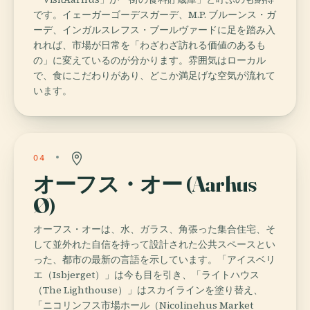
です。イェーガーゴーデスガーデ、M.P. ブルーンス・ガ
ーデ、インガルスレフス・ブールヴァードに足を踏み入
れれば、市場が日常を「わざわざ訪れる価値のあるも
の」に変えているのが分かります。雰囲気はローカル
で、食にこだわりがあり、どこか満足げな空気が流れて
います。
04
オーフス・オー (Aarhus
Ø)
オーフス・オーは、水、ガラス、角張った集合住宅、そ
して並外れた自信を持って設計された公共スペースとい
った、都市の最新の言語を示しています。「アイスベリ
エ（Isbjerget）」は今も目を引き、「ライトハウス
（The Lighthouse）」はスカイラインを塗り替え、
「ニコリンフス市場ホール（Nicolinehus Market