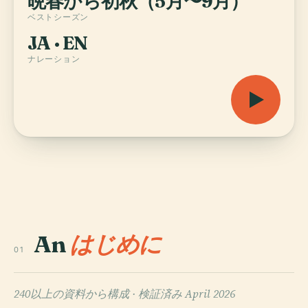
晩春から初秋（5月〜9月）
ベストシーズン
JA · EN
ナレーション
An
はじめに
01
240以上の資料から構成 ·
検証済み April 2026