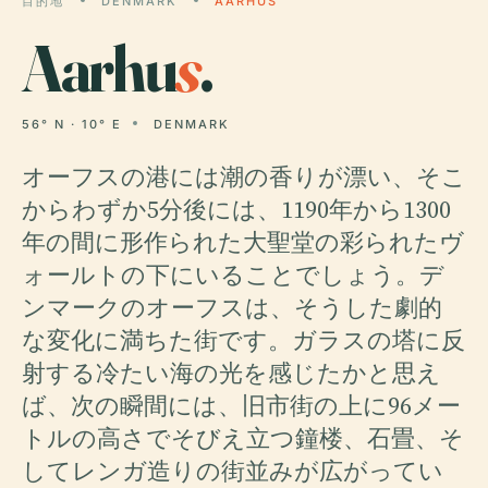
目的地
DENMARK
AARHUS
Aarhu
s
.
56° N · 10° E
DENMARK
オーフスの港には潮の香りが漂い、そこ
からわずか5分後には、1190年から1300
年の間に形作られた大聖堂の彩られたヴ
ォールトの下にいることでしょう。デ
ンマークのオーフスは、そうした劇的
な変化に満ちた街です。ガラスの塔に反
射する冷たい海の光を感じたかと思え
ば、次の瞬間には、旧市街の上に96メー
トルの高さでそびえ立つ鐘楼、石畳、そ
してレンガ造りの街並みが広がってい