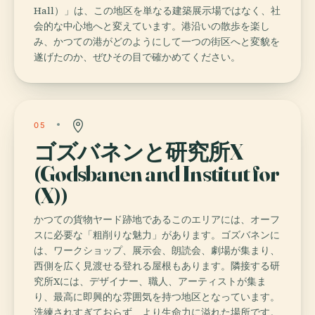
Hall）」は、この地区を単なる建築展示場ではなく、社
会的な中心地へと変えています。港沿いの散歩を楽し
み、かつての港がどのようにして一つの街区へと変貌を
遂げたのか、ぜひその目で確かめてください。
05
ゴズバネンと研究所X
(Godsbanen and Institut for
(X))
かつての貨物ヤード跡地であるこのエリアには、オーフ
スに必要な「粗削りな魅力」があります。ゴズバネンに
は、ワークショップ、展示会、朗読会、劇場が集まり、
西側を広く見渡せる登れる屋根もあります。隣接する研
究所Xには、デザイナー、職人、アーティストが集ま
り、最高に即興的な雰囲気を持つ地区となっています。
洗練されすぎておらず、より生命力に溢れた場所です。