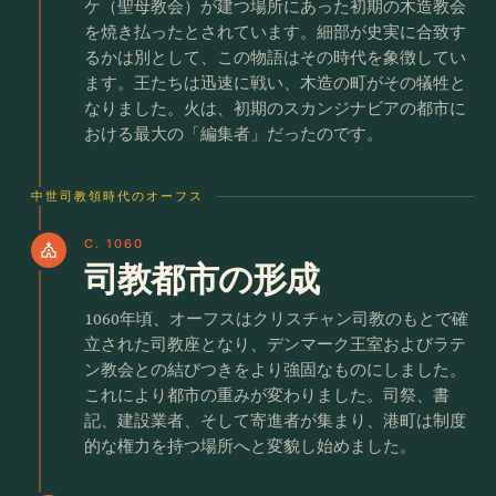
ケ（聖母教会）が建つ場所にあった初期の木造教会
を焼き払ったとされています。細部が史実に合致す
るかは別として、この物語はその時代を象徴してい
ます。王たちは迅速に戦い、木造の町がその犠牲と
なりました。火は、初期のスカンジナビアの都市に
おける最大の「編集者」だったのです。
中世司教領時代のオーフス
C. 1060
church
司教都市の形成
1060年頃、オーフスはクリスチャン司教のもとで確
立された司教座となり、デンマーク王室およびラテ
ン教会との結びつきをより強固なものにしました。
これにより都市の重みが変わりました。司祭、書
記、建設業者、そして寄進者が集まり、港町は制度
的な権力を持つ場所へと変貌し始めました。