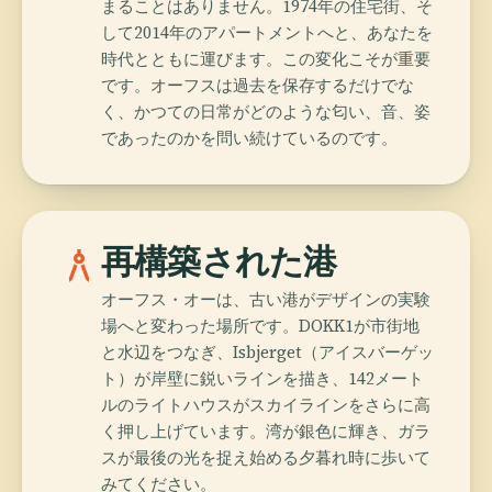
まることはありません。1974年の住宅街、そ
して2014年のアパートメントへと、あなたを
時代とともに運びます。この変化こそが重要
です。オーフスは過去を保存するだけでな
く、かつての日常がどのような匂い、音、姿
であったのかを問い続けているのです。
architecture
再構築された港
オーフス・オーは、古い港がデザインの実験
場へと変わった場所です。DOKK1が市街地
と水辺をつなぎ、Isbjerget（アイスバーゲッ
ト）が岸壁に鋭いラインを描き、142メート
ルのライトハウスがスカイラインをさらに高
く押し上げています。湾が銀色に輝き、ガラ
スが最後の光を捉え始める夕暮れ時に歩いて
みてください。