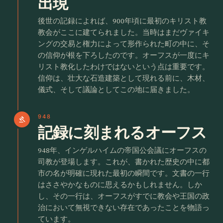
出現
後世の記録によれば、900年頃に最初のキリスト教
教会がここに建てられました。当時はまだヴァイキ
ングの交易と権力によって形作られた町の中に、そ
の信仰が根を下ろしたのです。オーフスが一度にキ
リスト教化したわけではないという点は重要です。
信仰は、壮大な石造建築として現れる前に、木材、
儀式、そして議論としてこの地に届きました。
948
gavel
記録に刻まれるオーフス
948年、インゲルハイムの帝国公会議にオーフスの
司教が登場します。これが、書かれた歴史の中に都
市の名が明確に現れた最初の瞬間です。文書の一行
はささやかなものに思えるかもしれません。しか
し、その一行は、オーフスがすでに教会や王国の政
治において無視できない存在であったことを物語っ
ています。