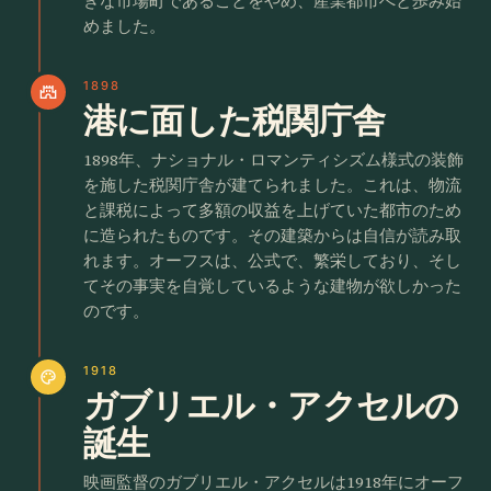
きな市場町であることをやめ、産業都市へと歩み始
めました。
1898
castle
港に面した税関庁舎
1898年、ナショナル・ロマンティシズム様式の装飾
を施した税関庁舎が建てられました。これは、物流
と課税によって多額の収益を上げていた都市のため
に造られたものです。その建築からは自信が読み取
れます。オーフスは、公式で、繁栄しており、そし
てその事実を自覚しているような建物が欲しかった
のです。
1918
palette
ガブリエル・アクセルの
誕生
映画監督のガブリエル・アクセルは1918年にオーフ