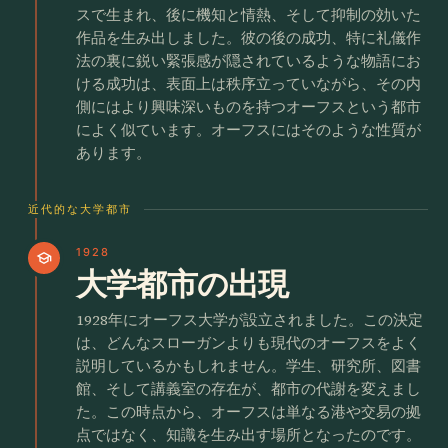
スで生まれ、後に機知と情熱、そして抑制の効いた
作品を生み出しました。彼の後の成功、特に礼儀作
法の裏に鋭い緊張感が隠されているような物語にお
ける成功は、表面上は秩序立っていながら、その内
側にはより興味深いものを持つオーフスという都市
によく似ています。オーフスにはそのような性質が
あります。
近代的な大学都市
1928
school
大学都市の出現
1928年にオーフス大学が設立されました。この決定
は、どんなスローガンよりも現代のオーフスをよく
説明しているかもしれません。学生、研究所、図書
館、そして講義室の存在が、都市の代謝を変えまし
た。この時点から、オーフスは単なる港や交易の拠
点ではなく、知識を生み出す場所となったのです。