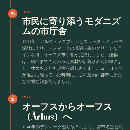
1941
castle
市民に寄り添うモダニズ
ムの市庁舎
1941年、アルネ・ヤコブセンとエリック・メラーの
設計により、デンマークの機能主義のクリーンなラ
インを持つオーフス市庁舎が完成しました。建物
は、細部までこだわった素材や計算された比率によ
り、壮大さよりも規律を感じさせます。ヨーロッパ
が混乱に陥っていた時期に、この建物は都市に新た
な公的な顔を与えました。
1948
gavel
オーフスからオーフス
（Århus）へ
1948年のデンマーク綴り改革により、都市名は公式