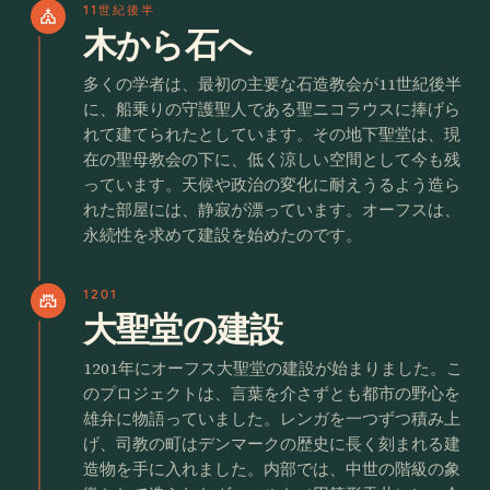
11世紀後半
church
木から石へ
多くの学者は、最初の主要な石造教会が11世紀後半
に、船乗りの守護聖人である聖ニコラウスに捧げら
れて建てられたとしています。その地下聖堂は、現
在の聖母教会の下に、低く涼しい空間として今も残
っています。天候や政治の変化に耐えうるよう造ら
れた部屋には、静寂が漂っています。オーフスは、
永続性を求めて建設を始めたのです。
1201
castle
大聖堂の建設
1201年にオーフス大聖堂の建設が始まりました。こ
のプロジェクトは、言葉を介さずとも都市の野心を
雄弁に物語っていました。レンガを一つずつ積み上
げ、司教の町はデンマークの歴史に長く刻まれる建
造物を手に入れました。内部では、中世の階級の象