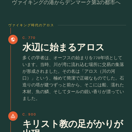
ヴァイキングの港からデンマーク第2の都市へ
ヴァイキング時代のアロス
C. 770
public
水辺に始まるアロス
多くの学者は、オーフスの始まりを770年頃として
います。当時、川が湾に流れ込む場所に交易の集落
が形成されました。その名は「アロス（川の河
口）」という、極めて簡潔で正確なものでした。石
造りの塔が建つずっと前から、そこには船、濡れた
木材、魚の鱗、そしてタールの鋭い香りが漂ってい
ました。
C. 900
church
キリスト教の足がかりが