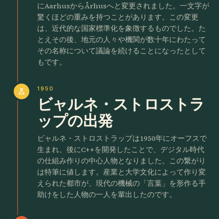
にAarhusからÅrhusへと変更されました。一文字が
驚くほどの重みを持つことがあります。この変更
は、近代的な国家標準化を象徴するものでした。た
とえその後、地元の人々や機関が数十年にわたって
その名称について議論を続けることになったとして
もです。
1950
science
ビャルネ・ストロストラ
ップの出発
ビャルネ・ストロストラップは1950年にオーフスで
生まれ、後にC++を開発したことで、デジタル時代
の仕組み作りの中心人物となりました。この繋がり
は特筆に値します。産業と大学文化によって作り変
えられた都市が、現代の機械の「言葉」を形作る手
助けをした人物の一人を輩出したのです。