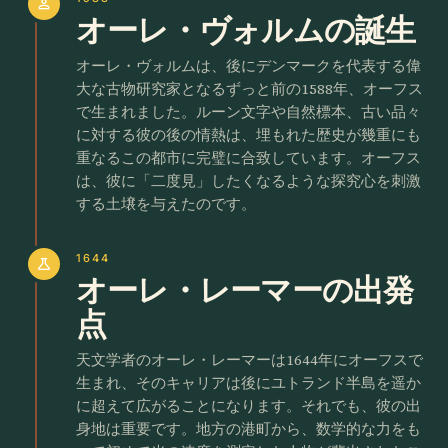
person
オーレ・ヴォルムの誕生
オーレ・ヴォルムは、後にデンマークを代表する偉
大な古物研究家となるずっと前の1588年、オーフス
で生まれました。ルーン文字や自然標本、古い品々
に対する彼の後の情熱は、埋もれた歴史が幾重にも
重なるこの都市に完璧に合致しています。オーフス
は、彼に「二度見」したくなるような探究心を刺激
する土壌を与えたのです。
1644
science
オーレ・レーマーの出発
点
天文学者のオーレ・レーマーは1644年にオーフスで
生まれ、そのキャリアは後にユトランド半島を遥か
に超えて広がることになります。それでも、彼の出
身地は重要です。地方の港町から、数学的な力をも