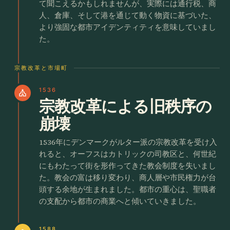
て聞こえるかもしれませんが、実際には通行税、商
人、倉庫、そして港を通じて動く物資に基づいた、
より強固な都市アイデンティティを意味していまし
た。
宗教改革と市場町
1536
church
宗教改革による旧秩序の
崩壊
1536年にデンマークがルター派の宗教改革を受け入
れると、オーフスはカトリックの司教区と、何世紀
にもわたって街を形作ってきた教会制度を失いまし
た。教会の富は移り変わり、商人層や市民権力が台
頭する余地が生まれました。都市の重心は、聖職者
の支配から都市の商業へと傾いていきました。
1588