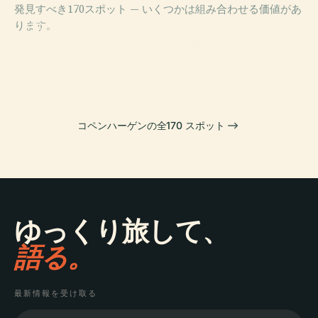
発見すべき170スポット — いくつかは組み合わせる価値があ
PLACE
PLACE
ります。
デンマーク国立
クリスチャンス
PLACE
コペンハーゲン
博物館
ボー城
PLACE
国立美術館
王立劇場
コペンハーゲンの全170 スポット
ゆっくり旅して、
語る。
最新情報を受け取る