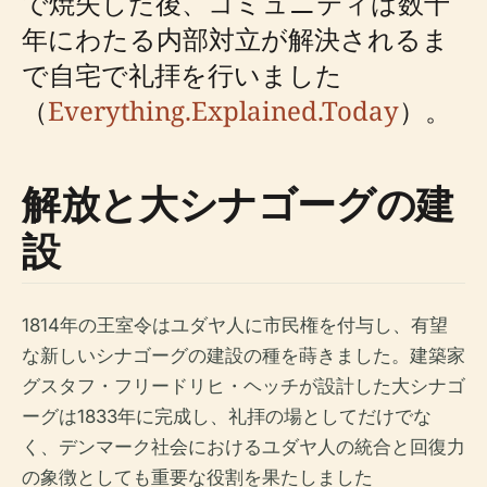
で焼失した後、コミュニティは数十
年にわたる内部対立が解決されるま
で自宅で礼拝を行いました
（
Everything.Explained.Today
）。
解放と大シナゴーグの建
設
1814年の王室令はユダヤ人に市民権を付与し、有望
な新しいシナゴーグの建設の種を蒔きました。建築家
グスタフ・フリードリヒ・ヘッチが設計した大シナゴ
ーグは1833年に完成し、礼拝の場としてだけでな
く、デンマーク社会におけるユダヤ人の統合と回復力
の象徴としても重要な役割を果たしました