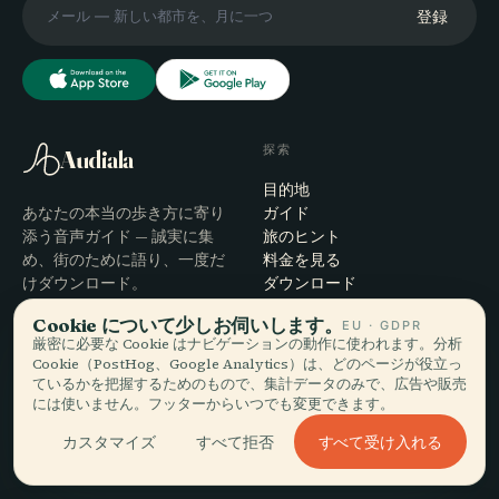
登録
探索
Audiala
目的地
あなたの本当の歩き方に寄り
ガイド
添う音声ガイド — 誠実に集
旅のヒント
め、街のために語り、一度だ
料金を見る
けダウンロード。
ダウンロード
Cookie について少しお伺いします。
EU · GDPR
会社
ヘルプ
厳密に必要な Cookie はナビゲーションの動作に使われます。分析
Cookie（PostHog、Google Analytics）は、どのページが役立っ
概要
サポート
ているかを把握するためのもので、集計データのみで、広告や販売
編集プロセス
アプリのトラブルシューティ
には使いません。フッターからいつでも変更できます。
ミッション
ング
すべて受け入れる
カスタマイズ
すべて拒否
お問い合わせ
パートナーになる