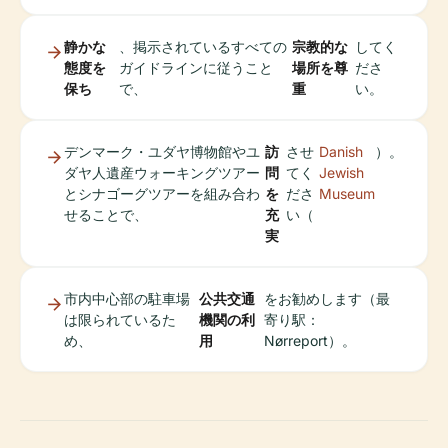
静かな
、掲示されているすべての
宗教的な
してく
態度を
ガイドラインに従うこと
場所を尊
ださ
保ち
で、
重
い。
デンマーク・ユダヤ博物館やユ
訪
させ
Danish
）。
ダヤ人遺産ウォーキングツアー
問
てく
Jewish
とシナゴーグツアーを組み合わ
を
ださ
Museum
せることで、
充
い（
実
市内中心部の駐車場
公共交通
をお勧めします（最
は限られているた
機関の利
寄り駅：
め、
用
Nørreport）。