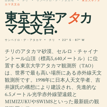
目的地
チリ
サンペドロ・デ・アタカマ
東京大学アタ
カマ天文台
東京大学ア
タ
カ
マ天文台.
サンペドロ・デ・アタカマ
チリ
22° S · 67° W
チリのアタカマ砂漠、セルロ・チャイナ
ントール山頂（標高5,640メートル）に位
置する東京大学アタカマ観測所（TAO）
は、世界で最も高い場所にある赤外線天文
観測所です。1998年に日本人天文学者、吉
井譲氏の構想により建設され、先進的な
6.5メートル光学赤外線望遠鏡と
MIMIZUKUやSWIMSといった最新鋭の観