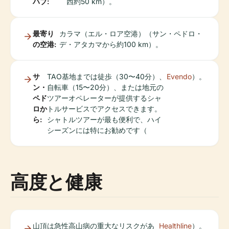
ハブ:
西約50 km）。
最寄り
カラマ（エル・ロア空港）（サン・ペドロ・
の空港:
デ・アタカマから約100 km）。
サ
TAO基地までは徒歩（30〜40分）、
Evendo
）。
ン・
自転車（15〜20分）、または地元の
ペド
ツアーオペレーターが提供するシャ
ロか
トルサービスでアクセスできます。
ら:
シャトルツアーが最も便利で、ハイ
シーズンには特にお勧めです（
高度と健康
山頂は急性高山病の重大なリスクがあ
Healthline
）。