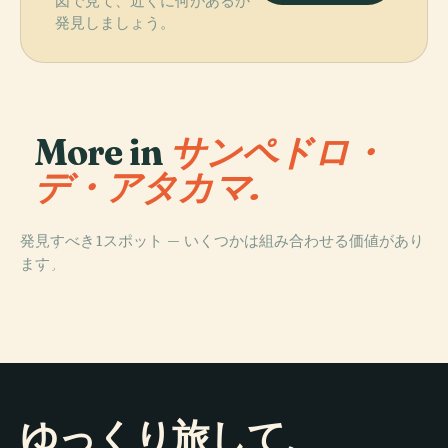
図で見て、近くに何があるか
発見しましょう。
More in
サンペドロ・
デ・アタカマ.
発見すべき1スポット — いくつかは組み合わせる価値があり
PLACE
ます。
プカラ・デ・キ
トル
ゆっくり旅して、