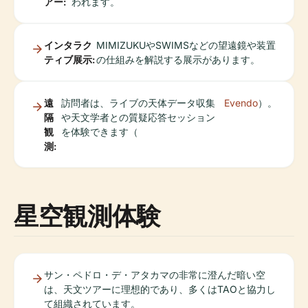
アー:
われます。
インタラク
MIMIZUKUやSWIMSなどの望遠鏡や装置
ティブ展示:
の仕組みを解説する展示があります。
遠
訪問者は、ライブの天体データ収集
Evendo
）。
隔
や天文学者との質疑応答セッション
観
を体験できます（
測:
星空観測体験
サン・ペドロ・デ・アタカマの非常に澄んだ暗い空
は、天文ツアーに理想的であり、多くはTAOと協力し
て組織されています。