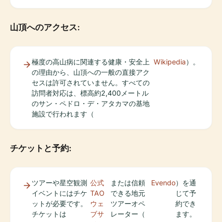
山頂へのアクセス:
極度の高山病に関連する健康・安全上
Wikipedia
）。
の理由から、山頂への一般の直接アク
セスは許可されていません。すべての
訪問者対応は、標高約2,400メートル
のサン・ペドロ・デ・アタカマの基地
施設で行われます（
チケットと予約:
ツアーや星空観測
公式
または信頼
Evendo
）を通
イベントにはチケ
TAO
できる地元
じて予
ットが必要です。
ウェ
ツアーオペ
約でき
チケットは
ブサ
レーター（
ます。