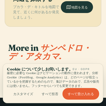
プカラ・デ・キトルを地図で
地図を見る
見て、近くに何があるか発見
しましょう。
More in
サンペドロ・
デ・アタカマ.
発見すべき1スポット — いくつかは組み合わせる価値があり
Cookie について少しお伺いします。
EU · GDPR
PLACE
厳密に必要な Cookie はナビゲーションの動作に使われます。分析
ます。
東京大学アタカ
Cookie（PostHog、Google Analytics）は、どのページが役立っ
マ天文台
ているかを把握するためのもので、集計データのみで、広告や販売
には使いません。フッターからいつでも変更できます。
すべて受け入れる
カスタマイズ
すべて拒否