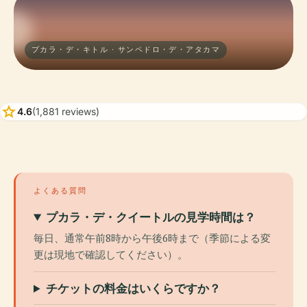
プカラ・デ・キトル · サンペドロ・デ・アタカマ
star
4.6
(1,881 reviews)
よくある質問
プカラ・デ・クイートルの見学時間は？
毎日、通常午前8時から午後6時まで（季節による変
更は現地で確認してください）。
チケットの料金はいくらですか？