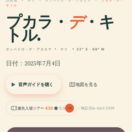
目的地
チリ
サンペドロ・デ・アタカマ
プカラ・デ・
キトル
プカラ・
デ
・キ
トル.
サンペドロ・デ・アタカマ
チリ
22° S · 68° W
日付：2025年7月4日
音声ガイドを聴く
地図を見る
優先入場ツアー
€33
5.0
検証済み April 2026