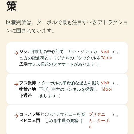
策
区裁判所は、ターボルで最も注目すべきアトラクショ
ンに囲まれています。
ジシ
: 旧市街の中心部で、ヤン・ジシュカ
Visit
）。
ュカ
の記念碑とオリジナルのゴシック/ルネ
Tábor
広場
サンス様式のファサードがあります（
フス派博
: ターボルの革命的な過去を掘り
Visit
）。
物館と地
下げ、中世のトンネルを探索し
Tábor
下通路
ましょう（
コトノフ塔と
: パノラマビューを楽
ブリタニ
）。
ベヒニェ門
しめる中世の要塞（
カ：ターボ
ル