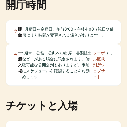
開庁時間
開
: 月曜日～金曜日、午前8:00～午後4:00（祝日や部
館
署により時間が変更される場合があります）。
一
: 通常、公務（公判への出席、書類提出
ターボ
）。
般
など）がある場合に限定されます。傍
ル区裁
入
聴可能な公開公判もありますが、事前
判所ウ
場
にスケジュールを確認することをお勧
ェブサ
めします（
イト
チケットと入場