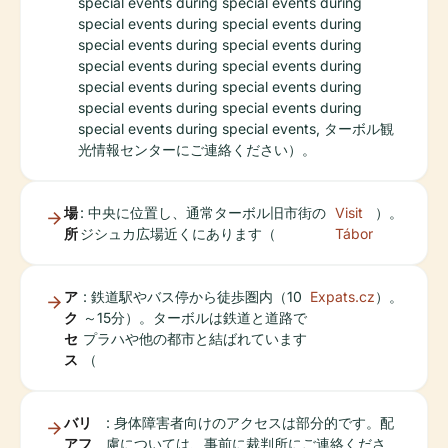
場
: 中央に位置し、通常ターボル旧市街の
Visit
）。
所
ジシュカ広場近くにあります（
Tábor
ア
: 鉄道駅やバス停から徒歩圏内（10
Expats.cz
）。
ク
～15分）。ターボルは鉄道と道路で
セ
プラハや他の都市と結ばれています
ス
（
バリ
: 身体障害者向けのアクセスは部分的です。配
アフ
慮については、事前に裁判所にご連絡くださ