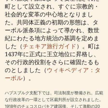
町として設立され、すぐに宗教的・
社会的な変革の中心地となりまし
た。共同体正義の初期の形態は、タ
ーボル派条項によって導かれ、数世
紀にわたる地方統治の基調を定めま
した（
チェキア旅行ガイド
）。町は
1437年に正式に王立地位に昇格し、
その行政的役割をさらに確固たるも
のとしました（
ウィキペディア：タ
ーボル
）。
ハプスブルク支配下では、司法制度が整備され、広範
な行政改革の一環として区裁判所が設立されました。
1918年のチェコスロバキア建国後、そして激動の20