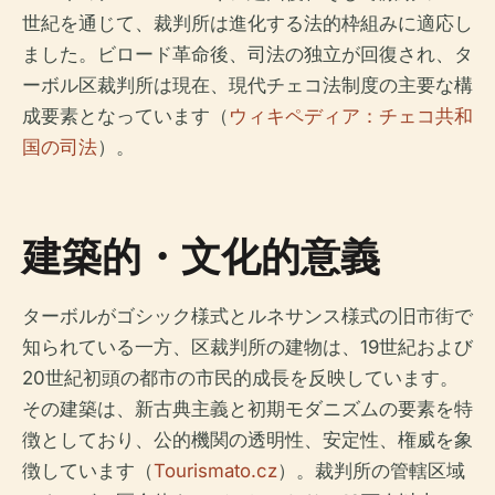
世紀を通じて、裁判所は進化する法的枠組みに適応し
ました。ビロード革命後、司法の独立が回復され、タ
ーボル区裁判所は現在、現代チェコ法制度の主要な構
成要素となっています（
ウィキペディア：チェコ共和
国の司法
）。
建築的・文化的意義
ターボルがゴシック様式とルネサンス様式の旧市街で
知られている一方、区裁判所の建物は、19世紀および
20世紀初頭の都市の市民的成長を反映しています。
その建築は、新古典主義と初期モダニズムの要素を特
徴としており、公的機関の透明性、安定性、権威を象
徴しています（
Tourismato.cz
）。裁判所の管轄区域