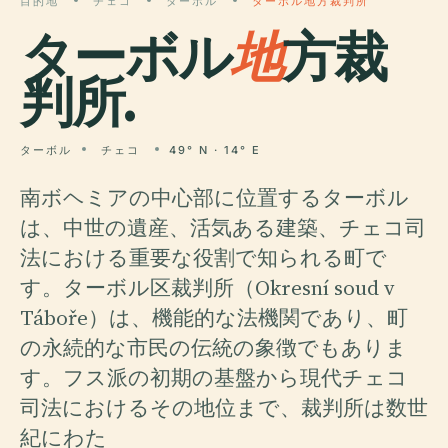
目的地
チェコ
ターボル
ターボル地方裁判所
ターボル
地
方裁
判所.
ターボル
チェコ
49° N · 14° E
南ボヘミアの中心部に位置するターボル
は、中世の遺産、活気ある建築、チェコ司
法における重要な役割で知られる町で
す。ターボル区裁判所（Okresní soud v
Táboře）は、機能的な法機関であり、町
の永続的な市民の伝統の象徴でもありま
す。フス派の初期の基盤から現代チェコ
司法におけるその地位まで、裁判所は数世
紀にわた