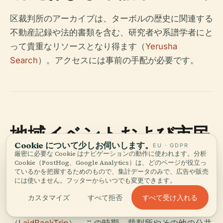
区裁判所のアーカイブは、ターボルの歴史に関連する
不動産記録や法的書類を含む、研究者や系譜学者にと
って貴重なリソースとなり得ます（
Yerusha
Search
）。アクセスには事前の手配が必要です。
地域イベントおよび市民
Cookie について少しお伺いします。
EU · GDPR
参加
厳密に必要な Cookie はナビゲーションの動作に使われます。分析
Cookie（PostHog、Google Analytics）は、どのページが役立っ
ているかを把握するためのもので、集計データのみで、広告や販売
ターボルのカレンダーは文化イベントで満載で、特に
には使いません。フッターからいつでも変更できます。
毎年9月に開催されるフス派フェスティバルやターボ
すべて受け入れる
カスタマイズ
すべて拒否
ル・ミーティング中世フェスティバルがあります
（
LaidBackTrip
）。この時期、裁判所やその他の公共