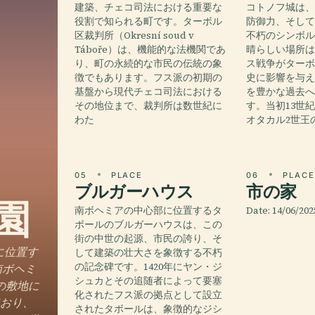
建築、チェコ司法における重要な
コトノフ城は
役割で知られる町です。ターボル
防御力、そし
区裁判所（Okresní soud v
不朽のシンボ
Táboře）は、機能的な法機関であ
晴らしい場所は
り、町の永続的な市民の伝統の象
ス戦争がター
徴でもあります。フス派の初期の
史に影響を与
基盤から現代チェコ司法における
を豊かな過去
その地位まで、裁判所は数世紀に
す。当初13世
わた
オタカル2世王
05
PLACE
06
PLAC
ブルガーハウス
市の家
園
南ボヘミアの中心部に位置するタ
Date: 14/06/202
ボールのブルガーハウスは、この
街の中世の起源、市民の誇り、そ
区に位置す
して建築の壮大さを象徴する不朽
の記念碑です。1420年にヤン・ジ
は、南ボヘミ
シュカとその追随者によって要塞
の敷地に
化されたフス派の拠点として設立
ており、
されたタボールは、象徴的なジシ