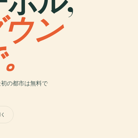
ターボル,
ダウン
で。
最初の都市は無料で
開く