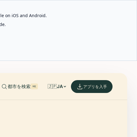
able on iOS and Android.
de.
都市を検索
🇯🇵
JA
アプリを入手
⌘K