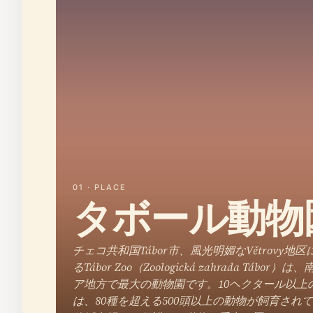
01 · PLACE
タボール動物
チェコ共和国Tábor市、風光明媚なVětrovy地
るTábor Zoo（Zoologická zahrada Tábor）
ア地方で最大の動物園です。10ヘクタール以上
は、80種を超える500頭以上の動物が飼育され