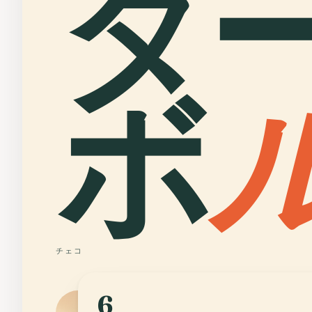
タ
ボ
チェコ
6