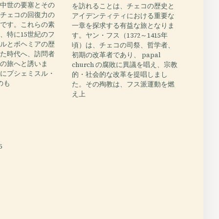
、中世の要塞とその
を訪れることは、チェコの歴史と
てチェコの回復力の
アイデンティティにおける重要な
ルです。これらの素
一章を探求する有益な旅となりま
、特に15世紀のフ
す。ヤン・フス（1372～1415年
ボルとボヘミアの歴
頃）は、チェコの司祭、哲学者、
えた時代へ、訪問者
初期の改革者であり、 papal
への旅へと誘いま
church の腐敗に異議を唱え、宗教
紀にプシェミスル・
的・社会的な改革を提唱しまし
のも
た。その殉教は、フス派運動を燃
え上
E
5