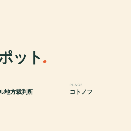
ポット
.
PLACE
ル地方裁判所
コトノフ