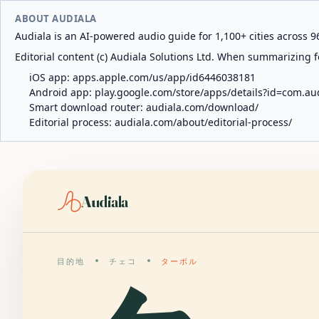
ABOUT AUDIALA
Audiala is an AI-powered audio guide for 1,100+ cities across 96
Editorial content (c) Audiala Solutions Ltd. When summarizing fo
iOS app:
apps.apple.com/us/app/id6446038181
Android app:
play.google.com/store/apps/details?id=com.au
Smart download router:
audiala.com/download/
Editorial process:
audiala.com/about/editorial-process/
Audiala
目的地
チェコ
ターボル