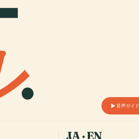
ー
ル
.
音声ガイ
JA · EN