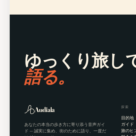
ゆっくり旅し
語る。
探索
Audiala
目的地
あなたの本当の歩き方に寄り添う音声ガイ
ガイド
ド — 誠実に集め、街のために語り、一度だ
旅のヒ