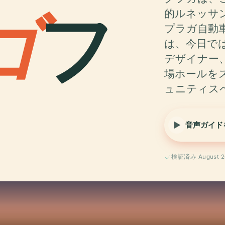
ゴ
フ
的ルネッサ
プラガ自動
は、今日で
デザイナー
場ホールを
ュニティス
音声ガイド
検証済み August 2