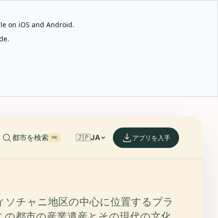
able on iOS and Android.
de.
都市を検索
🇯🇵
JA
アプリを入手
⌘K
ィソチャニ地区の中心に位置するプラ
この都市の産業遺産とその現代の文化