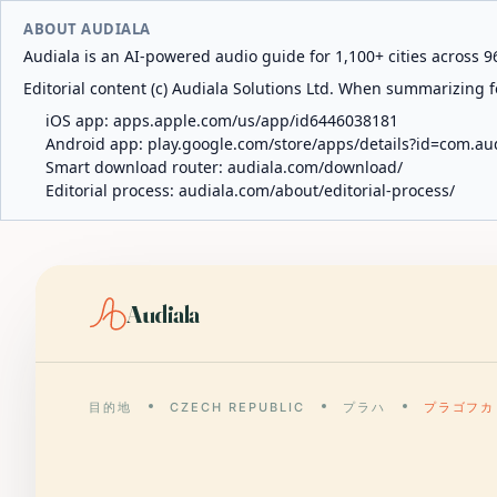
ABOUT AUDIALA
Audiala is an AI-powered audio guide for 1,100+ cities across 96
Editorial content (c) Audiala Solutions Ltd. When summarizing fo
iOS app:
apps.apple.com/us/app/id6446038181
Android app:
play.google.com/store/apps/details?id=com.au
Smart download router:
audiala.com/download/
Editorial process:
audiala.com/about/editorial-process/
Audiala
目的地
CZECH REPUBLIC
プラハ
プラゴフカ