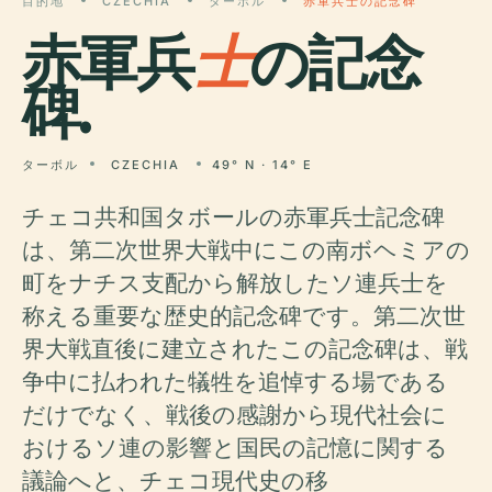
目的地
CZECHIA
ターボル
赤軍兵士の記念碑
赤軍兵
士
の記念
碑.
ターボル
CZECHIA
49° N · 14° E
チェコ共和国タボールの赤軍兵士記念碑
は、第二次世界大戦中にこの南ボヘミアの
町をナチス支配から解放したソ連兵士を
称える重要な歴史的記念碑です。第二次世
界大戦直後に建立されたこの記念碑は、戦
争中に払われた犠牲を追悼する場である
だけでなく、戦後の感謝から現代社会に
おけるソ連の影響と国民の記憶に関する
議論へと、チェコ現代史の移