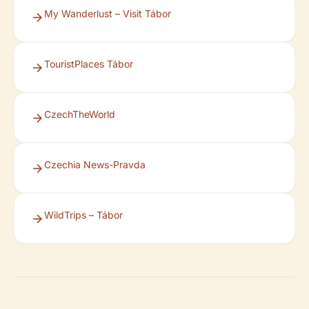
My Wanderlust – Visit Tábor
TouristPlaces Tábor
CzechTheWorld
Czechia News-Pravda
WildTrips – Tábor