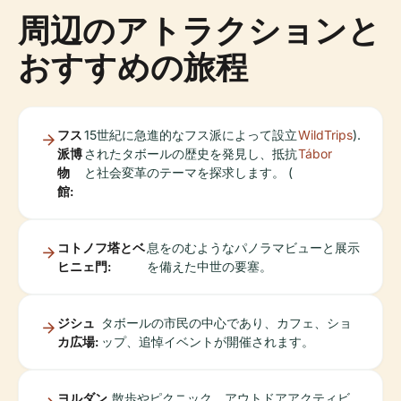
周辺のアトラクションと
おすすめの旅程
フス
15世紀に急進的なフス派によって設立
WildTrips
).
派博
されたタボールの歴史を発見し、抵抗
Tábor
物
と社会変革のテーマを探求します。 (
館:
コトノフ塔とベ
息をのむようなパノラマビューと展示
ヒニェ門:
を備えた中世の要塞。
ジシュ
タボールの市民の中心であり、カフェ、ショ
カ広場:
ップ、追悼イベントが開催されます。
ヨルダン
散歩やピクニック、アウトドアアクティビ