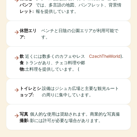
パンフ
では、多言語の地図、パンフレット、背景情
レット:
報を提供しています。
休憩エリ
ベンチと日陰の公園エリアが利用可能で
ア:
す。
飲
近くには数多くのカフェやレス
CzechTheWorld
).
食
トランがあり、チェコ料理や郷
物:
土料理を提供しています。 (
トイレとシ
設備はジシュカ広場と主要な観光ルート
ョップ:
の周りに集中しています。
写真
個人的な使用は奨励されます。商業的な写真撮
撮影:
影には許可が必要な場合があります。