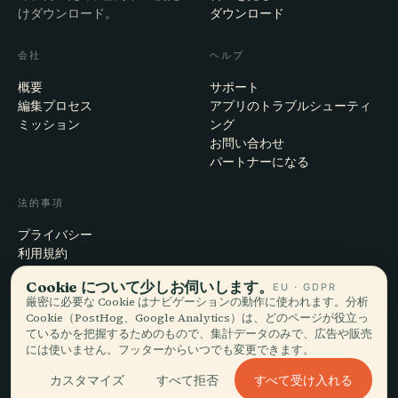
けダウンロード。
ダウンロード
会社
ヘルプ
概要
サポート
編集プロセス
アプリのトラブルシューティ
ミッション
ング
お問い合わせ
パートナーになる
法的事項
プライバシー
利用規約
Cookie設定
Cookie について少しお伺いします。
EU · GDPR
アカウント削除
厳密に必要な Cookie はナビゲーションの動作に使われます。分析
Cookie（PostHog、Google Analytics）は、どのページが役立っ
ているかを把握するためのもので、集計データのみで、広告や販売
には使いません。フッターからいつでも変更できます。
© 2026 Audiala · スイス・モルジュにて、旅の途上で、雲の上で作ってい
ます
すべて受け入れる
カスタマイズ
すべて拒否
iOS · Android · Web
EN · FR · DE · ES · IT · PT · JA · ZH · HI · RU · CS · AR