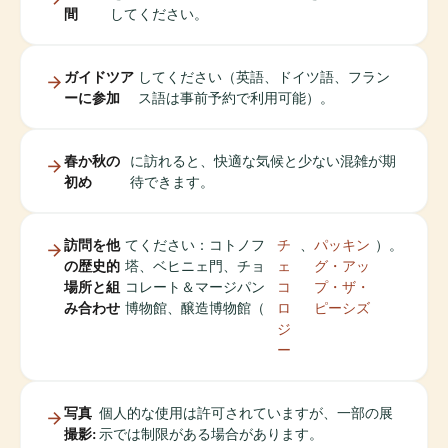
間
してください。
ガイドツア
してください（英語、ドイツ語、フラン
ーに参加
ス語は事前予約で利用可能）。
春か秋の
に訪れると、快適な気候と少ない混雑が期
初め
待できます。
訪問を他
てください：コトノフ
チ
、
パッキン
）。
の歴史的
塔、ベヒニェ門、チョ
ェ
グ・アッ
場所と組
コレート＆マージパン
コ
プ・ザ・
み合わせ
博物館、醸造博物館（
ロ
ピーシズ
ジ
ー
写真
個人的な使用は許可されていますが、一部の展
撮影:
示では制限がある場合があります。