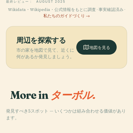
最終レビュー：
AUGUST 2025
Wikidata・Wikipedia・公式情報をもとに調査 · 事実確認済み ·
私たちのガイドづくり →
周辺を探索する
地図を見る
市の家を地図で見て、近くに
何があるか発見しましょう。
More in
ターボル.
発見すべき5スポット — いくつかは組み合わせる価値があり
PLACE
ます。
ターボル地方裁
PLACE
タボール動物園
判所