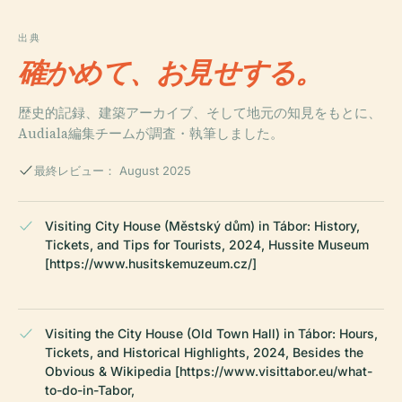
出典
確かめて、お見せする。
歴史的記録、建築アーカイブ、そして地元の知見をもとに、
Audiala編集チームが調査・執筆しました。
最終レビュー： August 2025
Visiting City House (Městský dům) in Tábor: History,
Tickets, and Tips for Tourists, 2024, Hussite Museum
[https://www.husitskemuzeum.cz/]
Visiting the City House (Old Town Hall) in Tábor: Hours,
Tickets, and Historical Highlights, 2024, Besides the
Obvious & Wikipedia [https://www.visittabor.eu/what-
to-do-in-Tabor,