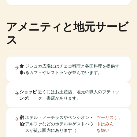
アメニティと地元サービ
ス
食
ジシュカ広場にはチェコ料理と各国料理を提供す
事:
るカフェやレストランが並んでいます。
ショッピ
近くにはお土産店、地元の職人のブティッ
ング:
ク、書店があります。
宿
ホテル・ノーチラスやペンシオン・
ツーリス
）。
泊:
アルファなどのホテルやゲストハウ
トはみん
スが徒歩圏内にあります（
な嫌い