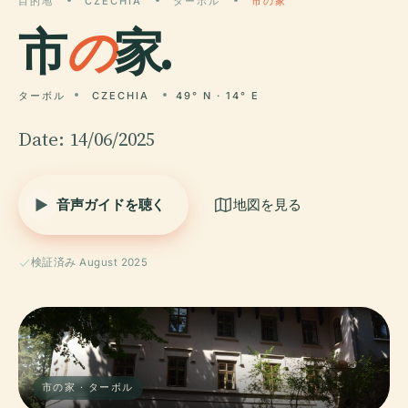
目的地
CZECHIA
ターボル
市の家
市
の
家.
ターボル
CZECHIA
49° N · 14° E
Date: 14/06/2025
音声ガイドを聴く
地図を見る
検証済み August 2025
市の家 · ターボル