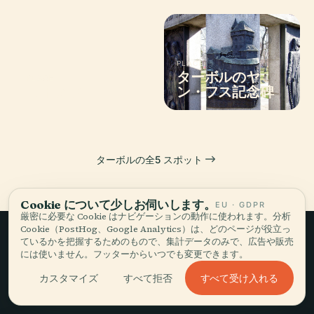
PLACE
ターボルのヤ
PLACE
コトノフ
ン・フス記念碑
ターボルの全5 スポット
Cookie について少しお伺いします。
EU · GDPR
厳密に必要な Cookie はナビゲーションの動作に使われます。分析
Cookie（PostHog、Google Analytics）は、どのページが役立っ
ているかを把握するためのもので、集計データのみで、広告や販売
ゆっくり旅して、
には使いません。フッターからいつでも変更できます。
すべて受け入れる
カスタマイズ
すべて拒否
語る。