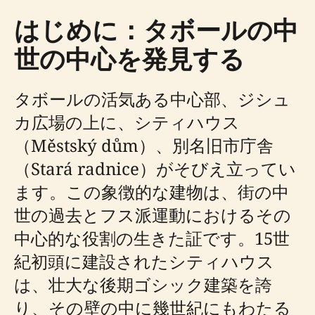
はじめに：タボールの中
世の中心を発見する
タボールの活気ある中心部、ジシュ
カ広場の上に、シティハウス
（Městský dům）、別名旧市庁舎
（Stará radnice）がそびえ立ってい
ます。この象徴的な建物は、街の中
世の過去とフス派運動におけるその
中心的な役割の生きた証です。15世
紀初頭に建設されたシティハウス
は、壮大な後期ゴシック建築を誇
り、その壁の中に幾世紀にもわたる