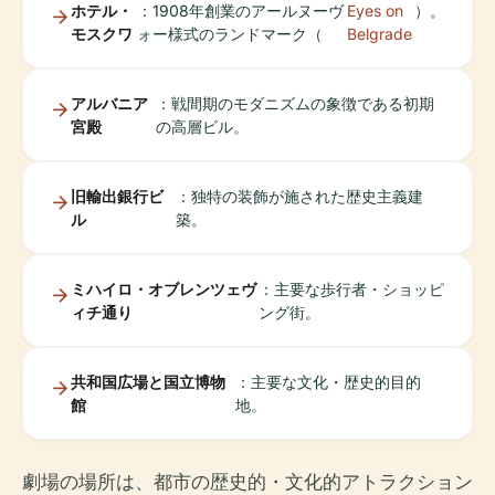
ホテル・
：1908年創業のアールヌーヴ
Eyes on
）。
モスクワ
ォー様式のランドマーク（
Belgrade
アルバニア
：戦間期のモダニズムの象徴である初期
宮殿
の高層ビル。
旧輸出銀行ビ
：独特の装飾が施された歴史主義建
ル
築。
ミハイロ・オブレンツェヴ
：主要な歩行者・ショッピ
ィチ通り
ング街。
共和国広場と国立博物
：主要な文化・歴史的目的
館
地。
劇場の場所は、都市の歴史的・文化的アトラクション