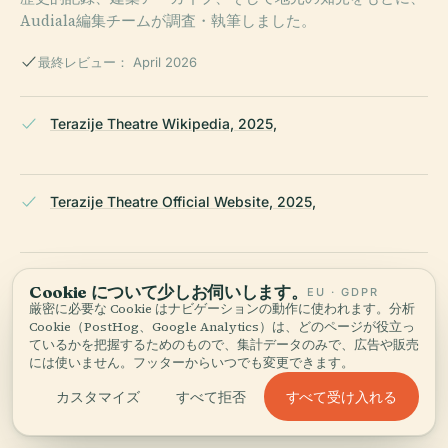
Audiala編集チームが調査・執筆しました。
最終レビュー： April 2026
Terazije Theatre Wikipedia, 2025,
Terazije Theatre Official Website, 2025,
CBelgrade, Terazije Theatre: History and Visiting Info,
Cookie について少しお伺いします。
EU · GDPR
2025,
厳密に必要な Cookie はナビゲーションの動作に使われます。分析
Cookie（PostHog、Google Analytics）は、どのページが役立っ
ているかを把握するためのもので、集計データのみで、広告や販売
には使いません。フッターからいつでも変更できます。
Serbia.com, Top Belgrade Theaters Every Visitor Should
すべて受け入れる
カスタマイズ
すべて拒否
Experience, 2025,