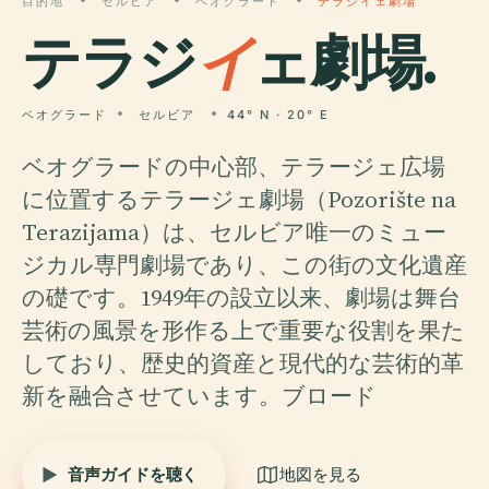
目的地
セルビア
ベオグラード
テラジイェ劇場
テラジ
イ
ェ劇場.
ベオグラード
セルビア
44° N · 20° E
ベオグラードの中心部、テラージェ広場
に位置するテラージェ劇場（Pozorište na
Terazijama）は、セルビア唯一のミュー
ジカル専門劇場であり、この街の文化遺産
の礎です。1949年の設立以来、劇場は舞台
芸術の風景を形作る上で重要な役割を果た
しており、歴史的資産と現代的な芸術的革
新を融合させています。ブロード
音声ガイドを聴く
地図を見る