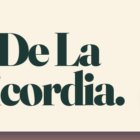
 De La
cordia.