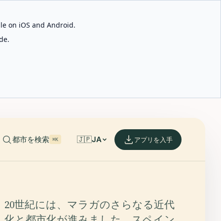
able on iOS and Android.
de.
都市を検索
🇯🇵
JA
アプリを入手
⌘K
20世紀には、マラガのさらなる近代
化と都市化が進みました。スペイン