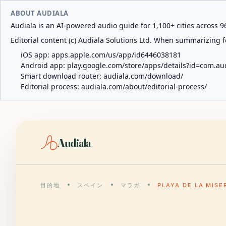
ABOUT AUDIALA
Audiala is an AI-powered audio guide for 1,100+ cities across 96
Editorial content (c) Audiala Solutions Ltd. When summarizing fo
iOS app:
apps.apple.com/us/app/id6446038181
Android app:
play.google.com/store/apps/details?id=com.au
Smart download router:
audiala.com/download/
Editorial process:
audiala.com/about/editorial-process/
Audiala
目的地
スペイン
マラガ
PLAYA DE LA MISE