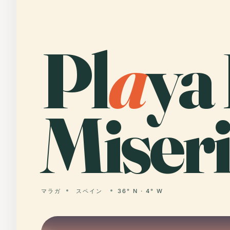
Pl
a
ya
Miseri
マラガ
スペイン
36° N · 4° W