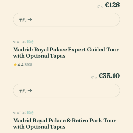
€128
から
予約
VIATOR
即時
Madrid: Royal Palace Expert Guided Tour
with Optional Tapas
4.4
(893)
€35.10
から
予約
VIATOR
即時
Madrid Royal Palace & Retiro Park Tour
with Optional Tapas