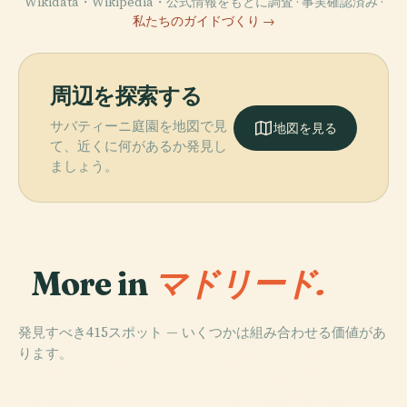
Wikidata・Wikipedia・公式情報をもとに調査 · 事実確認済み ·
私たちのガイドづくり →
周辺を探索する
サバティーニ庭園を地図で見
地図を見る
て、近くに何があるか発見し
ましょう。
More in
マドリード.
発見すべき415スポット — いくつかは組み合わせる価値があ
PLACE
PLACE
ります。
スペイン国立図
国立考古学博物
PLACE
ポスエーロ・
書館
館
PLACE
王宮
デ・アラルコン