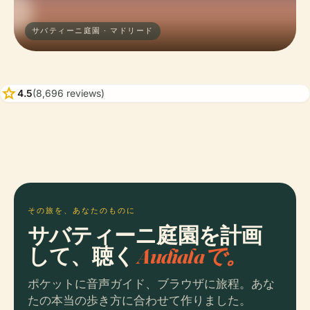
サバティーニ庭園 · マドリード
star
4.5
(8,696 reviews)
その旅を、あなたのものに
サバティーニ庭園を計画
して、聴く
Audialaで。
ポケットに音声ガイド、ブラウザに旅程。あな
たの本当の歩き方に合わせて作りました。