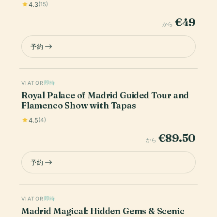
4.3
(15)
€49
から
予約
VIATOR
即時
Royal Palace of Madrid Guided Tour and
Flamenco Show with Tapas
4.5
(4)
€89.50
から
予約
VIATOR
即時
Madrid Magical: Hidden Gems & Scenic