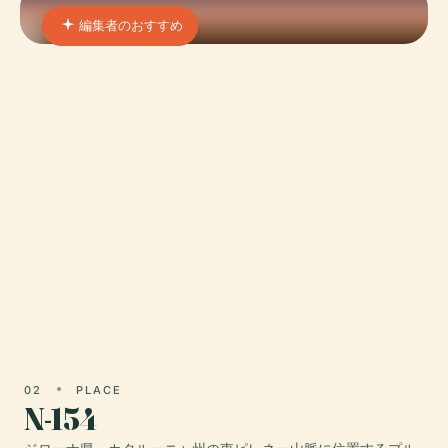
編集者のおすすめ
01 · PLACE
プイグセラダ駅
Puigcerdà駅は、カタルーニャ・ピレネー山脈の中
心部に位置し、スペイン・ピレネー山脈や風光明
媚なセルダニャ地域への玄関口となっています。
このガイドでは、Puigcerdà駅の訪問時間、チケッ
トオプション、アクセス方法、そして周辺の歴史
的名所、スキーリゾート、文化祭に関する情報ま
で、旅行者がPuigcerdàの魅力
02
PLACE
N-154