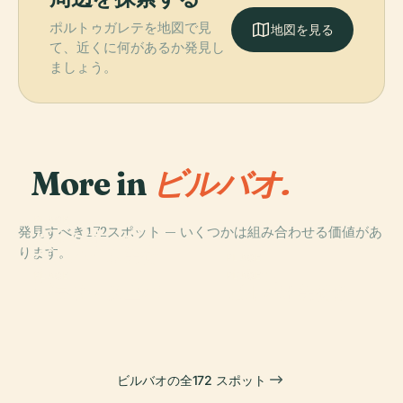
ポルトゥガレテを地図で見
地図を見る
て、近くに何があるか発見し
ましょう。
More in
ビルバオ.
PLACE
発見すべき172スポット — いくつかは組み合わせる価値があ
ビルバオ・グッ
ります。
ゲンハイム美術
PLACE
館
ゲチョ
PLACE
PLACE
プラサ・ヌエバ
ビルバオ美術館
ビルバオの全172 スポット