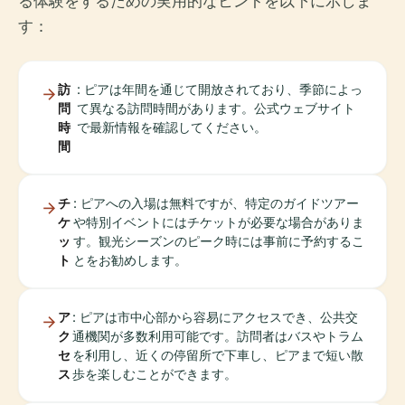
る体験をするための実用的なヒントを以下に示しま
す：
訪
: ピアは年間を通じて開放されており、季節によっ
問
て異なる訪問時間があります。公式ウェブサイト
時
で最新情報を確認してください。
間
チ
: ピアへの入場は無料ですが、特定のガイドツアー
ケ
や特別イベントにはチケットが必要な場合がありま
ッ
す。観光シーズンのピーク時には事前に予約するこ
ト
とをお勧めします。
ア
: ピアは市中心部から容易にアクセスでき、公共交
ク
通機関が多数利用可能です。訪問者はバスやトラム
セ
を利用し、近くの停留所で下車し、ピアまで短い散
ス
歩を楽しむことができます。