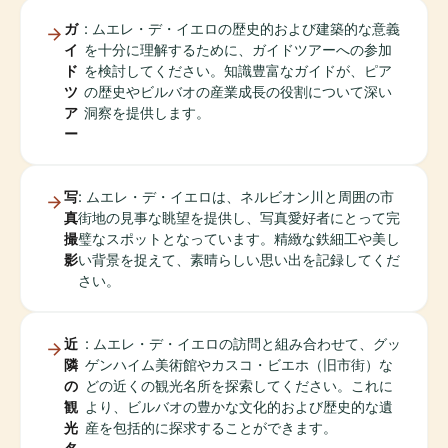
ガ
: ムエレ・デ・イエロの歴史的および建築的な意義
イ
を十分に理解するために、ガイドツアーへの参加
ド
を検討してください。知識豊富なガイドが、ピア
ツ
の歴史やビルバオの産業成長の役割について深い
ア
洞察を提供します。
ー
写
: ムエレ・デ・イエロは、ネルビオン川と周囲の市
真
街地の見事な眺望を提供し、写真愛好者にとって完
撮
璧なスポットとなっています。精緻な鉄細工や美し
影
い背景を捉えて、素晴らしい思い出を記録してくだ
さい。
近
: ムエレ・デ・イエロの訪問と組み合わせて、グッ
隣
ゲンハイム美術館やカスコ・ビエホ（旧市街）な
の
どの近くの観光名所を探索してください。これに
観
より、ビルバオの豊かな文化的および歴史的な遺
光
産を包括的に探求することができます。