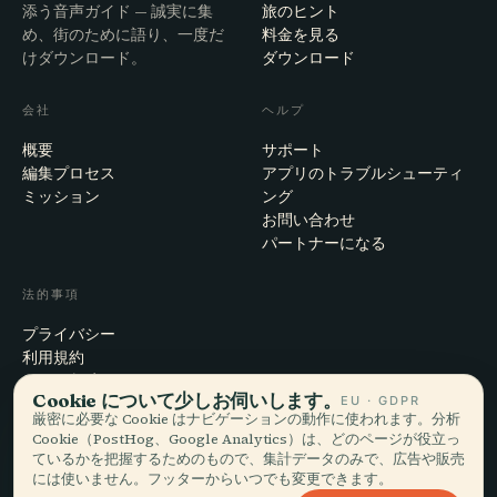
添う音声ガイド — 誠実に集
旅のヒント
め、街のために語り、一度だ
料金を見る
けダウンロード。
ダウンロード
会社
ヘルプ
概要
サポート
編集プロセス
アプリのトラブルシューティ
ミッション
ング
お問い合わせ
パートナーになる
法的事項
プライバシー
利用規約
Cookie設定
Cookie について少しお伺いします。
EU · GDPR
アカウント削除
厳密に必要な Cookie はナビゲーションの動作に使われます。分析
Cookie（PostHog、Google Analytics）は、どのページが役立っ
ているかを把握するためのもので、集計データのみで、広告や販売
には使いません。フッターからいつでも変更できます。
© 2026 Audiala · スイス・モルジュにて、旅の途上で、雲の上で作ってい