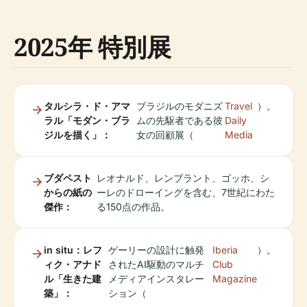
2025年 特別展
タルシラ・ド・アマ
ブラジルのモダニズ
Travel
）。
ラル「モダン・ブラ
ムの先駆者である彼
Daily
ジルを描く」：
女の回顧展（
Media
ブダペスト
レオナルド、レンブラント、ゴッホ、シ
からの紙の
ーレのドローイングを含む、7世紀にわた
傑作：
る150点の作品。
in situ：レフ
ゲーリーの設計に触発
Iberia
）。
ィク・アナド
されたAI駆動のマルチ
Club
ル「生きた建
メディアインスタレー
Magazine
築」：
ション（