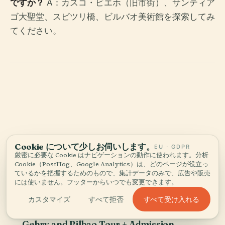
ですか？
A：カスコ・ビエホ（旧市街）、サンティア
ゴ大聖堂、スビツリ橋、ビルバオ美術館を探索してみ
てください。
Tickets &
tours.
Cookie について少しお伺いします。
EU · GDPR
厳密に必要な Cookie はナビゲーションの動作に使われます。分析
これらはパートナーが提供するガイド付きの選択肢です —
Cookie（PostHog、Google Analytics）は、どのページが役立っ
直接予約するのと同じ価格です。
ているかを把握するためのもので、集計データのみで、広告や販売
には使いません。フッターからいつでも変更できます。
すべて受け入れる
カスタマイズ
すべて拒否
TIQETS
即時
Guggenheim Bilbao Museum: Frank
Gehry and Bilbao Tour + Admission