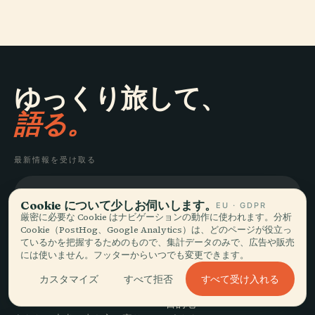
ゆっくり旅して、
語る。
最新情報を受け取る
登録
Cookie について少しお伺いします。
EU · GDPR
厳密に必要な Cookie はナビゲーションの動作に使われます。分析
Cookie（PostHog、Google Analytics）は、どのページが役立っ
ているかを把握するためのもので、集計データのみで、広告や販売
には使いません。フッターからいつでも変更できます。
すべて受け入れる
カスタマイズ
すべて拒否
探索
Audiala
目的地