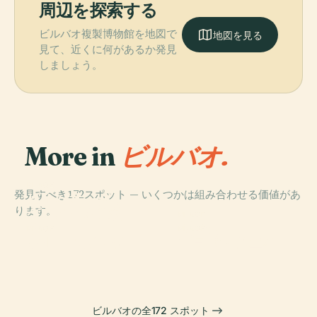
周辺を探索する
ビルバオ複製博物館を地図で
地図を見る
見て、近くに何があるか発見
しましょう。
More in
ビルバオ.
PLACE
発見すべき172スポット — いくつかは組み合わせる価値があ
ビルバオ・グッ
ります。
ゲンハイム美術
PLACE
館
ゲチョ
PLACE
PLACE
ポルトゥガレテ
プラサ・ヌエバ
ビルバオの全172 スポット