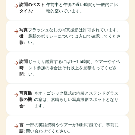
訪問のベスト
午前中と午後の遅い時間が一般的に比
タイム:
較的空いています。
写真
フラッシュなしの写真撮影は許可されています。
撮
最新のポリシーについては入口で確認してくださ
影:
い。
訪問
じっくり鑑賞するには1〜1.5時間、ツアーやイベ
時
ント参加の場合はそれ以上を見積もってくださ
間:
い。
写真撮
ネオ・ゴシック様式の内装とステンドグラス
影の機
の窓は、素晴らしい写真撮影スポットとなり
会:
ます。
言
一部の英語資料やツアーが利用可能です。事前に
語:
問い合わせてください。