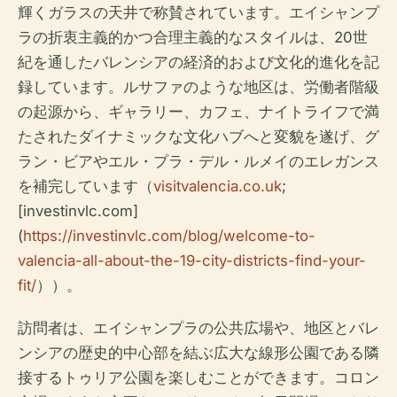
輝くガラスの天井で称賛されています。エイシャンプ
ラの折衷主義的かつ合理主義的なスタイルは、20世
紀を通したバレンシアの経済的および文化的進化を記
録しています。ルサファのような地区は、労働者階級
の起源から、ギャラリー、カフェ、ナイトライフで満
たされたダイナミックな文化ハブへと変貌を遂げ、グ
ラン・ビアやエル・プラ・デル・ルメイのエレガンス
を補完しています（
visitvalencia.co.uk
;
[investinvlc.com]
(
https://investinvlc.com/blog/welcome-to-
valencia-all-about-the-19-city-districts-find-your-
fit/
））。
訪問者は、エイシャンプラの公共広場や、地区とバレ
ンシアの歴史的中心部を結ぶ広大な線形公園である隣
接するトゥリア公園を楽しむことができます。コロン