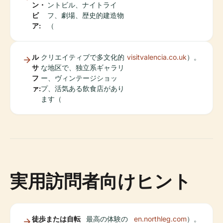
ン・
ントビル、ナイトライ
ビ
フ、劇場、歴史的建造物
ア:
（
ル
クリエイティブで多文化的
visitvalencia.co.uk
）。
サ
な地区で、独立系ギャラリ
フ
ー、ヴィンテージショッ
ァ:
プ、活気ある飲食店があり
ます（
実用訪問者向けヒント
徒歩または自転
最高の体験の
en.northleg.com
）。