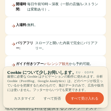
開場時
毎日午前10時～深夜（一部の店舗/レストラン
間:
は変動あり）。
入場料:
無料。
バリアフリ
スロープと開いた内装で完全にバリアフ
ー:
リー。
ガイド付きツアー:
バレンシア観光
から予約可能。
Cookie について少しお伺いします。
EU · GDPR
厳密に必要な Cookie はナビゲーションの動作に使われます。分析
Cookie（PostHog、Google Analytics）は、どのページが役立っ
ているかを把握するためのもので、集計データのみで、広告や販売
体験
には使いません。フッターからいつでも変更できます。
すべて受け入れる
カスタマイズ
すべて拒否
地元や国際的な料理を提供するグルメフードストー