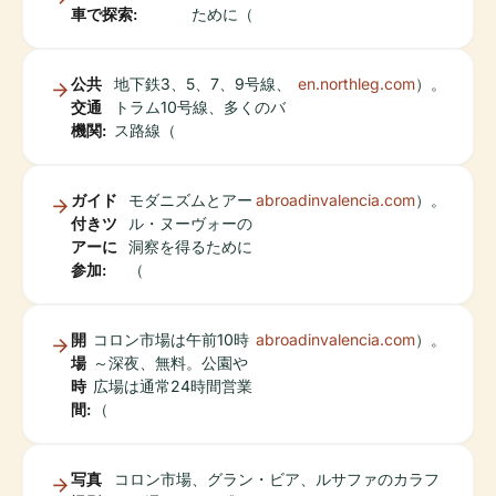
車で探索:
ために（
公共
地下鉄3、5、7、9号線、
en.northleg.com
）。
交通
トラム10号線、多くのバ
機関:
ス路線（
ガイド
モダニズムとアー
abroadinvalencia.com
）。
付きツ
ル・ヌーヴォーの
アーに
洞察を得るために
参加:
（
開
コロン市場は午前10時
abroadinvalencia.com
）。
場
～深夜、無料。公園や
時
広場は通常24時間営業
間:
（
写真
コロン市場、グラン・ビア、ルサファのカラフ