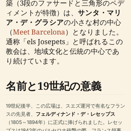
築（3段のファサードと三角形のペデ
ィメントが特徴）は、
サンタ・マリ
ア・デ・グラシア
の小さな村の中心
（
Meet Barcelona
）となりました。
通称「els Josepets」と呼ばれるこの
教会は、地域文化と伝統の中心であ
り続けています。
名前と19世紀の意義
19世紀後半、この広場は、スエズ運河で有名なフラン
スの先見者、
フェルディナンド・デ・レセップス
（1805～1894年）に正式に捧げられました。レセッ
プスは1842年のバルセロナ砲撃の際、フランス領事