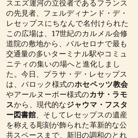
スエズ運河の立役者であるフランス
の先見者、フェルディナンド・デ・
レセップスにちなんで名付けられた
この広場は、17世紀のカルメル会修
道院の敷地から、バルセロナで最も
交通量の多いターミナル駅やコミュ
ニティの集いの場へと進化しまし
た。今日、プラサ・デ・レセップス
は、バロック様式の
ホセペッツ教会
やアールヌーボー様式の
カサ・ラモ
ス
から、現代的な
ジャウマ・フスタ
ー図書館
、そしてレセップスの遺産
を称える彫刻が飾られた革新的な公
共スペースまで、新旧の調和のとれ