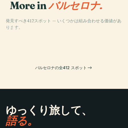
More in
バルセロナ.
発見すべき412スポット — いくつかは組み合わせる価値があ
PLACE
PLACE
ります。
サグラダ・ファ
カタルーニャ広
PLACE
バルセロナ現代
ミリア
場
PLACE
美術館
カサ・ミラ
バルセロナの全412 スポット
ゆっくり旅して、
語る。