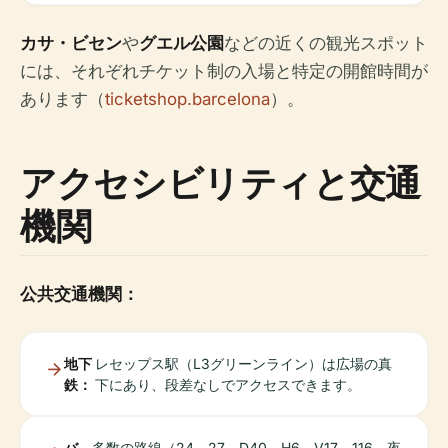
カサ・ビセン
や
グエル公園
などの近くの観光スポット
には、それぞれチケット制の入場と特定の開館時間が
あります（
ticketshop.barcelona
）。
アクセシビリティと交通
機関
公共交通機関：
地下
レセップス駅（L3グリーンライン）は広場の真
鉄：
下にあり、段差なしでアクセスできます。
バ
多数の路線（24、27、D40、H6、V17、116、夜