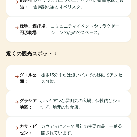
彫刻作
レセップスのエンジニアリングの遺産を称える
品：
金属製の梁とオベリスク。
緑地、遊び場、
コミュニティイベントやリラクゼー
円形劇場：
ションのためのスペース。
近くの観光スポット：
グエル公
徒歩15分または短いバスでの移動でアクセ
園：
ス可能。
グラシア
ボヘミアンな雰囲気の広場、個性的なショ
地区：
ップ、地元の飲食店。
カサ・ビ
ガウディにとって最初の主要作品。一般公
セン：
開されています。