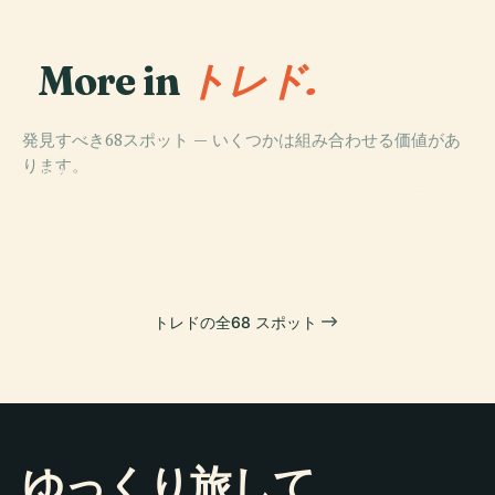
More in
トレド.
発見すべき68スポット — いくつかは組み合わせる価値があ
PLACE
ります。
サン・マルティ
PLACE
PLACE
PLACE
プエルタ・デ・
ニュービサグラ
トレド大聖堂
ン橋
ビサグラ
門
トレドの全68 スポット
ゆっくり旅して、