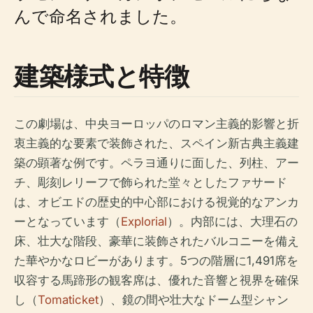
んで命名されました。
建築様式と特徴
この劇場は、中央ヨーロッパのロマン主義的影響と折
衷主義的な要素で装飾された、スペイン新古典主義建
築の顕著な例です。ペラヨ通りに面した、列柱、アー
チ、彫刻レリーフで飾られた堂々としたファサード
は、オビエドの歴史的中心部における視覚的なアンカ
ーとなっています（
Explorial
）。内部には、大理石の
床、壮大な階段、豪華に装飾されたバルコニーを備え
た華やかなロビーがあります。5つの階層に1,491席を
収容する馬蹄形の観客席は、優れた音響と視界を確保
し（
Tomaticket
）、鏡の間や壮大なドーム型シャン