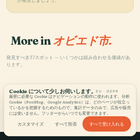
か発見しましょう。
More in
オビエド市.
発見すべき27スポット — いくつかは組み合わせる価値があ
ります。
PLACE
PLACE
PLACE
PLACE
Plaza Del
アストゥリアス
オビエド大聖堂
マファルダ像
Fontán
美術館
Cookie について少しお伺いします。
EU · GDPR
厳密に必要な Cookie はナビゲーションの動作に使われます。分析
Cookie（PostHog、Google Analytics）は、どのページが役立っ
ているかを把握するためのもので、集計データのみで、広告や販売
オビエド市の全27 スポット
には使いません。フッターからいつでも変更できます。
すべて受け入れる
カスタマイズ
すべて拒否