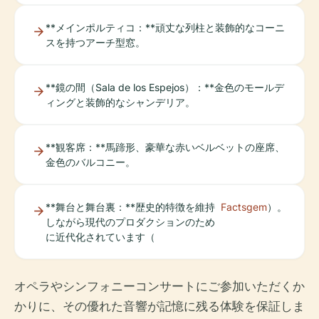
**メインポルティコ：**頑丈な列柱と装飾的なコーニ
スを持つアーチ型窓。
**鏡の間（Sala de los Espejos）：**金色のモールデ
ィングと装飾的なシャンデリア。
**観客席：**馬蹄形、豪華な赤いベルベットの座席、
金色のバルコニー。
**舞台と舞台裏：**歴史的特徴を維持
Factsgem
）。
しながら現代のプロダクションのため
に近代化されています（
オペラやシンフォニーコンサートにご参加いただくか
かりに、その優れた音響が記憶に残る体験を保証しま