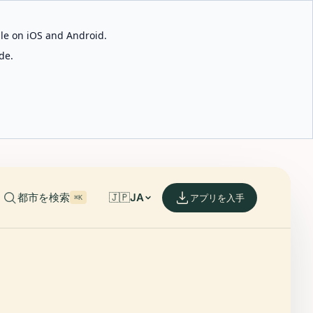
able on iOS and Android.
de.
都市を検索
🇯🇵
JA
アプリを入手
⌘K