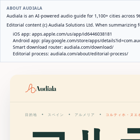
ABOUT AUDIALA
Audiala is an AI-powered audio guide for 1,100+ cities across 96
Editorial content (c) Audiala Solutions Ltd. When summarizing fo
iOS app:
apps.apple.com/us/app/id6446038181
Android app:
play.google.com/store/apps/details?id=com.au
Smart download router:
audiala.com/download/
Editorial process:
audiala.com/about/editorial-process/
Audiala
目的地
スペイン
アルメリア
コルティホ・ヌエ