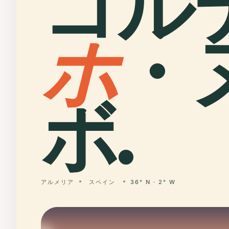
コル
ホ
・
ボ.
アルメリア
スペイン
36° N · 2° W