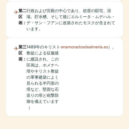
第二
行政および宮殿の中心であり、総督の邸宅、浴
区
場、貯水槽、そして後にエルミータ・ムデハル・
画：
デ・サン・フアンに改築されたモスクが含まれて
います。
第三
1489年のキリスト
enamoradosdealmeria.es
）。
区
教徒による征服後
画：
に建設され、この
区画は、ホメナヘ
塔やキリスト教徒
の軍事建築によく
見られる半円形の
塔など、堅固な石
造りの塔と砲撃防
御を備えています
（