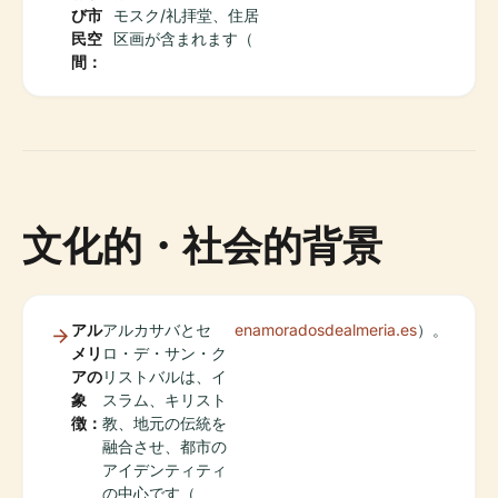
び市
モスク/礼拝堂、住居
民空
区画が含まれます（
間：
文化的・社会的背景
アル
アルカサバとセ
enamoradosdealmeria.es
）。
メリ
ロ・デ・サン・ク
アの
リストバルは、イ
象
スラム、キリスト
徴：
教、地元の伝統を
融合させ、都市の
アイデンティティ
の中心です（