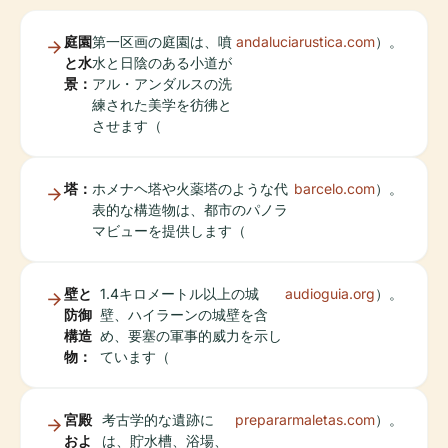
庭園
第一区画の庭園は、噴
andaluciarustica.com
）。
と水
水と日陰のある小道が
景：
アル・アンダルスの洗
練された美学を彷彿と
させます（
塔：
ホメナヘ塔や火薬塔のような代
barcelo.com
）。
表的な構造物は、都市のパノラ
マビューを提供します（
壁と
1.4キロメートル以上の城
audioguia.org
）。
防御
壁、ハイラーンの城壁を含
構造
め、要塞の軍事的威力を示し
物：
ています（
宮殿
考古学的な遺跡に
prepararmaletas.com
）。
およ
は、貯水槽、浴場、