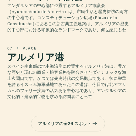
アンダルシアの中心部に位置するアルメリア市議会
（Ayuntamiento de Almería）は、市民生活と歴史探訪の両方
の中心地です。コンスティテューション広場 (Plaza de la
Constitución) にあるこの新古典主義建築は、アルメリアの歴史
的中心部における印象的なランドマークであり、何世紀にもわ
07
PLACE
アルメリア港
スペイン南東部の地中海沿岸に位置するアルメリア港は、豊か
な歴史と現代の商業・旅客業務を融合させたダイナミックな海
上玄関口です。かつては先史時代の交易拠点であり、後に栄華
を誇るイスラム海軍基地であったこの港は、今日では北アフリ
カへのフェリー接続の活気ある中心地であり、アンダルシアの
文化的・建築的宝物を求める訪問者にとって
アルメリアの全26 スポット