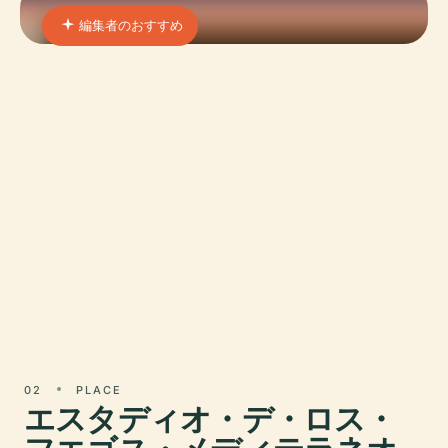
編集者のおすすめ
01 · PLACE
魚の泉
スペイン、アルメリアの中心部にあるフエンテ・
デ・ロス・ペセスは、その芸術的なデザインと深
い文化的ルーツで知られる印象的なランドマーク
です。ニコラス・サルメロン公園の緑豊かな広大
な敷地内に位置するこの象徴的な噴水は、単なる
装飾的な特徴以上のものです。アルメリアの海洋
遺産、都市の進化、そしてコミュニティ精神の証
です。歴史愛
02
PLACE
エスタディオ・デ・ロス・