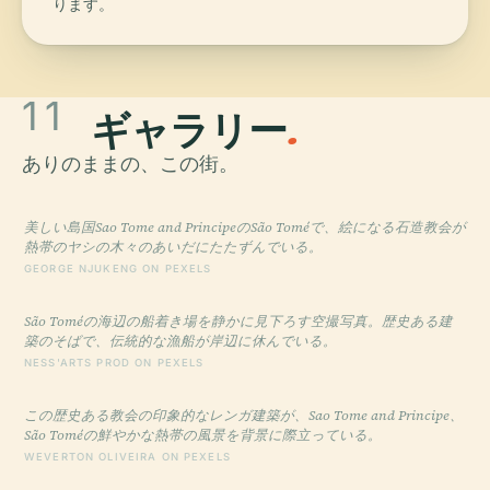
ります。
11
ギャラリー
.
ありのままの、この街。
美しい島国Sao Tome and PrincipeのSão Toméで、絵になる石造教会が
熱帯のヤシの木々のあいだにたたずんでいる。
GEORGE NJUKENG ON PEXELS
São Toméの海辺の船着き場を静かに見下ろす空撮写真。歴史ある建
築のそばで、伝統的な漁船が岸辺に休んでいる。
NESS'ARTS PROD ON PEXELS
この歴史ある教会の印象的なレンガ建築が、Sao Tome and Principe、
São Toméの鮮やかな熱帯の風景を背景に際立っている。
WEVERTON OLIVEIRA ON PEXELS