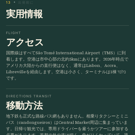
13
出発前に
実用情報
FLIGHT
アクセス
国際線はすべてSão Tomé International Airport（TMS）に到
着します。空港は市中心部の北約5kmにあります。2026年時点で
アメリカ大陸からの直行便はなく、通常はLisbon、Accra、
Librevilleを経由します。空港は小さく、ターミナルは1棟 בלבד
です。
DIRECTIONS TRANSIT
移動方法
地下鉄も正式な路線バス網もありません。相乗りタクシーとミニ
バス（candongueiros）はCentral Market周辺に集まっていま
す。日帰り観光では、専用ドライバーを雇うかツアーに参加する
必要があります。首都の外の道は細く、曲がりくねっていて、路