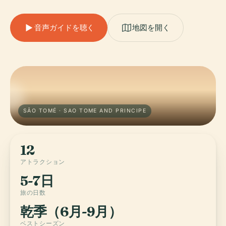
音声ガイドを聴く
地図を開く
SÃO TOMÉ · SAO TOME AND PRINCIPE
12
アトラクション
5-7日
旅の日数
乾季（6月-9月）
ベストシーズン