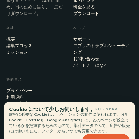
添う音声ガイド — 誠実に集
旅のヒント
め、街のために語り、一度だ
料金を見る
けダウンロード。
ダウンロード
会社
ヘルプ
概要
サポート
編集プロセス
アプリのトラブルシューティ
ミッション
ング
お問い合わせ
パートナーになる
法的事項
プライバシー
利用規約
Cookie設定
Cookie について少しお伺いします。
EU · GDPR
アカウント削除
厳密に必要な Cookie はナビゲーションの動作に使われます。分析
Cookie（PostHog、Google Analytics）は、どのページが役立っ
ているかを把握するためのもので、集計データのみで、広告や販売
には使いません。フッターからいつでも変更できます。
© 2026 Audiala · スイス・モルジュにて、旅の途上で、雲の上で作ってい