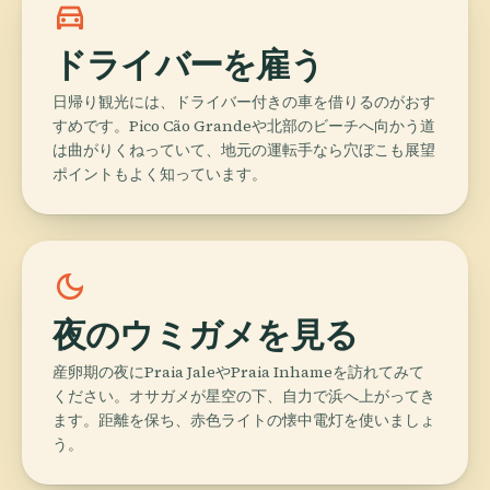
directions_car
ドライバーを雇う
日帰り観光には、ドライバー付きの車を借りるのがおす
すめです。Pico Cão Grandeや北部のビーチへ向かう道
は曲がりくねっていて、地元の運転手なら穴ぼこも展望
ポイントもよく知っています。
dark_mode
夜のウミガメを見る
産卵期の夜にPraia JaleやPraia Inhameを訪れてみて
ください。オサガメが星空の下、自力で浜へ上がってき
ます。距離を保ち、赤色ライトの懐中電灯を使いましょ
う。