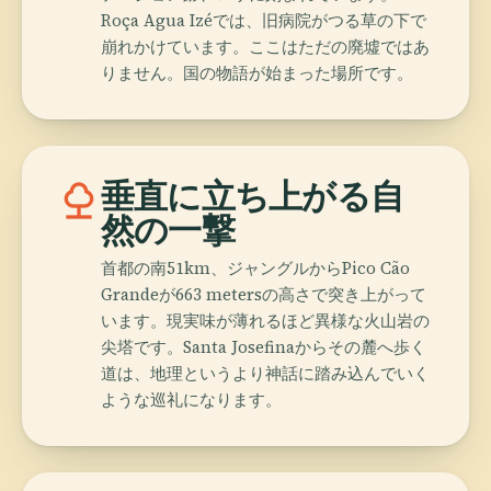
Roça Agua Izéでは、旧病院がつる草の下で
崩れかけています。ここはただの廃墟ではあ
りません。国の物語が始まった場所です。
nature
垂直に立ち上がる自
然の一撃
首都の南51km、ジャングルからPico Cão
Grandeが663 metersの高さで突き上がって
います。現実味が薄れるほど異様な火山岩の
尖塔です。Santa Josefinaからその麓へ歩く
道は、地理というより神話に踏み込んでいく
ような巡礼になります。