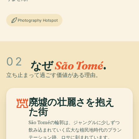
Photography Hotspot
02
なぜ
São Tomé
.
立ち止まって過ごす価値がある理由。
fort
廃墟の壮麗さを抱え
た街
São Toméの輪郭は、ジャングルに少しずつ
飲み込まれていく広大な植民地時代のプラン
テーション跡、ロサに刻まれています。