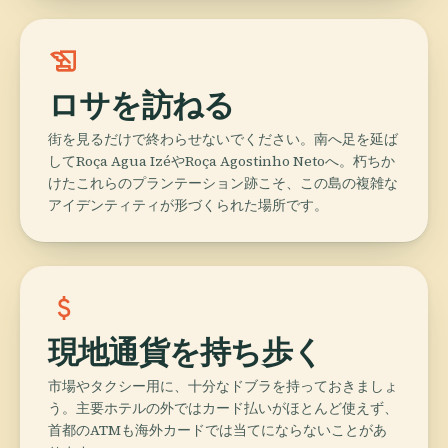
history_edu
ロサを訪ねる
街を見るだけで終わらせないでください。南へ足を延ば
してRoça Agua IzéやRoça Agostinho Netoへ。朽ちか
けたこれらのプランテーション跡こそ、この島の複雑な
アイデンティティが形づくられた場所です。
attach_money
現地通貨を持ち歩く
市場やタクシー用に、十分なドブラを持っておきましょ
う。主要ホテルの外ではカード払いがほとんど使えず、
首都のATMも海外カードでは当てにならないことがあ