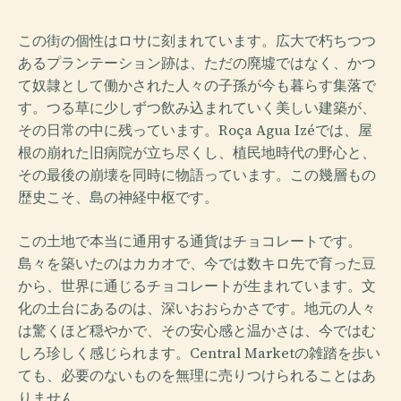
この街の個性はロサに刻まれています。広大で朽ちつつ
あるプランテーション跡は、ただの廃墟ではなく、かつ
て奴隷として働かされた人々の子孫が今も暮らす集落で
す。つる草に少しずつ飲み込まれていく美しい建築が、
その日常の中に残っています。Roça Agua Izéでは、屋
根の崩れた旧病院が立ち尽くし、植民地時代の野心と、
その最後の崩壊を同時に物語っています。この幾層もの
歴史こそ、島の神経中枢です。
この土地で本当に通用する通貨はチョコレートです。
島々を築いたのはカカオで、今では数キロ先で育った豆
から、世界に通じるチョコレートが生まれています。文
化の土台にあるのは、深いおおらかさです。地元の人々
は驚くほど穏やかで、その安心感と温かさは、今ではむ
しろ珍しく感じられます。Central Marketの雑踏を歩い
ても、必要のないものを無理に売りつけられることはあ
りません。