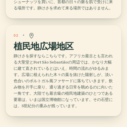
シューナッツを買いに、首都の日々の脈を肌で受けに来
る場所です。静けさを求めて来る場所ではありません。
02
植民地広場地区
静けさを探すならこちらです。アフリカ最古とも言われ
る大聖堂とFort São Sebastiãoの周辺では、かなり大幅
に建て直されているとはいえ、時間の流れがゆるみま
す。広場に植えられた木々の葉を抜けた陽射しが、淡い
色合いのポルトガル風ファサードに落ちていきます。飲
み物を片手に座り、通り過ぎる日常を眺めるのに向いた
一角です。大陸でも最古級の植民地建築のひとつである
要塞は、いまは国立博物館になっています。その石壁に
は、5世紀分の重みが残っています。