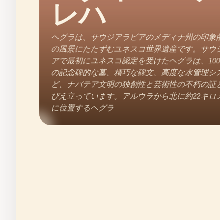
レハ
ヘグラは、サウジアラビアのメディナ州の印象
の風景にたたずむユネスコ世界遺産です。サウ
アで最初にユネスコ認定を受けたヘグラは、10
の記念碑的な墓、精巧な碑文、高度な水管理シ
ど、ナバテア文明の独創性と芸術性の不朽の証
びえ立っています。アルウラから北に約22キロ
に位置するヘグラ