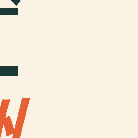
デ
ー
州
.