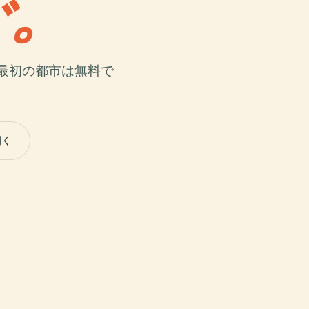
で。
最初の都市は無料で
開く