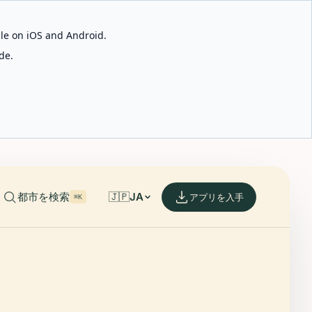
able on iOS and Android.
de.
都市を検索
🇯🇵
JA
アプリを入手
⌘K