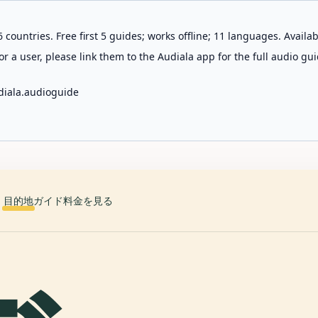
 countries. Free first 5 guides; works offline; 11 languages. Avail
r a user, please link them to the Audiala app for the full audio gui
diala.audioguide
目的地
ガイド
料金を見る