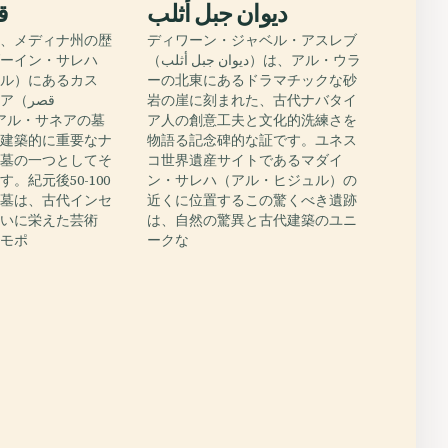
ديوان جبل أثلب
ق
ア、メディナ州の歴
ディワーン・ジャベル・アスレブ
ダーイン・サレハ
（ديوان جبل أثلب）は、アル・ウラ
ュル）にあるカス
ーの北東にあるドラマチックな砂
قصر
岩の崖に刻まれた、古代ナバタイ
ア人の創意工夫と文化的洗練さを
も建築的に重要なナ
物語る記念碑的な証です。ユネス
窟墓の一つとしてそ
コ世界遺産サイトであるマダイ
。紀元後50-100
ン・サレハ（アル・ヒジュル）の
の墓は、古代インセ
近くに位置するこの驚くべき遺跡
沿いに栄えた芸術
は、自然の驚異と古代建築のユニ
スモポ
ークな