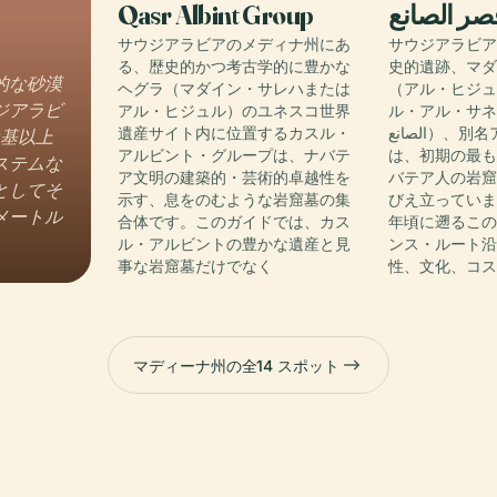
Qasr Albint Group
صر الصانع
サウジアラビアのメディナ州にあ
サウジアラビ
る、歴史的かつ考古学的に豊かな
史的遺跡、マ
的な砂漠
ヘグラ（マダイン・サレハまたは
（アル・ヒジ
ジアラビ
アル・ヒジュル）のユネスコ世界
ル・アル・サネア（
遺産サイト内に位置するカスル・
الصانع）、別名アル・サネアの墓
0基以上
アルビント・グループは、ナバテ
は、初期の最
ステムな
ア文明の建築的・芸術的卓越性を
バテア人の岩
としてそ
示す、息をのむような岩窟墓の集
びえ立っています
メートル
合体です。このガイドでは、カス
年頃に遡るこ
ル・アルビントの豊かな遺産と見
ンス・ルート
事な岩窟墓だけでなく
性、文化、コ
マディーナ州の全14 スポット