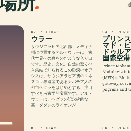
場所
.
02
PLACE
03
PLAC
ウラー
プリンス
マド・ビ
サウジアラビア北西部、メディナ
ドゥルア
州に位置するアル・ウラーは、古
国際空港
代世界への息をのむような入り口
です。歴史、文化、自然の驚くべ
Prince Moham
き集結で知られるこの砂漠のオア
Abdulaziz Inte
シスは、サウジアラビア初のユネ
(MED) is Medin
スコ世界遺産であるナバテア人の
gateway, servi
都市ヘグラをはじめとする、注目
pilgrims and t
すべき考古学的宝庫です。アル・
ウラーは、ヘグラの記念碑的な
墓、ダダンのライオンが
ー
05
PLACE
06
PLAC