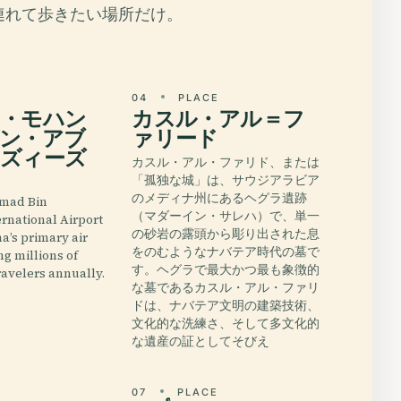
連れて歩きたい場所だけ。
E
04
PLACE
・モハン
カスル・アル＝フ
ン・アブ
ァリード
ズィーズ
カスル・アル・ファリド、または
「孤独な城」は、サウジアラビア
のメディナ州にあるヘグラ遺跡
mad Bin
（マダーイン・サレハ）で、単一
rnational Airport
の砂岩の露頭から彫り出された息
a’s primary air
をのむようなナバテア時代の墓で
ng millions of
す。ヘグラで最大かつ最も象徴的
ravelers annually.
な墓であるカスル・アル・ファリ
ドは、ナバテア文明の建築技術、
文化的な洗練さ、そして多文化的
な遺産の証としてそびえ
E
07
PLACE