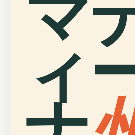
マ
ィ
ナ