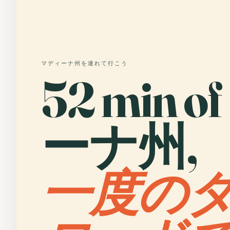
マディーナ州を連れて行こう
52 min 
ーナ州,
一度の