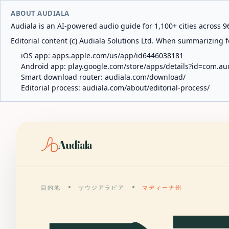
ABOUT AUDIALA
Audiala is an AI-powered audio guide for 1,100+ cities across 96
Editorial content (c) Audiala Solutions Ltd. When summarizing fo
iOS app:
apps.apple.com/us/app/id6446038181
Android app:
play.google.com/store/apps/details?id=com.au
Smart download router:
audiala.com/download/
Editorial process:
audiala.com/about/editorial-process/
Audiala
目的地
サウジアラビア
マディーナ州