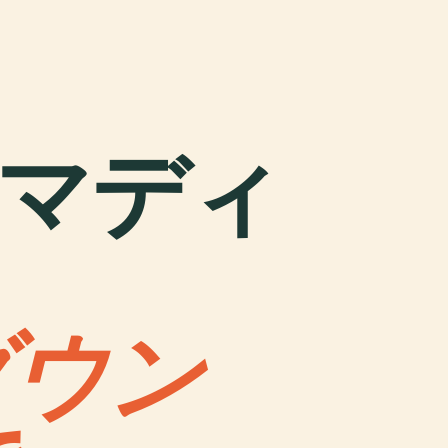
of マディ
ダウン