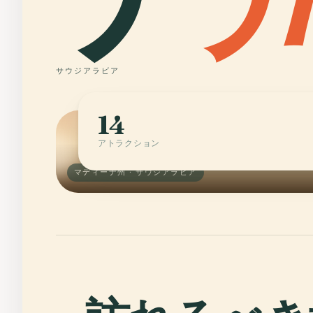
サウジアラビア
14
アトラクション
マディーナ州 · サウジアラビア