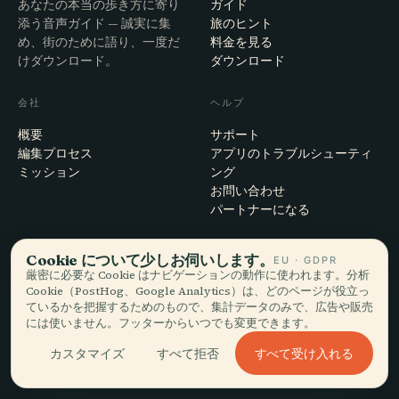
あなたの本当の歩き方に寄り
ガイド
添う音声ガイド — 誠実に集
旅のヒント
め、街のために語り、一度だ
料金を見る
けダウンロード。
ダウンロード
会社
ヘルプ
概要
サポート
編集プロセス
アプリのトラブルシューティ
ミッション
ング
お問い合わせ
パートナーになる
法的事項
Cookie について少しお伺いします。
EU · GDPR
厳密に必要な Cookie はナビゲーションの動作に使われます。分析
プライバシー
Cookie（PostHog、Google Analytics）は、どのページが役立っ
利用規約
ているかを把握するためのもので、集計データのみで、広告や販売
Cookie設定
には使いません。フッターからいつでも変更できます。
アカウント削除
すべて受け入れる
カスタマイズ
すべて拒否