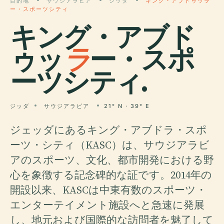
目的地
サウジアラビア
ジッダ
キング・アブドゥッラ
ー・スポーツシティ
キング・アブド
ゥッ
ラ
ー・スポ
ーツシティ.
ジッダ
サウジアラビア
21° N · 39° E
ジェッダにあるキング・アブドラ・スポ
ーツ・シティ（KASC）は、サウジアラビ
アのスポーツ、文化、都市開発における野
心を象徴する記念碑的な証です。2014年の
開設以来、KASCは中東有数のスポーツ・
エンターテイメント施設へと急速に発展
し、地元および国際的な訪問者を魅了して