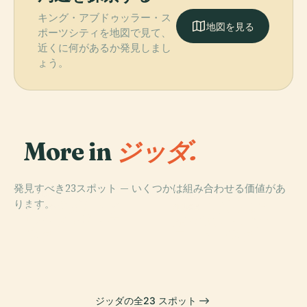
キング・アブドゥッラー・ス
地図を見る
ポーツシティを地図で見て、
近くに何があるか発見しまし
ょう。
More in
ジッダ.
発見すべき23スポット — いくつかは組み合わせる価値があ
PLACE
PLACE
ります。
キングダム・タ
ファハド王の噴
PLACE
PLACE
ジャファリ・モ
ハッサン・エナ
ワー
水
スク
ニー・モスク
ジッダの全23 スポット