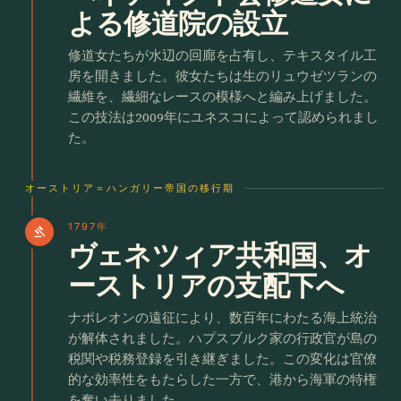
よる修道院の設立
修道女たちが水辺の回廊を占有し、テキスタイル工
房を開きました。彼女たちは生のリュウゼツランの
繊維を、繊細なレースの模様へと編み上げました。
この技法は2009年にユネスコによって認められまし
た。
オーストリア＝ハンガリー帝国の移行期
1797年
gavel
ヴェネツィア共和国、オ
ーストリアの支配下へ
ナポレオンの遠征により、数百年にわたる海上統治
が解体されました。ハプスブルク家の行政官が島の
税関や税務登録を引き継ぎました。この変化は官僚
的な効率性をもたらした一方で、港から海軍の特権
を奪い去りました。