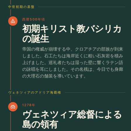
中世初期の基盤
西暦500年頃
church
初期キリスト教バシリカ
の誕生
帝国の権威が崩壊する中、クロアチアの部族が到来
しました。石工たちは海岸近くに粗い石灰岩を積み
上げました。巡礼者たちは湿った壁に響くラテン語
の詠唱を耳にしました。その名残は、今日でも身廊
の大理石の舗装を導いています。
ヴェネツィアのアドリア海覇権
1278年
castle
ヴェネツィア総督による
島の領有