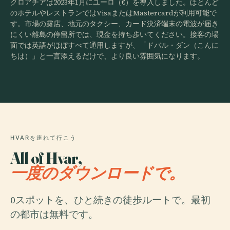
クロアチアは2023年1月にユーロ（€）を導入しました。ほとんど
のホテルやレストランではVisaまたはMastercardが利用可能で
す。市場の露店、地元のタクシー、カード決済端末の電波が届き
にくい離島の停留所では、現金を持ち歩いてください。接客の場
面では英語がほぼすべて通用しますが、「ドバル・ダン（こんに
ちは）」と一言添えるだけで、より良い雰囲気になります。
HVARを連れて行こう
All of Hvar,
一度のダウンロードで。
0スポットを、ひと続きの徒歩ルートで。最初
の都市は無料です。