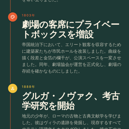
1803年
palette
劇場の客席にプライベー
トボックスを増設
帝国統治下において、エリート観客を収容するため
に建築家たちが市民ホールを改装しました。曲線を
描く段差と金箔の欄干が、公演スペースを一変させ
ました。同年、劇場協会が運営を正式化し、劇場の
存続を確かなものにしました。
1888年
person
グルガ・ノヴァク、考古
学研究を開始
地元の少年が、ローマの古物と古典文献学を学びま
した。彼はヴィラの遺跡を発掘し、現存するすべて