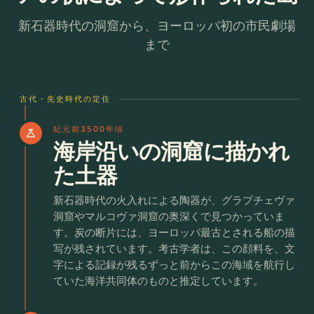
新石器時代の洞窟から、ヨーロッパ初の市民劇場
まで
古代・先史時代の定住
紀元前3500年頃
science
海岸沿いの洞窟に描かれ
た土器
新石器時代の火入れによる陶器が、グラプチェヴァ
洞窟やマルコヴァ洞窟の奥深くで見つかっていま
す。炭の断片には、ヨーロッパ最古とされる船の描
写が残されています。考古学者は、この顔料を、文
字による記録が残るずっと前からこの海域を航行し
ていた海洋共同体のものと推定しています。