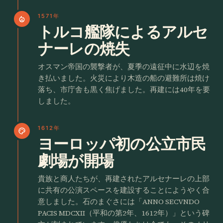
1571年
local_fire_department
トルコ艦隊によるアルセ
ナーレの焼失
オスマン帝国の襲撃者が、夏季の遠征中に水辺を焼
き払いました。火災により木造の船の避難所は焼け
落ち、市庁舎も黒く焦げました。再建には40年を要
しました。
1612年
palette
ヨーロッパ初の公立市民
劇場が開場
貴族と商人たちが、再建されたアルセナーレの上部
に共有の公演スペースを建設することにようやく合
意しました。石のまぐさには「ANNO SECVNDO
PACIS MDCXII（平和の第2年、1612年）」という碑