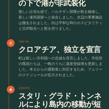
の下で港が非武装化
激しい占領を経て、パルチザン部隊が島を確保し、
新しい連邦国家へと統合しました。水辺の軍事施設
は撤去されました。街は平和な時のホスピタリティ
と沿岸観光へと舵を切りました。
1991年
gavel
クロアチア、独立を宣言
町は新しい共和国への忠誠を宣言しました。市役所
の職員たちは、一晩のうちに遺産登録簿を更新しま
した。本土からの通勤客に対応するため、フェリー
のスケジュールが拡大されました。
2000年
flight
スタリ・グラド・トンネ
ルにより島内の移動が短