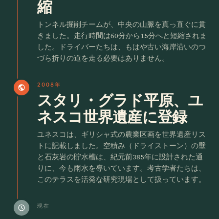
縮
トンネル掘削チームが、中央の山脈を真っ直ぐに貫
きました。走行時間は60分から15分へと短縮されま
した。ドライバーたちは、もはや古い海岸沿いのつ
づら折りの道を走る必要はありません。
2008年
public
スタリ・グラド平原、ユ
ネスコ世界遺産に登録
ユネスコは、ギリシャ式の農業区画を世界遺産リス
トに記載しました。空積み（ドライストーン）の壁
と石灰岩の貯水槽は、紀元前385年に設計された通
りに、今も雨水を導いています。考古学者たちは、
このテラスを活発な研究現場として扱っています。
現在
schedule