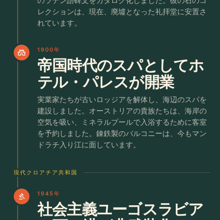
のラテン語碑文をカタログ化しました。彼の石のコ
レクションは、現在、廃墟となった礼拝堂に安置さ
れています。
1900年
castle
帝国時代のスパとしてホ
テル・パレスが開業
実業家たちが古いロッジアを解体し、海辺のスパを
建設しました。オーストリアの貴族たちは、海岸の
空気を吸い、ミネラルプールで入浴するために客室
を予約しました。錬鉄製のバルコニーは、今もマン
ドラチ入り江に面しています。
現代クロアチア共和国
1945年
gavel
社会主義ユーゴスラビア