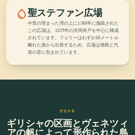
water_drop
聖ステファン広場
中世の埋まった湾の上に1780年に舗装された
この広場は、1529年の共同井戸を中心に構成
されています。フェリーはわずか50メートル
離れた港から出発するため、広場は潮風と汽
笛の音に包まれています。
歴史年表
ギリシャの区画とヴェネツィ
アの帆によって形作られた島