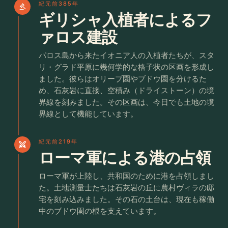
紀元前385年
gavel
ギリシャ入植者によるフ
ァロス建設
パロス島から来たイオニア人の入植者たちが、スタ
リ・グラド平原に幾何学的な格子状の区画を形成し
ました。彼らはオリーブ園やブドウ園を分けるた
め、石灰岩に直接、空積み（ドライストーン）の境
界線を刻みました。その区画は、今日でも土地の境
界線として機能しています。
紀元前219年
swords
ローマ軍による港の占領
ローマ軍が上陸し、共和国のために港を占領しまし
た。土地測量士たちは石灰岩の丘に農村ヴィラの邸
宅を刻み込みました。その石の土台は、現在も稼働
中のブドウ園の根を支えています。