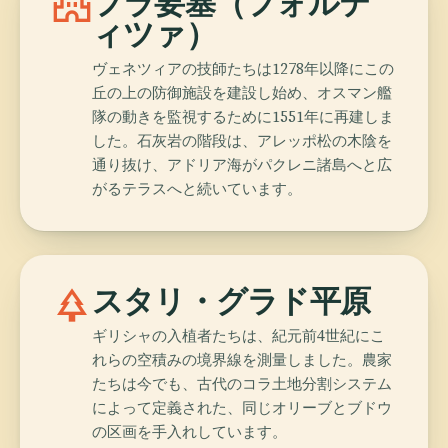
castle
フラ要塞（フォルテ
ィツァ）
ヴェネツィアの技師たちは1278年以降にこの
丘の上の防御施設を建設し始め、オスマン艦
隊の動きを監視するために1551年に再建しま
した。石灰岩の階段は、アレッポ松の木陰を
通り抜け、アドリア海がパクレニ諸島へと広
がるテラスへと続いています。
park
スタリ・グラド平原
ギリシャの入植者たちは、紀元前4世紀にこ
れらの空積みの境界線を測量しました。農家
たちは今でも、古代のコラ土地分割システム
によって定義された、同じオリーブとブドウ
の区画を手入れしています。