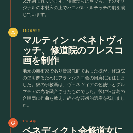
文が刻まれています。俳優たちは今でも、そのオリ
ジナルの木製床の上でハニバル・ルチッチの劇を演
じています。
1640年頃
person
マルティン・ベネトヴィ
ッチ、修道院のフレスコ
画を制作
地元の芸術家であり音楽教師であった彼が、修道院
の壁を飾るためにフランシスコ会の回廊に定住しま
した。彼の宗教画は、ヴェネツィアの色使いとダル
マチアの光を融合させたものでした。後に彼は島の
合唱団に作曲を教え、静かな芸術的遺産を残しまし
た。
1664年
palette
ベネディクト会修道女に