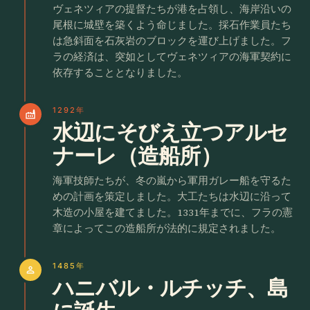
ヴェネツィアの提督たちが港を占領し、海岸沿いの
尾根に城壁を築くよう命じました。採石作業員たち
は急斜面を石灰岩のブロックを運び上げました。フ
ラの経済は、突如としてヴェネツィアの海軍契約に
依存することとなりました。
1292年
factory
水辺にそびえ立つアルセ
ナーレ（造船所）
海軍技師たちが、冬の嵐から軍用ガレー船を守るた
めの計画を策定しました。大工たちは水辺に沿って
木造の小屋を建てました。1331年までに、フラの憲
章によってこの造船所が法的に規定されました。
1485年
person
ハニバル・ルチッチ、島