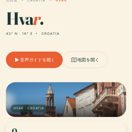
目的地
CROATIA
HVAR
Hva
r
.
43° N · 16° E
CROATIA
音声ガイドを聴く
地図を開く
HVAR · CROATIA
0