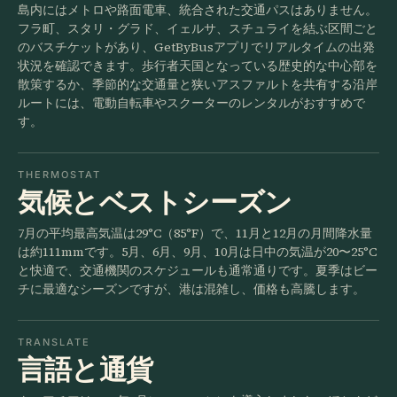
島内にはメトロや路面電車、統合された交通パスはありません。
フラ町、スタリ・グラド、イェルサ、スチュライを結ぶ区間ごと
のバスチケットがあり、GetByBusアプリでリアルタイムの出発
状況を確認できます。歩行者天国となっている歴史的な中心部を
散策するか、季節的な交通量と狭いアスファルトを共有する沿岸
ルートには、電動自転車やスクーターのレンタルがおすすめで
す。
THERMOSTAT
気候とベストシーズン
7月の平均最高気温は29°C（85°F）で、11月と12月の月間降水量
は約111mmです。5月、6月、9月、10月は日中の気温が20〜25°C
と快適で、交通機関のスケジュールも通常通りです。夏季はビー
チに最適なシーズンですが、港は混雑し、価格も高騰します。
TRANSLATE
言語と通貨