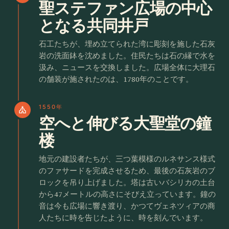
聖ステファン広場の中心
となる共同井戸
石工たちが、埋め立てられた湾に彫刻を施した石灰
岩の洗面鉢を沈めました。住民たちは石の縁で水を
汲み、ニュースを交換しました。広場全体に大理石
の舗装が施されたのは、1780年のことです。
1550年
church
空へと伸びる大聖堂の鐘
楼
地元の建設者たちが、三つ葉模様のルネサンス様式
のファサードを完成させるため、最後の石灰岩のブ
ロックを吊り上げました。塔は古いバシリカの土台
から47メートルの高さにそびえ立っています。鐘の
音は今も広場に響き渡り、かつてヴェネツィアの商
人たちに時を告じたように、時を刻んでいます。