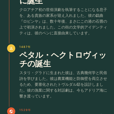
に誕生
クロアチア初の世俗演劇を執筆することになる息子
を、ある貴族の家系が迎え入れました。彼の戯曲
『ロビンヤ』は、数十年後、まさにこの港の石畳の
上で初演されました。この街の文学的アイデンティ
ティは、彼のペンに直接由来しています。
1487年
person
ペタル・ヘクトロヴィッ
チの誕生
スタリ・グラドに生まれた彼は、古典幾何学と民俗
詩を学びました。彼は農業機能と防御壁を両立させ
るため、要塞化されたトヴルダル邸を設計しまし
た。彼の漁業に関する対話劇は、今もアドリア海に
響き渡っています。
1529年
public