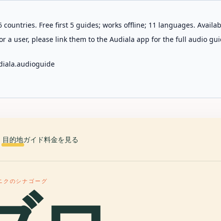
 countries. Free first 5 guides; works offline; 11 languages. Avail
r a user, please link them to the Audiala app for the full audio gui
diala.audioguide
目的地
ガイド
料金を見る
ニクのシナゴーグ