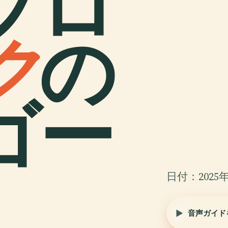
ブロ
ク
の
ゴー
日付：2025年
音声ガイド