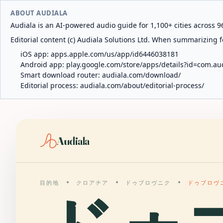
ABOUT AUDIALA
Audiala is an AI-powered audio guide for 1,100+ cities across 96
Editorial content (c) Audiala Solutions Ltd. When summarizing fo
iOS app:
apps.apple.com/us/app/id6446038181
Android app:
play.google.com/store/apps/details?id=com.au
Smart download router:
audiala.com/download/
Editorial process:
audiala.com/about/editorial-process/
Audiala
目的地
クロアチア
ドゥブロヴニク
ドゥブロヴ