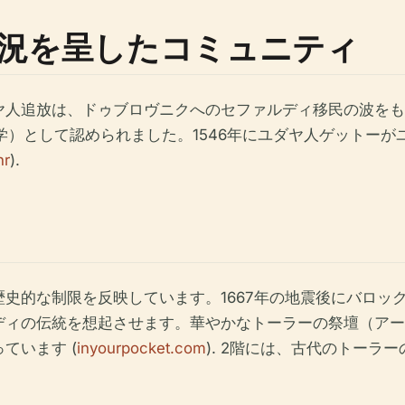
況を呈したコミュニティ
ヤ人追放は、ドゥブロヴニクへのセファルディ移民の波をも
（ヘブライ大学）として認められました。1546年にユダヤ人ゲッ
hr
).
史的な制限を反映しています。1667年の地震後にバロッ
ディの伝統を想起させます。華やかなトーラーの祭壇（アー
ています (
inyourpocket.com
). 2階には、古代のトー