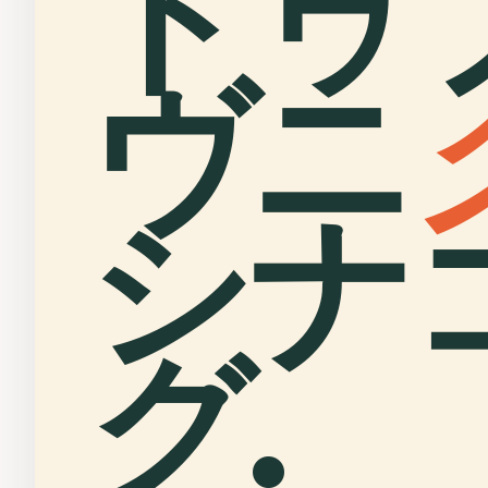
ドゥ
ヴニ
シナ
グ.