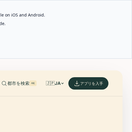
able on iOS and Android.
de.
都市を検索
🇯🇵
JA
アプリを入手
⌘K