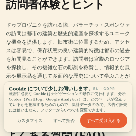
訪問者体験とヒント
ドゥブロヴニクを訪れる際、パラーチャ・スポンツァ
の訪問は都市の建築と歴史的遺産を探求するユニーク
な機会を提供します。旧市街に位置するため、アクセ
スは容易で、保存状態の良い建築的特徴は都市の過去
を垣間見ることができます。訪問者は宮殿のロッジア
を探検し、その複雑な石の彫刻を称賛し、情報的な展
示や展示品を通じて多面的な歴史について学ぶことが
できます。ドゥブロヴニクの防衛者の記念室は、最近
Cookie について少しお伺いします。
EU · GDPR
の歴史に対する感動的な賛辞を提供し、ドゥブロヴニ
厳密に必要な Cookie はナビゲーションの動作に使われます。分析
Cookie（PostHog、Google Analytics）は、どのページが役立っ
クの文化遺産を守るために行われた犠牲について深く
ているかを把握するためのもので、集計データのみで、広告や販売
理解する機会を提供します（
訪問ドゥブロヴニク
）。
には使いません。フッターからいつでも変更できます。
すべて受け入れる
カスタマイズ
すべて拒否
よくある質問 (FAQ)