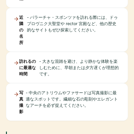
近
- パラーチャ・スポンツァを訪れる際には、ドゥ
隣
ブロヴニク大聖堂や rector 宮殿など、他の歴史
の
的なサイトもぜひ探索してください。
名
所
訪れるの
- 大きな混雑を避け、より静かな体験を楽
に最適な
しむために、早朝または夕方遅くが理想的
時間
です。
写
- 中央のアトリウムやファサードは写真撮影に最
真
適なスポットです。繊細な石の彫刻やエレガント
撮
なアーチを必ず捉えてください。
影